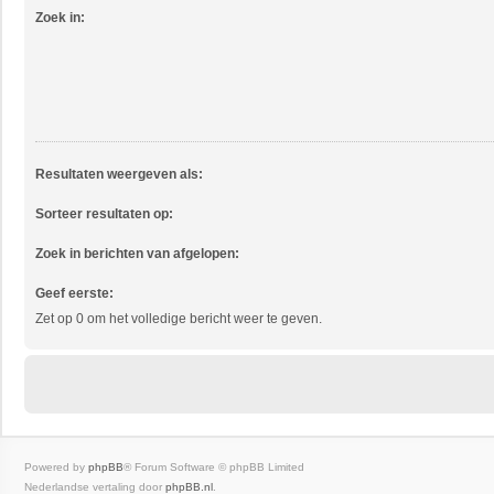
Zoek in:
Resultaten weergeven als:
Sorteer resultaten op:
Zoek in berichten van afgelopen:
Geef eerste:
Zet op 0 om het volledige bericht weer te geven.
Powered by
phpBB
® Forum Software © phpBB Limited
Nederlandse vertaling door
phpBB.nl
.