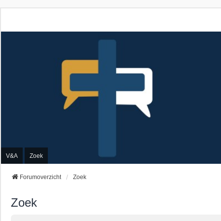
V&A
Zoek
Forumoverzicht
Zoek
Zoek