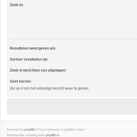
Zoek in:
Resultaten weergeven als:
Sorteer resultaten op:
Zoek in berichten van afgelopen:
Geef eerste:
Zet op 0 om het volledige bericht weer te geven.
Powered by
phpBB
® Forum Software © phpBB Limited
Nederlandse vertaling door
phpBB.nl
.