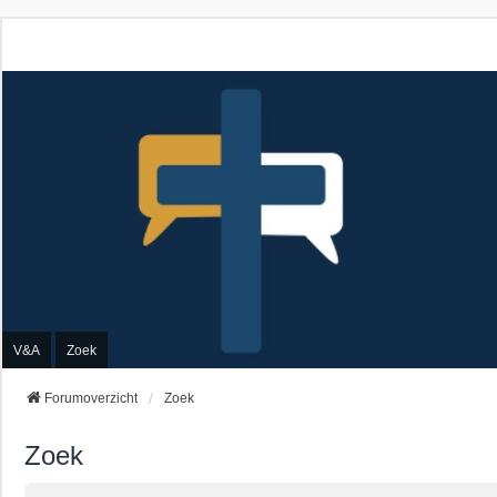
V&A
Zoek
Forumoverzicht
Zoek
Zoek