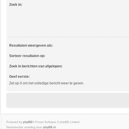
Zoek in:
Resultaten weergeven als:
Sorteer resultaten op:
Zoek in berichten van afgelopen:
Geef eerste:
Zet op 0 om het volledige bericht weer te geven.
Powered by
phpBB
® Forum Software © phpBB Limited
Nederlandse vertaling door
phpBB.nl
.