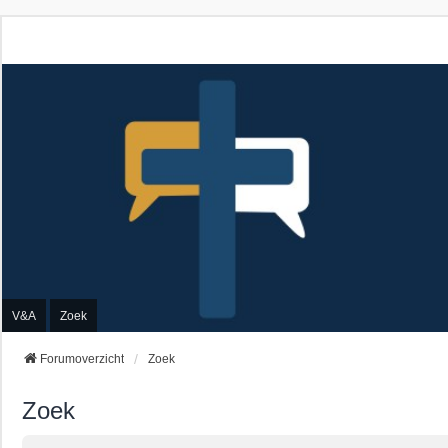
V&A
Zoek
Forumoverzicht
Zoek
Zoek