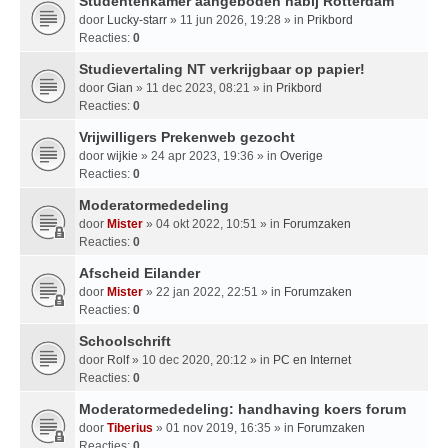
Studentenkamer aangeboden nabij Rotterdam
door
Lucky-starr
» 11 jun 2026, 19:28 » in
Prikbord
Reacties:
0
Studievertaling NT verkrijgbaar op papier!
door
Gian
» 11 dec 2023, 08:21 » in
Prikbord
Reacties:
0
Vrijwilligers Prekenweb gezocht
door
wijkie
» 24 apr 2023, 19:36 » in
Overige
Reacties:
0
Moderatormededeling
door
Mister
» 04 okt 2022, 10:51 » in
Forumzaken
Reacties:
0
Afscheid Eilander
door
Mister
» 22 jan 2022, 22:51 » in
Forumzaken
Reacties:
0
Schoolschrift
door
Rolf
» 10 dec 2020, 20:12 » in
PC en Internet
Reacties:
0
Moderatormededeling: handhaving koers forum
door
Tiberius
» 01 nov 2019, 16:35 » in
Forumzaken
Reacties:
0