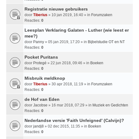
Registratie nieuwe gebruikers
door
Tiberius
» 10 jan 2019, 16:40 » in
Forumzaken
Reacties:
0
Leesplan Verklaring Galaten - Luther (wie leest er
mee?)
door
Panny
» 05 jan 2019, 17:20 » in
Bijbelstudie OT en NT
Reacties:
0
Pocket Puritans
door
Protegé
» 22 jun 2018, 09:46 » in
Boeken
Reacties:
0
Misbruik meldknop
door
Tiberius
» 30 apr 2018, 11:19 » in
Forumzaken
Reacties:
0
de Hof van Eden
door
Jacobse
» 16 mar 2018, 07:29 » in
Muziek en Gedichten
Reacties:
0
Nederlandse versie 'Faith Unfeigned' (Calvijn)?
door
jandj8
» 02 dec 2015, 11:35 » in
Boeken
Reacties:
0