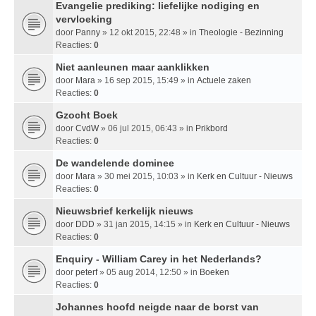
Evangelie prediking: liefelijke nodiging en
vervloeking
door
Panny
» 12 okt 2015, 22:48 » in
Theologie - Bezinning
Reacties:
0
Niet aanleunen maar aanklikken
door
Mara
» 16 sep 2015, 15:49 » in
Actuele zaken
Reacties:
0
Gzocht Boek
door
CvdW
» 06 jul 2015, 06:43 » in
Prikbord
Reacties:
0
De wandelende dominee
door
Mara
» 30 mei 2015, 10:03 » in
Kerk en Cultuur - Nieuws
Reacties:
0
Nieuwsbrief kerkelijk nieuws
door
DDD
» 31 jan 2015, 14:15 » in
Kerk en Cultuur - Nieuws
Reacties:
0
Enquiry - William Carey in het Nederlands?
door
peterf
» 05 aug 2014, 12:50 » in
Boeken
Reacties:
0
Johannes hoofd neigde naar de borst van