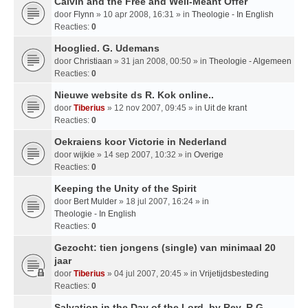
Calvin and the Free and Well-Meant Offer
door
Flynn
» 10 apr 2008, 16:31 » in
Theologie - In English
Reacties:
0
Hooglied. G. Udemans
door
Christiaan
» 31 jan 2008, 00:50 » in
Theologie - Algemeen
Reacties:
0
Nieuwe website ds R. Kok online..
door
Tiberius
» 12 nov 2007, 09:45 » in
Uit de krant
Reacties:
0
Oekraiens koor Victorie in Nederland
door
wijkie
» 14 sep 2007, 10:32 » in
Overige
Reacties:
0
Keeping the Unity of the Spirit
door
Bert Mulder
» 18 jul 2007, 16:24 » in
Theologie - In English
Reacties:
0
Gezocht: tien jongens (single) van minimaal 20
jaar
door
Tiberius
» 04 jul 2007, 20:45 » in
Vrijetijdsbesteding
Reacties:
0
Salvation in the Day of the Lord, by Rev. R.G.