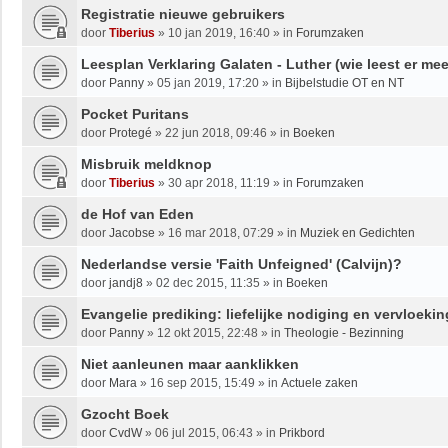
Registratie nieuwe gebruikers
door
Tiberius
»
10 jan 2019, 16:40
» in
Forumzaken
Leesplan Verklaring Galaten - Luther (wie leest er me
door
Panny
»
05 jan 2019, 17:20
» in
Bijbelstudie OT en NT
Pocket Puritans
door
Protegé
»
22 jun 2018, 09:46
» in
Boeken
Misbruik meldknop
door
Tiberius
»
30 apr 2018, 11:19
» in
Forumzaken
de Hof van Eden
door
Jacobse
»
16 mar 2018, 07:29
» in
Muziek en Gedichten
Nederlandse versie 'Faith Unfeigned' (Calvijn)?
door
jandj8
»
02 dec 2015, 11:35
» in
Boeken
Evangelie prediking: liefelijke nodiging en vervloekin
door
Panny
»
12 okt 2015, 22:48
» in
Theologie - Bezinning
Niet aanleunen maar aanklikken
door
Mara
»
16 sep 2015, 15:49
» in
Actuele zaken
Gzocht Boek
door
CvdW
»
06 jul 2015, 06:43
» in
Prikbord