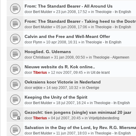
From: The Standard Bearer - All Around Us
door
Bert Mulder
»
23 jun 2008, 17:52
» in
Theologie - In English
From: The Standard Bearer - Taking heed to the Doctr
door
Bert Mulder
»
05 jun 2008, 17:06
» in
Theologie - In English
Calvin and the Free and Well-Meant Offer
door
Flynn
»
10 apr 2008, 16:31
» in
Theologie - In English
Hooglied. G. Udemans
door
Christiaan
»
31 jan 2008, 00:50
» in
Theologie - Algemeen
Nieuwe website ds R. Kok online..
door
Tiberius
»
12 nov 2007, 09:45
» in
Uit de krant
Oekraiens koor Victorie in Nederland
door
wijkie
»
14 sep 2007, 10:32
» in
Overige
Keeping the Unity of the Spirit
door
Bert Mulder
»
18 jul 2007, 16:24
» in
Theologie - In English
Gezocht: tien jongens (single) van minimaal 20 jaar
door
Tiberius
»
04 jul 2007, 20:45
» in
Vrijetijdsbesteding
Salvation in the Day of the Lord, by Rev. R.G. Miersm
door
Bert Mulder
»
11 jun 2007, 18:03
» in
Theologie - In English