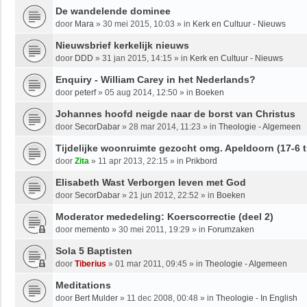
De wandelende dominee
door
Mara
»
30 mei 2015, 10:03
» in
Kerk en Cultuur - Nieuws
Nieuwsbrief kerkelijk nieuws
door
DDD
»
31 jan 2015, 14:15
» in
Kerk en Cultuur - Nieuws
Enquiry - William Carey in het Nederlands?
door
peterf
»
05 aug 2014, 12:50
» in
Boeken
Johannes hoofd neigde naar de borst van Christus
door
SecorDabar
»
28 mar 2014, 11:23
» in
Theologie - Algemeen
Tijdelijke woonruimte gezocht omg. Apeldoorn (17-6 t
door
Zita
»
11 apr 2013, 22:15
» in
Prikbord
Elisabeth Wast Verborgen leven met God
door
SecorDabar
»
21 jun 2012, 22:52
» in
Boeken
Moderator mededeling: Koerscorrectie (deel 2)
door
memento
»
30 mei 2011, 19:29
» in
Forumzaken
Sola 5 Baptisten
door
Tiberius
»
01 mar 2011, 09:45
» in
Theologie - Algemeen
Meditations
door
Bert Mulder
»
11 dec 2008, 00:48
» in
Theologie - In English