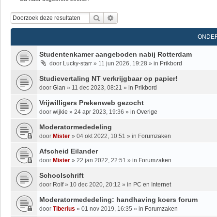
Zoek
Uitgebreid Zoeken
ONDE
Studentenkamer aangeboden nabij Rotterdam
door
Lucky-starr
»
11 jun 2026, 19:28
» in
Prikbord
Studievertaling NT verkrijgbaar op papier!
door
Gian
»
11 dec 2023, 08:21
» in
Prikbord
Vrijwilligers Prekenweb gezocht
door
wijkie
»
24 apr 2023, 19:36
» in
Overige
Moderatormededeling
door
Mister
»
04 okt 2022, 10:51
» in
Forumzaken
Afscheid Eilander
door
Mister
»
22 jan 2022, 22:51
» in
Forumzaken
Schoolschrift
door
Rolf
»
10 dec 2020, 20:12
» in
PC en Internet
Moderatormededeling: handhaving koers forum
door
Tiberius
»
01 nov 2019, 16:35
» in
Forumzaken