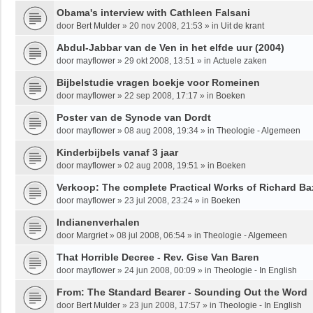
Obama's interview with Cathleen Falsani
door
Bert Mulder
»
20 nov 2008, 21:53
» in
Uit de krant
Abdul-Jabbar van de Ven in het elfde uur (2004)
door
mayflower
»
29 okt 2008, 13:51
» in
Actuele zaken
Bijbelstudie vragen boekje voor Romeinen
door
mayflower
»
22 sep 2008, 17:17
» in
Boeken
Poster van de Synode van Dordt
door
mayflower
»
08 aug 2008, 19:34
» in
Theologie - Algemeen
Kinderbijbels vanaf 3 jaar
door
mayflower
»
02 aug 2008, 19:51
» in
Boeken
Verkoop: The complete Practical Works of Richard Ba
door
mayflower
»
23 jul 2008, 23:24
» in
Boeken
Indianenverhalen
door
Margriet
»
08 jul 2008, 06:54
» in
Theologie - Algemeen
That Horrible Decree - Rev. Gise Van Baren
door
mayflower
»
24 jun 2008, 00:09
» in
Theologie - In English
From: The Standard Bearer - Sounding Out the Word
door
Bert Mulder
»
23 jun 2008, 17:57
» in
Theologie - In English