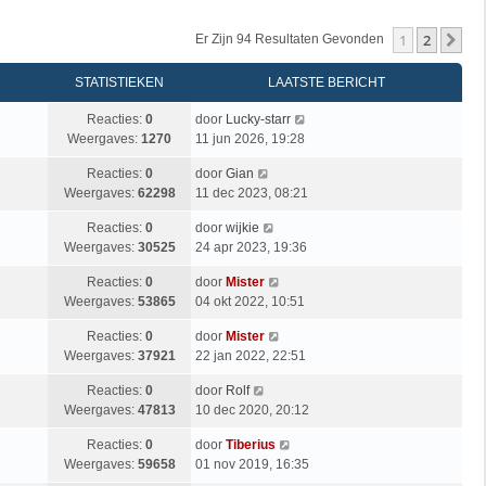
1
2
Vo
Er Zijn 94 Resultaten Gevonden
STATISTIEKEN
LAATSTE BERICHT
Reacties:
0
door
Lucky-starr
Weergaves:
1270
11 jun 2026, 19:28
Reacties:
0
door
Gian
Weergaves:
62298
11 dec 2023, 08:21
Reacties:
0
door
wijkie
Weergaves:
30525
24 apr 2023, 19:36
Reacties:
0
door
Mister
Weergaves:
53865
04 okt 2022, 10:51
Reacties:
0
door
Mister
Weergaves:
37921
22 jan 2022, 22:51
Reacties:
0
door
Rolf
Weergaves:
47813
10 dec 2020, 20:12
Reacties:
0
door
Tiberius
Weergaves:
59658
01 nov 2019, 16:35