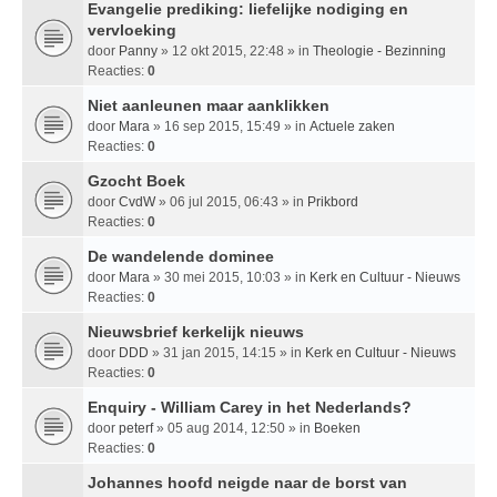
Evangelie prediking: liefelijke nodiging en
vervloeking
door
Panny
» 12 okt 2015, 22:48 » in
Theologie - Bezinning
Reacties:
0
Niet aanleunen maar aanklikken
door
Mara
» 16 sep 2015, 15:49 » in
Actuele zaken
Reacties:
0
Gzocht Boek
door
CvdW
» 06 jul 2015, 06:43 » in
Prikbord
Reacties:
0
De wandelende dominee
door
Mara
» 30 mei 2015, 10:03 » in
Kerk en Cultuur - Nieuws
Reacties:
0
Nieuwsbrief kerkelijk nieuws
door
DDD
» 31 jan 2015, 14:15 » in
Kerk en Cultuur - Nieuws
Reacties:
0
Enquiry - William Carey in het Nederlands?
door
peterf
» 05 aug 2014, 12:50 » in
Boeken
Reacties:
0
Johannes hoofd neigde naar de borst van