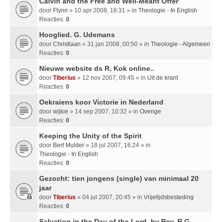
Calvin and the Free and Well-Meant Offer
door
Flynn
» 10 apr 2008, 16:31 » in
Theologie - In English
Reacties:
0
Hooglied. G. Udemans
door
Christiaan
» 31 jan 2008, 00:50 » in
Theologie - Algemeen
Reacties:
0
Nieuwe website ds R. Kok online..
door
Tiberius
» 12 nov 2007, 09:45 » in
Uit de krant
Reacties:
0
Oekraiens koor Victorie in Nederland
door
wijkie
» 14 sep 2007, 10:32 » in
Overige
Reacties:
0
Keeping the Unity of the Spirit
door
Bert Mulder
» 18 jul 2007, 16:24 » in
Theologie - In English
Reacties:
0
Gezocht: tien jongens (single) van minimaal 20
jaar
door
Tiberius
» 04 jul 2007, 20:45 » in
Vrijetijdsbesteding
Reacties:
0
Salvation in the Day of the Lord, by Rev. R.G.