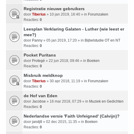
Registratie nieuwe gebruikers
door
Tiberius
» 10 jan 2019, 16:40 » in
Forumzaken
Reacties:
0
Leesplan Verklaring Galaten - Luther (wie leest er
mee?)
door
Panny
» 05 jan 2019, 17:20 » in
Bijbelstudie OT en NT
Reacties:
0
Pocket Puritans
door
Protegé
» 22 jun 2018, 09:46 » in
Boeken
Reacties:
0
Misbruik meldknop
door
Tiberius
» 30 apr 2018, 11:19 » in
Forumzaken
Reacties:
0
de Hof van Eden
door
Jacobse
» 16 mar 2018, 07:29 » in
Muziek en Gedichten
Reacties:
0
Nederlandse versie 'Faith Unfeigned' (Calvijn)?
door
jandj8
» 02 dec 2015, 11:35 » in
Boeken
Reacties:
0