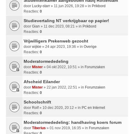
Studentenkamer aangeboden nabij Rotterdam
door
Lucky-starr
» 11 jun 2026, 19:28 » in
Prikbord
Reacties:
0
Studievertaling NT verkrijgbaar op papier!
door
Gian
» 11 dec 2023, 08:21 » in
Prikbord
Reacties:
0
Vrijwilligers Prekenweb gezocht
door
wijkie
» 24 apr 2023, 19:36 » in
Overige
Reacties:
0
Moderatormededeling
door
Mister
» 04 okt 2022, 10:51 » in
Forumzaken
Reacties:
0
Afscheid Eilander
door
Mister
» 22 jan 2022, 22:51 » in
Forumzaken
Reacties:
0
Schoolschrift
door
Rolf
» 10 dec 2020, 20:12 » in
PC en Internet
Reacties:
0
Moderatormededeling: handhaving koers forum
door
Tiberius
» 01 nov 2019, 16:35 » in
Forumzaken
Reacties:
0