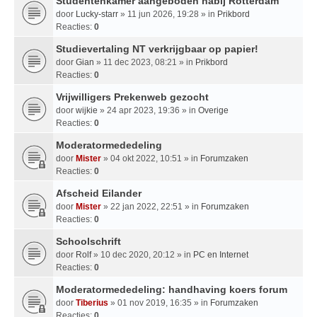
Studentenkamer aangeboden nabij Rotterdam
door
Lucky-starr
» 11 jun 2026, 19:28 » in
Prikbord
Reacties:
0
Studievertaling NT verkrijgbaar op papier!
door
Gian
» 11 dec 2023, 08:21 » in
Prikbord
Reacties:
0
Vrijwilligers Prekenweb gezocht
door
wijkie
» 24 apr 2023, 19:36 » in
Overige
Reacties:
0
Moderatormededeling
door
Mister
» 04 okt 2022, 10:51 » in
Forumzaken
Reacties:
0
Afscheid Eilander
door
Mister
» 22 jan 2022, 22:51 » in
Forumzaken
Reacties:
0
Schoolschrift
door
Rolf
» 10 dec 2020, 20:12 » in
PC en Internet
Reacties:
0
Moderatormededeling: handhaving koers forum
door
Tiberius
» 01 nov 2019, 16:35 » in
Forumzaken
Reacties:
0