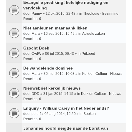
Evangelie prediking: liefelijke nodiging en
vervloeking
door
Panny
» 12 okt 2015, 22:48 » in
Theologie - Bezinning
Reacties:
0
Niet aanleunen maar aanklikken
door
Mara
» 16 sep 2015, 15:49 » in
Actuele zaken
Reacties:
0
Gzocht Boek
door
CvdW
» 06 jul 2015, 06:43 » in
Prikbord
Reacties:
0
De wandelende dominee
door
Mara
» 30 mei 2015, 10:03 » in
Kerk en Cultuur - Nieuws
Reacties:
0
Nieuwsbrief kerkelijk nieuws
door
DDD
» 31 jan 2015, 14:15 » in
Kerk en Cultuur - Nieuws
Reacties:
0
Enquiry - William Carey in het Nederlands?
door
peterf
» 05 aug 2014, 12:50 » in
Boeken
Reacties:
0
Johannes hoofd neigde naar de borst van