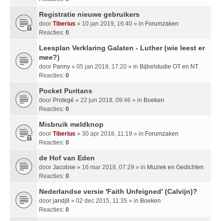
Registratie nieuwe gebruikers
door
Tiberius
» 10 jan 2019, 16:40 » in
Forumzaken
Reacties:
0
Leesplan Verklaring Galaten - Luther (wie leest er
mee?)
door
Panny
» 05 jan 2019, 17:20 » in
Bijbelstudie OT en NT
Reacties:
0
Pocket Puritans
door
Protegé
» 22 jun 2018, 09:46 » in
Boeken
Reacties:
0
Misbruik meldknop
door
Tiberius
» 30 apr 2018, 11:19 » in
Forumzaken
Reacties:
0
de Hof van Eden
door
Jacobse
» 16 mar 2018, 07:29 » in
Muziek en Gedichten
Reacties:
0
Nederlandse versie 'Faith Unfeigned' (Calvijn)?
door
jandj8
» 02 dec 2015, 11:35 » in
Boeken
Reacties:
0