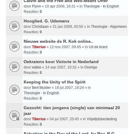
Calvin and the Free and Well-Meant Offer
door
Flynn
» 10 apr 2008, 16:31 » in
Theologie - In English
Reacties:
0
Hooglied. G. Udemans
door
Christiaan
» 31 jan 2008, 00:50 » in
Theologie - Algemeen
Reacties:
0
Nieuwe website ds R. Kok online..
door
Tiberius
» 12 nov 2007, 09:45 » in
Uit de krant
Reacties:
0
Oekraiens koor Victorie in Nederland
door
wijkie
» 14 sep 2007, 10:32 » in
Overige
Reacties:
0
Keeping the Unity of the Spirit
door
Bert Mulder
» 18 jul 2007, 16:24 » in
Theologie - In English
Reacties:
0
Gezocht: tien jongens (single) van minimaal 20
jaar
door
Tiberius
» 04 jul 2007, 20:45 » in
Vrijetijdsbesteding
Reacties:
0
Salvation in the Day of the Lord, by Rev. R.G.