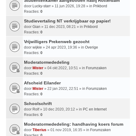
Studentenkamer aangeboden nabij Rotterdam
door
Lucky-starr
» 11 jun 2026, 19:28 » in
Prikbord
Reacties:
0
Studievertaling NT verkrijgbaar op papier!
door
Gian
» 11 dec 2023, 08:21 » in
Prikbord
Reacties:
0
Vrijwilligers Prekenweb gezocht
door
wijkie
» 24 apr 2023, 19:36 » in
Overige
Reacties:
0
Moderatormededeling
door
Mister
» 04 okt 2022, 10:51 » in
Forumzaken
Reacties:
0
Afscheid Eilander
door
Mister
» 22 jan 2022, 22:51 » in
Forumzaken
Reacties:
0
Schoolschrift
door
Rolf
» 10 dec 2020, 20:12 » in
PC en Internet
Reacties:
0
Moderatormededeling: handhaving koers forum
door
Tiberius
» 01 nov 2019, 16:35 » in
Forumzaken
Reacties:
0