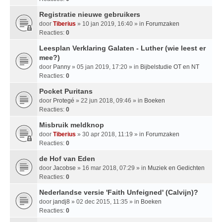
Registratie nieuwe gebruikers
door
Tiberius
» 10 jan 2019, 16:40 » in
Forumzaken
Reacties:
0
Leesplan Verklaring Galaten - Luther (wie leest er
mee?)
door
Panny
» 05 jan 2019, 17:20 » in
Bijbelstudie OT en NT
Reacties:
0
Pocket Puritans
door
Protegé
» 22 jun 2018, 09:46 » in
Boeken
Reacties:
0
Misbruik meldknop
door
Tiberius
» 30 apr 2018, 11:19 » in
Forumzaken
Reacties:
0
de Hof van Eden
door
Jacobse
» 16 mar 2018, 07:29 » in
Muziek en Gedichten
Reacties:
0
Nederlandse versie 'Faith Unfeigned' (Calvijn)?
door
jandj8
» 02 dec 2015, 11:35 » in
Boeken
Reacties:
0