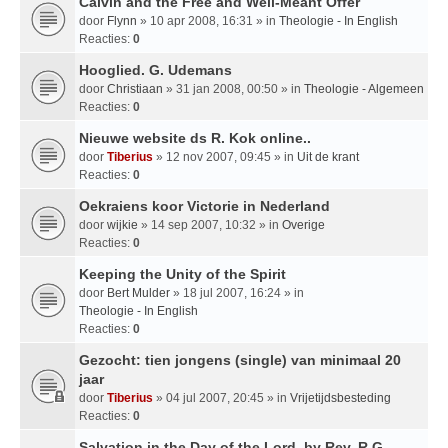
Calvin and the Free and Well-Meant Offer
door
Flynn
» 10 apr 2008, 16:31 » in
Theologie - In English
Reacties:
0
Hooglied. G. Udemans
door
Christiaan
» 31 jan 2008, 00:50 » in
Theologie - Algemeen
Reacties:
0
Nieuwe website ds R. Kok online..
door
Tiberius
» 12 nov 2007, 09:45 » in
Uit de krant
Reacties:
0
Oekraiens koor Victorie in Nederland
door
wijkie
» 14 sep 2007, 10:32 » in
Overige
Reacties:
0
Keeping the Unity of the Spirit
door
Bert Mulder
» 18 jul 2007, 16:24 » in
Theologie - In English
Reacties:
0
Gezocht: tien jongens (single) van minimaal 20
jaar
door
Tiberius
» 04 jul 2007, 20:45 » in
Vrijetijdsbesteding
Reacties:
0
Salvation in the Day of the Lord, by Rev. R.G.