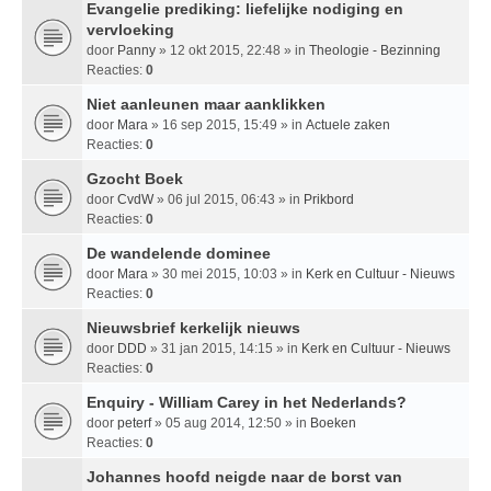
Evangelie prediking: liefelijke nodiging en
vervloeking
door
Panny
» 12 okt 2015, 22:48 » in
Theologie - Bezinning
Reacties:
0
Niet aanleunen maar aanklikken
door
Mara
» 16 sep 2015, 15:49 » in
Actuele zaken
Reacties:
0
Gzocht Boek
door
CvdW
» 06 jul 2015, 06:43 » in
Prikbord
Reacties:
0
De wandelende dominee
door
Mara
» 30 mei 2015, 10:03 » in
Kerk en Cultuur - Nieuws
Reacties:
0
Nieuwsbrief kerkelijk nieuws
door
DDD
» 31 jan 2015, 14:15 » in
Kerk en Cultuur - Nieuws
Reacties:
0
Enquiry - William Carey in het Nederlands?
door
peterf
» 05 aug 2014, 12:50 » in
Boeken
Reacties:
0
Johannes hoofd neigde naar de borst van