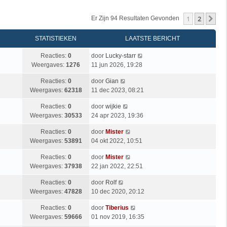
1
2
Vo
Er Zijn 94 Resultaten Gevonden
STATISTIEKEN
LAATSTE BERICHT
Reacties:
0
door
Lucky-starr
Weergaves:
1276
11 jun 2026, 19:28
Reacties:
0
door
Gian
Weergaves:
62318
11 dec 2023, 08:21
Reacties:
0
door
wijkie
Weergaves:
30533
24 apr 2023, 19:36
Reacties:
0
door
Mister
Weergaves:
53891
04 okt 2022, 10:51
Reacties:
0
door
Mister
Weergaves:
37938
22 jan 2022, 22:51
Reacties:
0
door
Rolf
Weergaves:
47828
10 dec 2020, 20:12
Reacties:
0
door
Tiberius
Weergaves:
59666
01 nov 2019, 16:35