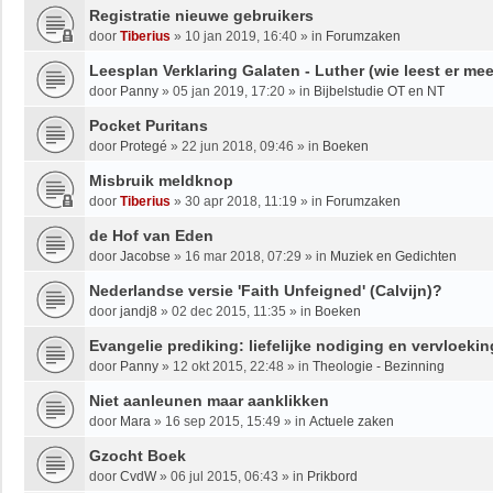
Registratie nieuwe gebruikers
door
Tiberius
»
10 jan 2019, 16:40
» in
Forumzaken
Leesplan Verklaring Galaten - Luther (wie leest er me
door
Panny
»
05 jan 2019, 17:20
» in
Bijbelstudie OT en NT
Pocket Puritans
door
Protegé
»
22 jun 2018, 09:46
» in
Boeken
Misbruik meldknop
door
Tiberius
»
30 apr 2018, 11:19
» in
Forumzaken
de Hof van Eden
door
Jacobse
»
16 mar 2018, 07:29
» in
Muziek en Gedichten
Nederlandse versie 'Faith Unfeigned' (Calvijn)?
door
jandj8
»
02 dec 2015, 11:35
» in
Boeken
Evangelie prediking: liefelijke nodiging en vervloekin
door
Panny
»
12 okt 2015, 22:48
» in
Theologie - Bezinning
Niet aanleunen maar aanklikken
door
Mara
»
16 sep 2015, 15:49
» in
Actuele zaken
Gzocht Boek
door
CvdW
»
06 jul 2015, 06:43
» in
Prikbord