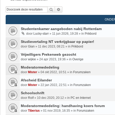
Zoek
Uitgebreid Zoeken
ONDE
Studentenkamer aangeboden nabij Rotterdam
door
Lucky-starr
»
11 jun 2026, 19:28
» in
Prikbord
Studievertaling NT verkrijgbaar op papier!
door
Gian
»
11 dec 2023, 08:21
» in
Prikbord
Vrijwilligers Prekenweb gezocht
door
wijkie
»
24 apr 2023, 19:36
» in
Overige
Moderatormededeling
door
Mister
»
04 okt 2022, 10:51
» in
Forumzaken
Afscheid Eilander
door
Mister
»
22 jan 2022, 22:51
» in
Forumzaken
Schoolschrift
door
Rolf
»
10 dec 2020, 20:12
» in
PC en Internet
Moderatormededeling: handhaving koers forum
door
Tiberius
»
01 nov 2019, 16:35
» in
Forumzaken