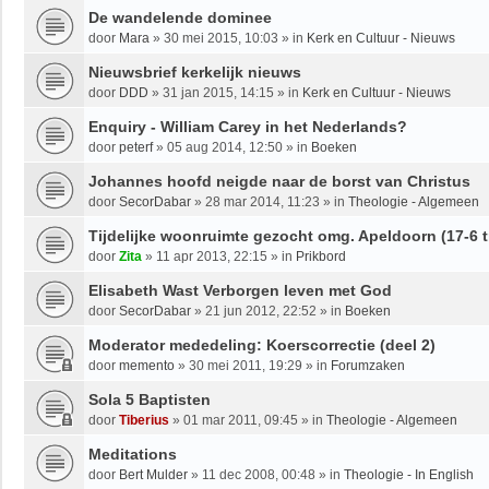
De wandelende dominee
door
Mara
»
30 mei 2015, 10:03
» in
Kerk en Cultuur - Nieuws
Nieuwsbrief kerkelijk nieuws
door
DDD
»
31 jan 2015, 14:15
» in
Kerk en Cultuur - Nieuws
Enquiry - William Carey in het Nederlands?
door
peterf
»
05 aug 2014, 12:50
» in
Boeken
Johannes hoofd neigde naar de borst van Christus
door
SecorDabar
»
28 mar 2014, 11:23
» in
Theologie - Algemeen
Tijdelijke woonruimte gezocht omg. Apeldoorn (17-6 t
door
Zita
»
11 apr 2013, 22:15
» in
Prikbord
Elisabeth Wast Verborgen leven met God
door
SecorDabar
»
21 jun 2012, 22:52
» in
Boeken
Moderator mededeling: Koerscorrectie (deel 2)
door
memento
»
30 mei 2011, 19:29
» in
Forumzaken
Sola 5 Baptisten
door
Tiberius
»
01 mar 2011, 09:45
» in
Theologie - Algemeen
Meditations
door
Bert Mulder
»
11 dec 2008, 00:48
» in
Theologie - In English