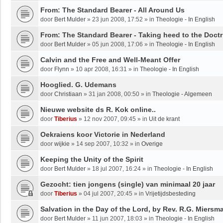
From: The Standard Bearer - All Around Us
door
Bert Mulder
»
23 jun 2008, 17:52
» in
Theologie - In English
From: The Standard Bearer - Taking heed to the Doctr
door
Bert Mulder
»
05 jun 2008, 17:06
» in
Theologie - In English
Calvin and the Free and Well-Meant Offer
door
Flynn
»
10 apr 2008, 16:31
» in
Theologie - In English
Hooglied. G. Udemans
door
Christiaan
»
31 jan 2008, 00:50
» in
Theologie - Algemeen
Nieuwe website ds R. Kok online..
door
Tiberius
»
12 nov 2007, 09:45
» in
Uit de krant
Oekraiens koor Victorie in Nederland
door
wijkie
»
14 sep 2007, 10:32
» in
Overige
Keeping the Unity of the Spirit
door
Bert Mulder
»
18 jul 2007, 16:24
» in
Theologie - In English
Gezocht: tien jongens (single) van minimaal 20 jaar
door
Tiberius
»
04 jul 2007, 20:45
» in
Vrijetijdsbesteding
Salvation in the Day of the Lord, by Rev. R.G. Miersm
door
Bert Mulder
»
11 jun 2007, 18:03
» in
Theologie - In English