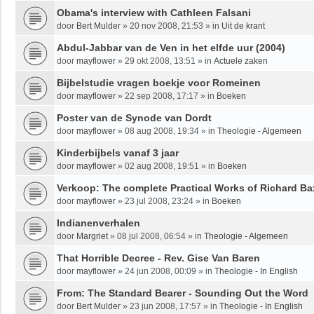
Obama's interview with Cathleen Falsani
door
Bert Mulder
»
20 nov 2008, 21:53
» in
Uit de krant
Abdul-Jabbar van de Ven in het elfde uur (2004)
door
mayflower
»
29 okt 2008, 13:51
» in
Actuele zaken
Bijbelstudie vragen boekje voor Romeinen
door
mayflower
»
22 sep 2008, 17:17
» in
Boeken
Poster van de Synode van Dordt
door
mayflower
»
08 aug 2008, 19:34
» in
Theologie - Algemeen
Kinderbijbels vanaf 3 jaar
door
mayflower
»
02 aug 2008, 19:51
» in
Boeken
Verkoop: The complete Practical Works of Richard Ba
door
mayflower
»
23 jul 2008, 23:24
» in
Boeken
Indianenverhalen
door
Margriet
»
08 jul 2008, 06:54
» in
Theologie - Algemeen
That Horrible Decree - Rev. Gise Van Baren
door
mayflower
»
24 jun 2008, 00:09
» in
Theologie - In English
From: The Standard Bearer - Sounding Out the Word
door
Bert Mulder
»
23 jun 2008, 17:57
» in
Theologie - In English