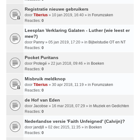
Registratie nieuwe gebruikers
door
Tiberius
» 10 jan 2019, 16:40 » in
Forumzaken
Reacties:
0
Leesplan Verklaring Galaten - Luther (wie leest er
mee?)
door
Panny
» 05 jan 2019, 17:20 » in
Bijbelstudie OT en NT
Reacties:
0
Pocket Puritans
door
Protegé
» 22 jun 2018, 09:46 » in
Boeken
Reacties:
0
Misbruik meldknop
door
Tiberius
» 30 apr 2018, 11:19 » in
Forumzaken
Reacties:
0
de Hof van Eden
door
Jacobse
» 16 mar 2018, 07:29 » in
Muziek en Gedichten
Reacties:
0
Nederlandse versie 'Faith Unfeigned' (Calvijn)?
door
jandj8
» 02 dec 2015, 11:35 » in
Boeken
Reacties:
0