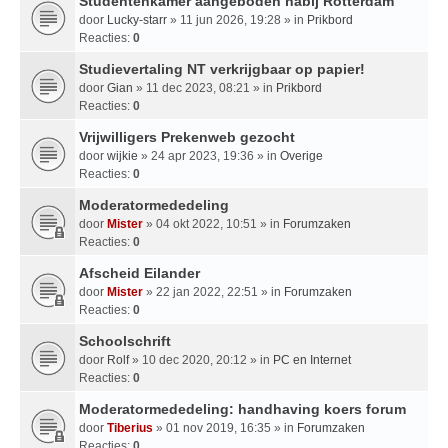
Studentenkamer aangeboden nabij Rotterdam
door
Lucky-starr
» 11 jun 2026, 19:28 » in
Prikbord
Reacties:
0
Studievertaling NT verkrijgbaar op papier!
door
Gian
» 11 dec 2023, 08:21 » in
Prikbord
Reacties:
0
Vrijwilligers Prekenweb gezocht
door
wijkie
» 24 apr 2023, 19:36 » in
Overige
Reacties:
0
Moderatormededeling
door
Mister
» 04 okt 2022, 10:51 » in
Forumzaken
Reacties:
0
Afscheid Eilander
door
Mister
» 22 jan 2022, 22:51 » in
Forumzaken
Reacties:
0
Schoolschrift
door
Rolf
» 10 dec 2020, 20:12 » in
PC en Internet
Reacties:
0
Moderatormededeling: handhaving koers forum
door
Tiberius
» 01 nov 2019, 16:35 » in
Forumzaken
Reacties:
0