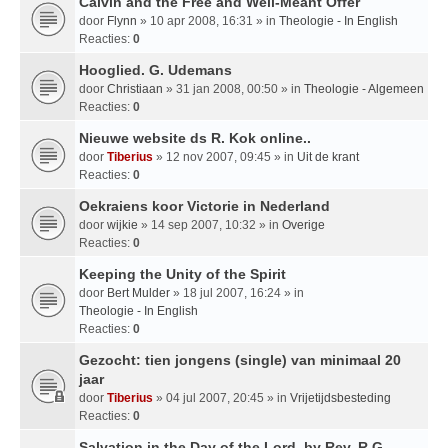
Calvin and the Free and Well-Meant Offer
door
Flynn
» 10 apr 2008, 16:31 » in
Theologie - In English
Reacties:
0
Hooglied. G. Udemans
door
Christiaan
» 31 jan 2008, 00:50 » in
Theologie - Algemeen
Reacties:
0
Nieuwe website ds R. Kok online..
door
Tiberius
» 12 nov 2007, 09:45 » in
Uit de krant
Reacties:
0
Oekraiens koor Victorie in Nederland
door
wijkie
» 14 sep 2007, 10:32 » in
Overige
Reacties:
0
Keeping the Unity of the Spirit
door
Bert Mulder
» 18 jul 2007, 16:24 » in
Theologie - In English
Reacties:
0
Gezocht: tien jongens (single) van minimaal 20
jaar
door
Tiberius
» 04 jul 2007, 20:45 » in
Vrijetijdsbesteding
Reacties:
0
Salvation in the Day of the Lord, by Rev. R.G.