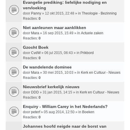
Evangelie prediking: liefelijke nodiging en
vervloeking
door
Panny
» 12 okt 2015, 22:48 » in
Theologie - Bezinning
Reacties:
0
Niet aanleunen maar aanklikken
door
Mara
» 16 sep 2015, 15:49 » in
Actuele zaken
Reacties:
0
Gzocht Boek
door
CvdW
» 06 jul 2015, 06:43 » in
Prikbord
Reacties:
0
De wandelende dominee
door
Mara
» 30 mei 2015, 10:03 » in
Kerk en Cultuur - Nieuws
Reacties:
0
Nieuwsbrief kerkelijk nieuws
door
DDD
» 31 jan 2015, 14:15 » in
Kerk en Cultuur - Nieuws
Reacties:
0
Enquiry - William Carey in het Nederlands?
door
peterf
» 05 aug 2014, 12:50 » in
Boeken
Reacties:
0
Johannes hoofd neigde naar de borst van