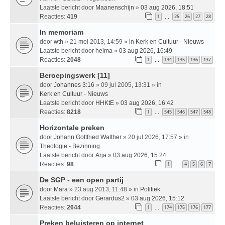
Laatste bericht door
Maanenschijn
»
03 aug 2026, 18:51
Reacties:
419
1
25
26
27
28
…
In memoriam
door
wth
» 21 mei 2013, 14:59 » in
Kerk en Cultuur - Nieuws
Laatste bericht door
helma
»
03 aug 2026, 16:49
Reacties:
2048
1
134
135
136
137
…
Beroepingswerk [11]
door
Johannes 3:16
» 09 jul 2005, 13:31 » in
Kerk en Cultuur - Nieuws
Laatste bericht door
HHKtE
»
03 aug 2026, 16:42
Reacties:
8218
1
545
546
547
548
…
Horizontale preken
door
Johann Gottfried Walther
» 20 jul 2026, 17:57 » in
Theologie - Bezinning
Laatste bericht door
Arja
»
03 aug 2026, 15:24
Reacties:
98
1
4
5
6
7
…
De SGP - een open partij
door
Mara
» 23 aug 2013, 11:48 » in
Politiek
Laatste bericht door
Gerardus2
»
03 aug 2026, 15:12
Reacties:
2644
1
174
175
176
177
…
Preken beluisteren op internet