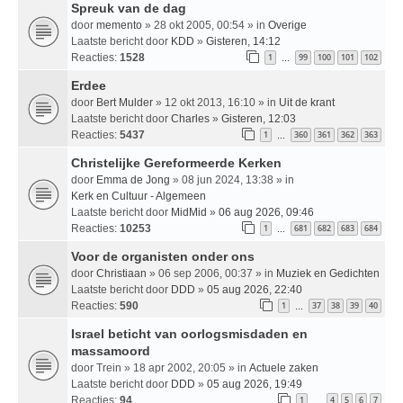
Spreuk van de dag
door
memento
» 28 okt 2005, 00:54 » in
Overige
Laatste bericht door
KDD
»
Gisteren, 14:12
Reacties:
1528
1
99
100
101
102
…
Erdee
door
Bert Mulder
» 12 okt 2013, 16:10 » in
Uit de krant
Laatste bericht door
Charles
»
Gisteren, 12:03
Reacties:
5437
1
360
361
362
363
…
Christelijke Gereformeerde Kerken
door
Emma de Jong
» 08 jun 2024, 13:38 » in
Kerk en Cultuur - Algemeen
Laatste bericht door
MidMid
»
06 aug 2026, 09:46
Reacties:
10253
1
681
682
683
684
…
Voor de organisten onder ons
door
Christiaan
» 06 sep 2006, 00:37 » in
Muziek en Gedichten
Laatste bericht door
DDD
»
05 aug 2026, 22:40
Reacties:
590
1
37
38
39
40
…
Israel beticht van oorlogsmisdaden en
massamoord
door
Trein
» 18 apr 2002, 20:05 » in
Actuele zaken
Laatste bericht door
DDD
»
05 aug 2026, 19:49
Reacties:
94
1
4
5
6
7
…