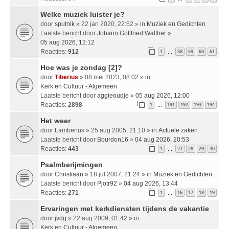
Welke muziek luister je?
door
sputnik
» 22 jan 2020, 22:52 » in
Muziek en Gedichten
Laatste bericht door
Johann Gottfried Walther
»
05 aug 2026, 12:12
Reacties:
912
1
58
59
60
61
…
Hoe was je zondag [2]?
door
Tiberius
» 08 mei 2023, 08:02 » in
Kerk en Cultuur - Algemeen
Laatste bericht door
aggieoudje
»
05 aug 2026, 12:00
Reacties:
2898
1
191
192
193
194
…
Het weer
door
Lambertus
» 25 aug 2005, 21:10 » in
Actuele zaken
Laatste bericht door
Bourdon16
»
04 aug 2026, 20:53
Reacties:
443
1
27
28
29
30
…
Psalmberijmingen
door
Christiaan
» 18 jul 2007, 21:24 » in
Muziek en Gedichten
Laatste bericht door
Pjotr92
»
04 aug 2026, 13:44
Reacties:
271
1
16
17
18
19
…
Ervaringen met kerkdiensten tijdens de vakantie
door
jvdg
» 22 aug 2009, 01:42 » in
Kerk en Cultuur - Algemeen