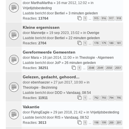
door
MarthaMartha
» 16 mar 2012, 12:02 » in
Vrijetijdsbesteding
Laatste bericht door
Bertiel
»
3 minuten geleden
Reacties:
13764
1
915
916
917
918
…
Kleine ergernissen
door
Mannetje
» 19 sep 2023, 15:02 » in
Overige
Laatste bericht door
Bertiel
»
22 minuten geleden
Reacties:
2704
1
178
179
180
181
…
Gereformeerde Gemeenten
door
Mara
» 16 jan 2014, 11:00 » in
Theologie - Algemeen
Laatste bericht door
JoP
»
26 minuten geleden
Reacties:
38251
1
2548
2549
2550
2551
…
Gelezen, gedacht, gehoord...
door
ebenhaezer
» 27 jun 2017, 10:00 » in
Theologie - Bezinning
Laatste bericht door
DDD
»
Vandaag, 08:54
Reacties:
11911
1
792
793
794
795
…
Vakantie
door
FlyingEagle
» 29 jan 2018, 21:42 » in
Vrijetijdsbesteding
Laatste bericht door
RIS
»
Vandaag, 08:52
Reacties:
3013
1
198
199
200
201
…