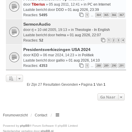
door
Tiberius
» 05 aug 2011, 12:41 » in
PC en Internet
Laatste bericht door
DDD
»
01 aug 2026, 23:39
Reacties:
5495
1
364
365
366
367
…
SermonAudio
door
rj
» 10 okt 2005, 19:13 » in
Theologie - In English
Laatste bericht door
helma
»
01 aug 2026, 22:07
Reacties:
52
1
2
3
4
Presidentsverkiezingen USA 2024
door
KDD
» 06 mar 2024, 14:23 » in
Politiek
Laatste bericht door
gallio
»
01 aug 2026, 14:10
Reacties:
4353
1
288
289
290
291
…
Er Zijn 27 Resultaten Gevonden • Pagina
1
Van
1
Ga Naar
Forumoverzicht
Contact
Powered by
phpBB
® Forum Software © phpBB Limited
Nederlandse vertaling door
phpBB.nl
.