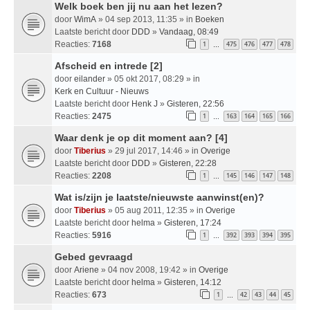
Welk boek ben jij nu aan het lezen?
door
WimA
» 04 sep 2013, 11:35 » in
Boeken
Laatste bericht door
DDD
»
Vandaag, 08:49
Reacties:
7168
1
475
476
477
478
…
Afscheid en intrede [2]
door
eilander
» 05 okt 2017, 08:29 » in
Kerk en Cultuur - Nieuws
Laatste bericht door
Henk J
»
Gisteren, 22:56
Reacties:
2475
1
163
164
165
166
…
Waar denk je op dit moment aan? [4]
door
Tiberius
» 29 jul 2017, 14:46 » in
Overige
Laatste bericht door
DDD
»
Gisteren, 22:28
Reacties:
2208
1
145
146
147
148
…
Wat is/zijn je laatste/nieuwste aanwinst(en)?
door
Tiberius
» 05 aug 2011, 12:35 » in
Overige
Laatste bericht door
helma
»
Gisteren, 17:24
Reacties:
5916
1
392
393
394
395
…
Gebed gevraagd
door
Ariene
» 04 nov 2008, 19:42 » in
Overige
Laatste bericht door
helma
»
Gisteren, 14:12
Reacties:
673
1
42
43
44
45
…