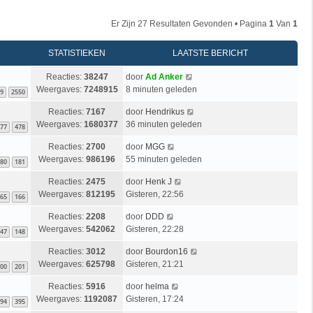
Er Zijn 27 Resultaten Gevonden • Pagina
1
Van
1
STATISTIEKEN
LAATSTE BERICHT
Reacties:
38247
door
Ad Anker
Weergaves:
7248915
8 minuten geleden
9
2550
Reacties:
7167
door
Hendrikus
Weergaves:
1680377
36 minuten geleden
77
478
Reacties:
2700
door
MGG
Weergaves:
986196
55 minuten geleden
80
181
Reacties:
2475
door
Henk J
Weergaves:
812195
Gisteren, 22:56
65
166
Reacties:
2208
door
DDD
Weergaves:
542062
Gisteren, 22:28
47
148
Reacties:
3012
door
Bourdon16
Weergaves:
625798
Gisteren, 21:21
00
201
Reacties:
5916
door
helma
Weergaves:
1192087
Gisteren, 17:24
94
395