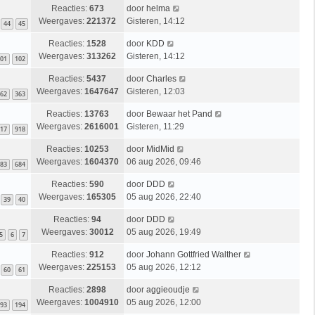
Reacties:
673
door
helma
Weergaves:
221372
Gisteren, 14:12
44
45
Reacties:
1528
door
KDD
Weergaves:
313262
Gisteren, 14:12
01
102
Reacties:
5437
door
Charles
Weergaves:
1647647
Gisteren, 12:03
62
363
Reacties:
13763
door
Bewaar het Pand
Weergaves:
2616001
Gisteren, 11:29
17
918
Reacties:
10253
door
MidMid
Weergaves:
1604370
06 aug 2026, 09:46
83
684
Reacties:
590
door
DDD
Weergaves:
165305
05 aug 2026, 22:40
39
40
Reacties:
94
door
DDD
Weergaves:
30012
05 aug 2026, 19:49
5
6
7
Reacties:
912
door
Johann Gottfried Walther
Weergaves:
225153
05 aug 2026, 12:12
60
61
Reacties:
2898
door
aggieoudje
Weergaves:
1004910
05 aug 2026, 12:00
93
194