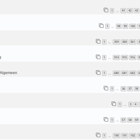
1
41
42
43
…
1
98
99
100
1
…
1
359
360
361
3
…
g
1
914
915
916
9
…
- Algemeen
1
680
681
682
6
…
1
36
37
38
…
1
3
4
…
1
57
58
59
…
n
1
190
191
192
1
…