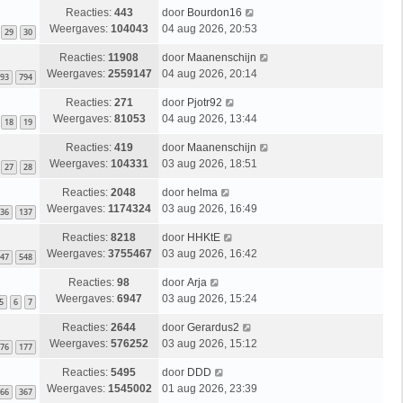
Reacties:
443
door
Bourdon16
Weergaves:
104043
04 aug 2026, 20:53
29
30
Reacties:
11908
door
Maanenschijn
Weergaves:
2559147
04 aug 2026, 20:14
93
794
Reacties:
271
door
Pjotr92
Weergaves:
81053
04 aug 2026, 13:44
18
19
Reacties:
419
door
Maanenschijn
Weergaves:
104331
03 aug 2026, 18:51
27
28
Reacties:
2048
door
helma
Weergaves:
1174324
03 aug 2026, 16:49
36
137
Reacties:
8218
door
HHKtE
Weergaves:
3755467
03 aug 2026, 16:42
47
548
Reacties:
98
door
Arja
Weergaves:
6947
03 aug 2026, 15:24
5
6
7
Reacties:
2644
door
Gerardus2
Weergaves:
576252
03 aug 2026, 15:12
76
177
Reacties:
5495
door
DDD
Weergaves:
1545002
01 aug 2026, 23:39
66
367