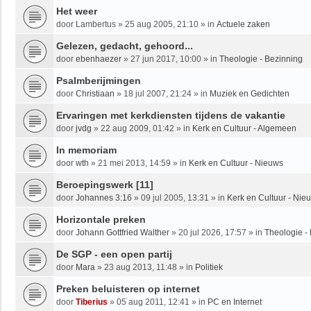
Het weer
door
Lambertus
»
25 aug 2005, 21:10
» in
Actuele zaken
Gelezen, gedacht, gehoord...
door
ebenhaezer
»
27 jun 2017, 10:00
» in
Theologie - Bezinning
Psalmberijmingen
door
Christiaan
»
18 jul 2007, 21:24
» in
Muziek en Gedichten
Ervaringen met kerkdiensten tijdens de vakantie
door
jvdg
»
22 aug 2009, 01:42
» in
Kerk en Cultuur - Algemeen
In memoriam
door
wth
»
21 mei 2013, 14:59
» in
Kerk en Cultuur - Nieuws
Beroepingswerk [11]
door
Johannes 3:16
»
09 jul 2005, 13:31
» in
Kerk en Cultuur - Nie
Horizontale preken
door
Johann Gottfried Walther
»
20 jul 2026, 17:57
» in
Theologie -
De SGP - een open partij
door
Mara
»
23 aug 2013, 11:48
» in
Politiek
Preken beluisteren op internet
door
Tiberius
»
05 aug 2011, 12:41
» in
PC en Internet