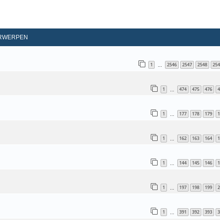
RWERPEN
1
2546
2547
2548
254
…
1
474
475
476
4
…
1
177
178
179
1
…
1
162
163
164
1
…
1
144
145
146
1
…
1
197
198
199
2
…
1
391
392
393
3
…