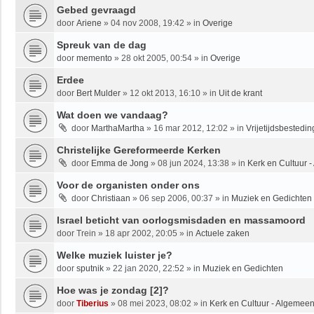
Gebed gevraagd
door
Ariene
»
04 nov 2008, 19:42
» in
Overige
Spreuk van de dag
door
memento
»
28 okt 2005, 00:54
» in
Overige
Erdee
door
Bert Mulder
»
12 okt 2013, 16:10
» in
Uit de krant
Wat doen we vandaag?
door
MarthaMartha
»
16 mar 2012, 12:02
» in
Vrijetijdsbestedin
Christelijke Gereformeerde Kerken
door
Emma de Jong
»
08 jun 2024, 13:38
» in
Kerk en Cultuur 
Voor de organisten onder ons
door
Christiaan
»
06 sep 2006, 00:37
» in
Muziek en Gedichten
Israel beticht van oorlogsmisdaden en massamoord
door
Trein
»
18 apr 2002, 20:05
» in
Actuele zaken
Welke muziek luister je?
door
sputnik
»
22 jan 2020, 22:52
» in
Muziek en Gedichten
Hoe was je zondag [2]?
door
Tiberius
»
08 mei 2023, 08:02
» in
Kerk en Cultuur - Algemee