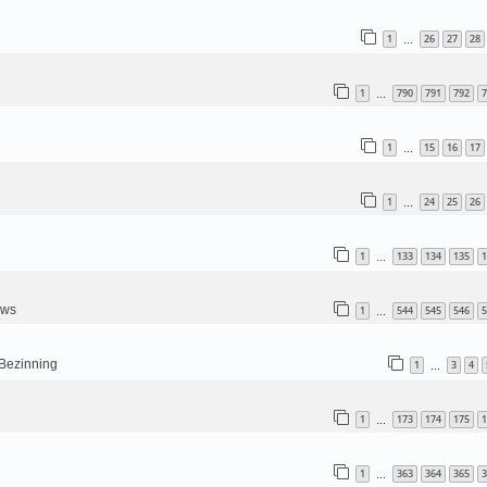
1
26
27
28
…
1
790
791
792
7
…
1
15
16
17
…
1
24
25
26
…
1
133
134
135
1
…
uws
1
544
545
546
5
…
 Bezinning
1
3
4
…
1
173
174
175
1
…
1
363
364
365
3
…