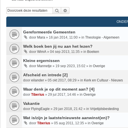
Zoek
Uitgebreid Zoeken
ONDE
Gereformeerde Gemeenten
door
Mara
»
16 jan 2014, 11:00
» in
Theologie - Algemeen
Welk boek ben jij nu aan het lezen?
door
WimA
»
04 sep 2013, 11:35
» in
Boeken
Kleine ergernissen
door
Mannetje
»
19 sep 2023, 15:02
» in
Overige
Afscheid en intrede [2]
door
eilander
»
05 okt 2017, 08:29
» in
Kerk en Cultuur - Nieuws
Waar denk je op dit moment aan? [4]
door
Tiberius
»
29 jul 2017, 14:46
» in
Overige
Vakantie
door
FlyingEagle
»
29 jan 2018, 21:42
» in
Vrijetijdsbesteding
Wat is/zijn je laatste/nieuwste aanwinst(en)?
door
Tiberius
»
05 aug 2011, 12:35
» in
Overige