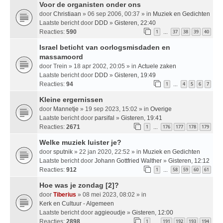
Voor de organisten onder ons
door
Christiaan
» 06 sep 2006, 00:37 » in
Muziek en Gedichten
Laatste bericht door
DDD
»
Gisteren, 22:40
Reacties:
590
1
37
38
39
40
…
Israel beticht van oorlogsmisdaden en
massamoord
door
Trein
» 18 apr 2002, 20:05 » in
Actuele zaken
Laatste bericht door
DDD
»
Gisteren, 19:49
Reacties:
94
1
4
5
6
7
…
Kleine ergernissen
door
Mannetje
» 19 sep 2023, 15:02 » in
Overige
Laatste bericht door
parsifal
»
Gisteren, 19:41
Reacties:
2671
1
176
177
178
179
…
Welke muziek luister je?
door
sputnik
» 22 jan 2020, 22:52 » in
Muziek en Gedichten
Laatste bericht door
Johann Gottfried Walther
»
Gisteren, 12:12
Reacties:
912
1
58
59
60
61
…
Hoe was je zondag [2]?
door
Tiberius
» 08 mei 2023, 08:02 » in
Kerk en Cultuur - Algemeen
Laatste bericht door
aggieoudje
»
Gisteren, 12:00
Reacties:
2898
1
191
192
193
194
…