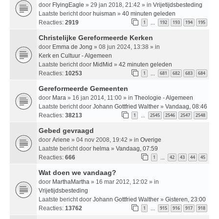
door
FlyingEagle
» 29 jan 2018, 21:42 » in
Vrijetijdsbesteding
Laatste bericht door
huisman
»
40 minuten geleden
Reacties:
2919
1
192
193
194
195
…
Christelijke Gereformeerde Kerken
door
Emma de Jong
» 08 jun 2024, 13:38 » in
Kerk en Cultuur - Algemeen
Laatste bericht door
MidMid
»
42 minuten geleden
Reacties:
10253
1
681
682
683
684
…
Gereformeerde Gemeenten
door
Mara
» 16 jan 2014, 11:00 » in
Theologie - Algemeen
Laatste bericht door
Johann Gottfried Walther
»
Vandaag, 08:46
Reacties:
38213
1
2545
2546
2547
2548
…
Gebed gevraagd
door
Ariene
» 04 nov 2008, 19:42 » in
Overige
Laatste bericht door
helma
»
Vandaag, 07:59
Reacties:
666
1
42
43
44
45
…
Wat doen we vandaag?
door
MarthaMartha
» 16 mar 2012, 12:02 » in
Vrijetijdsbesteding
Laatste bericht door
Johann Gottfried Walther
»
Gisteren, 23:00
Reacties:
13762
1
915
916
917
918
…