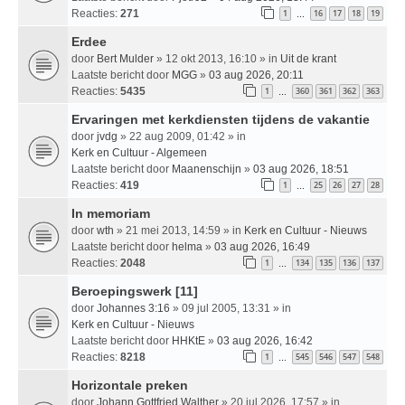
Reacties:
271
1
16
17
18
19
…
Erdee
door
Bert Mulder
» 12 okt 2013, 16:10 » in
Uit de krant
Laatste bericht door
MGG
»
03 aug 2026, 20:11
Reacties:
5435
1
360
361
362
363
…
Ervaringen met kerkdiensten tijdens de vakantie
door
jvdg
» 22 aug 2009, 01:42 » in
Kerk en Cultuur - Algemeen
Laatste bericht door
Maanenschijn
»
03 aug 2026, 18:51
Reacties:
419
1
25
26
27
28
…
In memoriam
door
wth
» 21 mei 2013, 14:59 » in
Kerk en Cultuur - Nieuws
Laatste bericht door
helma
»
03 aug 2026, 16:49
Reacties:
2048
1
134
135
136
137
…
Beroepingswerk [11]
door
Johannes 3:16
» 09 jul 2005, 13:31 » in
Kerk en Cultuur - Nieuws
Laatste bericht door
HHKtE
»
03 aug 2026, 16:42
Reacties:
8218
1
545
546
547
548
…
Horizontale preken
door
Johann Gottfried Walther
» 20 jul 2026, 17:57 » in