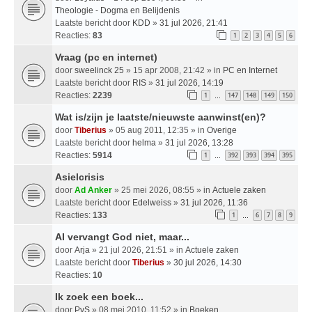
Theologie - Dogma en Belijdenis
Laatste bericht door
KDD
»
31 jul 2026, 21:41
Reacties:
83
1
2
3
4
5
6
Vraag (pc en internet)
door
sweelinck 25
» 15 apr 2008, 21:42 » in
PC en Internet
Laatste bericht door
RIS
»
31 jul 2026, 14:19
Reacties:
2239
1
147
148
149
150
…
Wat is/zijn je laatste/nieuwste aanwinst(en)?
door
Tiberius
» 05 aug 2011, 12:35 » in
Overige
Laatste bericht door
helma
»
31 jul 2026, 13:28
Reacties:
5914
1
392
393
394
395
…
Asielcrisis
door
Ad Anker
» 25 mei 2026, 08:55 » in
Actuele zaken
Laatste bericht door
Edelweiss
»
31 jul 2026, 11:36
Reacties:
133
1
6
7
8
9
…
AI vervangt God niet, maar...
door
Arja
» 21 jul 2026, 21:51 » in
Actuele zaken
Laatste bericht door
Tiberius
»
30 jul 2026, 14:30
Reacties:
10
Ik zoek een boek...
door
PvS
» 08 mei 2010, 11:52 » in
Boeken