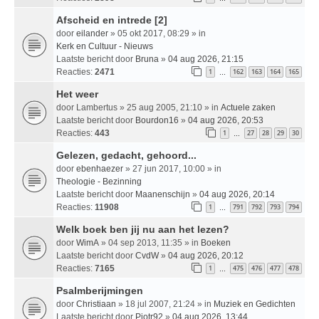
Afscheid en intrede [2]
door
eilander
» 05 okt 2017, 08:29 » in
Kerk en Cultuur - Nieuws
Laatste bericht door
Bruna
»
04 aug 2026, 21:15
Reacties:
2471
1
162
163
164
165
…
Het weer
door
Lambertus
» 25 aug 2005, 21:10 » in
Actuele zaken
Laatste bericht door
Bourdon16
»
04 aug 2026, 20:53
Reacties:
443
1
27
28
29
30
…
Gelezen, gedacht, gehoord...
door
ebenhaezer
» 27 jun 2017, 10:00 » in
Theologie - Bezinning
Laatste bericht door
Maanenschijn
»
04 aug 2026, 20:14
Reacties:
11908
1
791
792
793
794
…
Welk boek ben jij nu aan het lezen?
door
WimA
» 04 sep 2013, 11:35 » in
Boeken
Laatste bericht door
CvdW
»
04 aug 2026, 20:12
Reacties:
7165
1
475
476
477
478
…
Psalmberijmingen
door
Christiaan
» 18 jul 2007, 21:24 » in
Muziek en Gedichten
Laatste bericht door
Pjotr92
»
04 aug 2026, 13:44