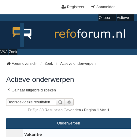
Registreer
Aanmelden
Onbeantwoorde onderwerpen
Actieve onderwerpen
V&A
Zoek
Forumoverzicht
Zoek
Actieve onderwerpen
Actieve onderwerpen
Ga naar uitgebreid zoeken
Zoek
Uitgebreid Zoeken
Er Zijn 30 Resultaten Gevonden • Pagina
1
Van
1
Onderwerpen
Vakantie