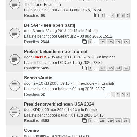
Theologie - Bezinning
Laatste bericht door
Arja
»
03 aug 2026, 15:24
Reacties:
98
1
4
5
6
7
…
De SGP - een open partij
door
Mara
» 23 aug 2013, 11:48 » in
Politiek
Laatste bericht door
Gerardus2
»
03 aug 2026, 15:12
Reacties:
2644
1
174
175
176
177
…
Preken beluisteren op internet
door
Tiberius
» 05 aug 2011, 12:41 » in
PC en Internet
Laatste bericht door
DDD
»
01 aug 2026, 23:39
Reacties:
5495
1
364
365
366
367
…
SermonAudio
door
rj
» 10 okt 2005, 19:13 » in
Theologie - In English
Laatste bericht door
helma
»
01 aug 2026, 22:07
Reacties:
52
1
2
3
4
Presidentsverkiezingen USA 2024
door
KDD
» 06 mar 2024, 14:23 » in
Politiek
Laatste bericht door
gallio
»
01 aug 2026, 14:10
Reacties:
4353
1
288
289
290
291
…
Comrie
door
Loyalus
» 14 sep 2004, 00:30 » in