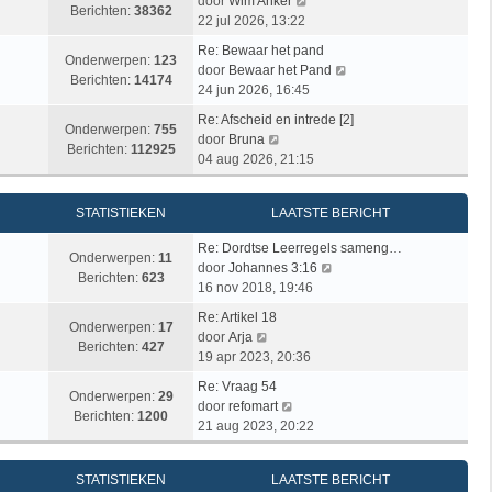
c
s
B
door
Wim Anker
j
e
Berichten:
38362
h
t
e
22 jul 2026, 13:22
k
r
t
e
k
l
i
Re: Bewaar het pand
b
i
Onderwerpen:
123
a
c
B
door
Bewaar het Pand
e
j
Berichten:
14174
a
h
e
24 jun 2026, 16:45
r
k
t
t
k
i
l
Re: Afscheid en intrede [2]
s
i
Onderwerpen:
755
B
c
a
door
Bruna
t
j
Berichten:
112925
e
h
a
04 aug 2026, 21:15
e
k
k
t
t
b
l
i
s
e
a
STATISTIEKEN
LAATSTE BERICHT
j
t
r
a
k
e
i
t
Re: Dordtse Leerregels sameng…
l
b
Onderwerpen:
11
c
B
s
door
Johannes 3:16
a
e
Berichten:
623
h
e
t
16 nov 2018, 19:46
a
r
t
k
e
t
i
Re: Artikel 18
i
b
Onderwerpen:
17
B
s
c
door
Arja
j
e
Berichten:
427
e
t
h
19 apr 2023, 20:36
k
r
k
e
t
l
i
Re: Vraag 54
i
b
Onderwerpen:
29
B
a
c
door
refomart
j
e
Berichten:
1200
e
a
h
21 aug 2023, 20:22
k
r
k
t
t
l
i
i
s
a
c
STATISTIEKEN
LAATSTE BERICHT
j
t