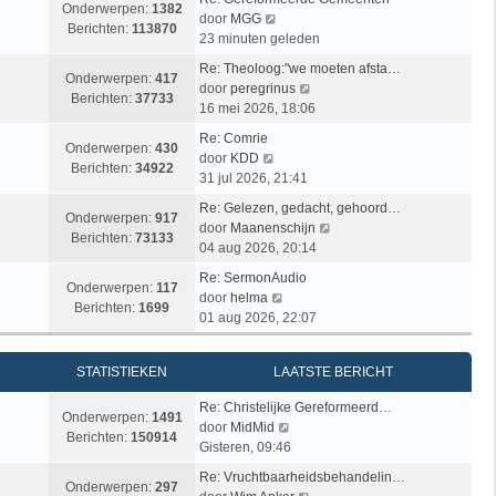
Onderwerpen:
1382
B
door
MGG
Berichten:
113870
e
23 minuten geleden
k
Re: Theoloog:"we moeten afsta…
i
Onderwerpen:
417
B
door
peregrinus
j
Berichten:
37733
e
16 mei 2026, 18:06
k
k
l
Re: Comrie
i
Onderwerpen:
430
B
a
door
KDD
j
Berichten:
34922
e
a
31 jul 2026, 21:41
k
k
t
l
Re: Gelezen, gedacht, gehoord…
i
s
Onderwerpen:
917
a
B
door
Maanenschijn
j
t
Berichten:
73133
a
e
04 aug 2026, 20:14
k
e
t
k
l
b
Re: SermonAudio
s
i
Onderwerpen:
117
a
e
B
door
helma
t
j
Berichten:
1699
a
r
e
01 aug 2026, 22:07
e
k
t
i
k
b
l
s
c
i
e
a
STATISTIEKEN
LAATSTE BERICHT
t
h
j
r
a
e
t
k
i
t
Re: Christelijke Gereformeerd…
b
l
Onderwerpen:
1491
B
c
s
door
MidMid
e
a
Berichten:
150914
e
h
t
Gisteren, 09:46
r
a
k
t
e
i
t
Re: Vruchtbaarheidsbehandelin…
i
b
Onderwerpen:
297