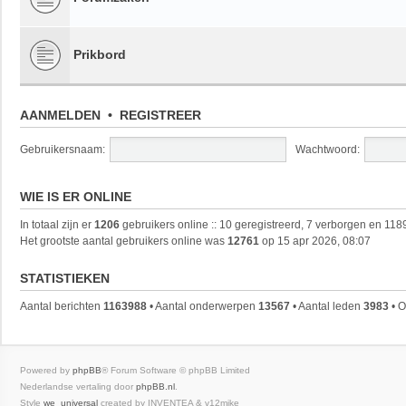
Prikbord
AANMELDEN
•
REGISTREER
Gebruikersnaam:
Wachtwoord:
WIE IS ER ONLINE
In totaal zijn er
1206
gebruikers online :: 10 geregistreerd, 7 verborgen en 118
Het grootste aantal gebruikers online was
12761
op 15 apr 2026, 08:07
STATISTIEKEN
Aantal berichten
1163988
• Aantal onderwerpen
13567
• Aantal leden
3983
• O
Powered by
phpBB
® Forum Software © phpBB Limited
Nederlandse vertaling door
phpBB.nl
.
Style
we_universal
created by INVENTEA & v12mike