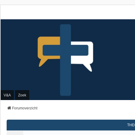
V&A
Zoek
Forumoverzicht
THE