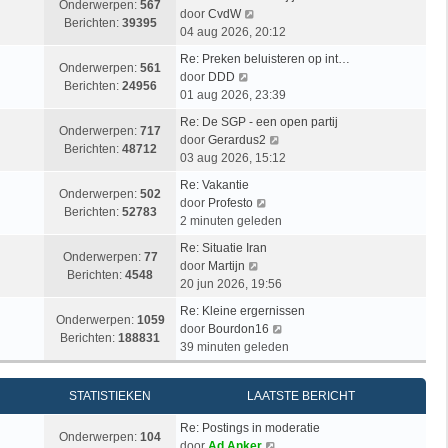
b
i
Onderwerpen:
567
B
s
door
CvdW
e
j
Berichten:
39395
e
t
04 aug 2026, 20:12
r
k
k
e
i
l
Re: Preken beluisteren op int…
i
b
Onderwerpen:
561
c
a
B
door
DDD
j
e
Berichten:
24956
h
a
e
01 aug 2026, 23:39
k
r
t
t
k
l
i
Re: De SGP - een open partij
s
i
Onderwerpen:
717
a
c
B
door
Gerardus2
t
j
Berichten:
48712
a
h
e
03 aug 2026, 15:12
e
k
t
t
k
b
l
Re: Vakantie
s
i
Onderwerpen:
502
e
a
B
door
Profesto
t
j
Berichten:
52783
r
a
e
2 minuten geleden
e
k
i
t
k
b
l
Re: Situatie Iran
c
s
i
Onderwerpen:
77
e
B
a
door
Martijn
h
t
j
Berichten:
4548
r
e
a
20 jun 2026, 19:56
t
e
k
i
k
t
b
l
Re: Kleine ergernissen
c
i
s
Onderwerpen:
1059
e
a
B
door
Bourdon16
h
j
t
Berichten:
188831
r
a
e
39 minuten geleden
t
k
e
i
t
k
l
b
c
s
i
a
e
STATISTIEKEN
LAATSTE BERICHT
h
t
j
a
r
t
e
k
t
i
Re: Postings in moderatie
b
l
Onderwerpen:
104
s
B
c
door
Ad Anker