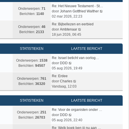
a
h
k
e
t
t
Re: Het Nieuwe Testament - St…
l
b
Onderwerpen:
71
s
B
door
Johann Gottfried Walther
a
e
Berichten:
1140
t
e
02 mar 2026, 22:23
a
r
e
k
t
i
Re: Bijbellezen en eerbied
b
i
Onderwerpen:
46
s
B
c
door
Ambtenaar
e
j
Berichten:
2133
t
e
h
18 jun 2026, 06:45
r
k
e
k
t
i
l
b
i
c
a
STATISTIEKEN
LAATSTE BERICHT
e
j
h
a
r
k
t
t
Re: Israel beticht van oorlog…
i
l
Onderwerpen:
1538
B
s
door
DDD
c
a
Berichten:
94507
e
t
05 aug 2026, 19:49
h
a
k
e
t
t
Re: Erdee
i
b
Onderwerpen:
761
B
s
door
Charles
j
e
Berichten:
36320
e
t
Vandaag, 12:03
k
r
k
e
l
i
i
b
a
c
STATISTIEKEN
LAATSTE BERICHT
j
e
a
h
k
r
t
t
Re: Voor de organisten onder …
l
i
Onderwerpen:
251
s
B
door
DDD
a
c
Berichten:
26703
t
e
05 aug 2026, 22:40
a
h
e
k
t
t
Re: Welk boek ben jij nu aan …