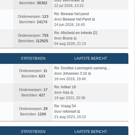
c
s
B
door
Wim Anker
j
e
Berichten:
38362
h
t
e
22 jul 2026, 13:22
k
r
t
e
k
l
i
Re: Bewaar het pand
b
i
Onderwerpen:
123
a
c
B
door
Bewaar het Pand
e
j
Berichten:
14174
a
h
e
24 jun 2026, 16:45
r
k
t
t
k
i
l
Re: Afscheid en intrede [2]
s
i
Onderwerpen:
755
B
c
a
door
Bruna
t
j
Berichten:
112925
e
h
a
04 aug 2026, 21:15
e
k
k
t
t
b
l
i
s
e
a
STATISTIEKEN
LAATSTE BERICHT
j
t
r
a
k
e
i
t
Re: Dordtse Leerregels sameng…
l
b
Onderwerpen:
11
c
B
s
door
Johannes 3:16
a
e
Berichten:
623
h
e
t
16 nov 2018, 19:46
a
r
t
k
e
t
i
Re: Artikel 18
i
b
Onderwerpen:
17
B
s
c
door
Arja
j
e
Berichten:
427
e
t
h
19 apr 2023, 20:36
k
r
k
e
t
l
i
Re: Vraag 54
i
b
Onderwerpen:
29
B
a
c
door
refomart
j
e
Berichten:
1200
e
a
h
21 aug 2023, 20:22
k
r
k
t
t
l
i
i
s
a
c
STATISTIEKEN
LAATSTE BERICHT
j
t