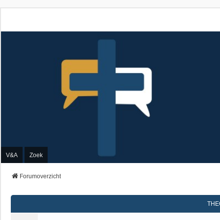
V&A
Zoek
Forumoverzicht
THE