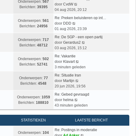
b
i
Onderwerpen:
567
B
s
door
CvdW
e
j
Berichten:
39395
e
t
04 aug 2026, 20:12
r
k
k
e
i
l
Re: Preken beluisteren op int…
i
b
Onderwerpen:
561
c
a
B
door
DDD
j
e
Berichten:
24956
h
a
e
01 aug 2026, 23:39
k
r
t
t
k
l
i
Re: De SGP - een open partij
s
i
Onderwerpen:
717
a
c
B
door
Gerardus2
t
j
Berichten:
48712
a
h
e
03 aug 2026, 15:12
e
k
t
t
k
b
l
Re: Vakantie
s
i
Onderwerpen:
502
e
a
B
door
Klavart
t
j
Berichten:
52741
r
a
e
3 minuten geleden
e
k
i
t
k
b
l
Re: Situatie Iran
c
s
i
Onderwerpen:
77
e
B
a
door
Martijn
h
t
j
Berichten:
4548
r
e
a
20 jun 2026, 19:56
t
e
k
i
k
t
b
l
Re: Gebed gevraagd
c
i
s
Onderwerpen:
1059
e
B
a
door
helma
h
j
t
Berichten:
188810
r
e
a
43 minuten geleden
t
k
e
i
k
t
l
b
c
i
s
a
e
STATISTIEKEN
LAATSTE BERICHT
h
j
t
a
r
t
k
e
t
i
Re: Postings in moderatie
l
b
Onderwerpen:
104
s
B
c
door
Ad Anker