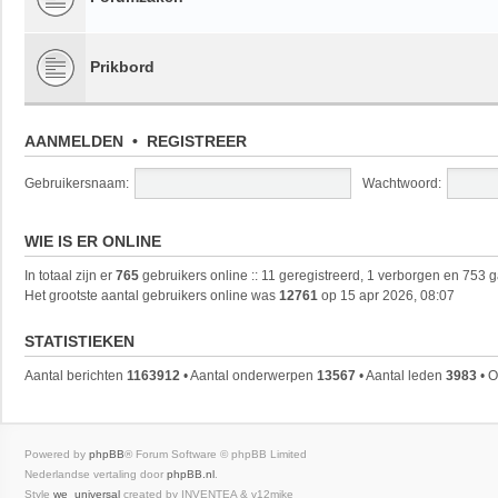
Prikbord
AANMELDEN
•
REGISTREER
Gebruikersnaam:
Wachtwoord:
WIE IS ER ONLINE
In totaal zijn er
765
gebruikers online :: 11 geregistreerd, 1 verborgen en 753 
Het grootste aantal gebruikers online was
12761
op 15 apr 2026, 08:07
STATISTIEKEN
Aantal berichten
1163912
• Aantal onderwerpen
13567
• Aantal leden
3983
• O
Powered by
phpBB
® Forum Software © phpBB Limited
Nederlandse vertaling door
phpBB.nl
.
Style
we_universal
created by INVENTEA & v12mike