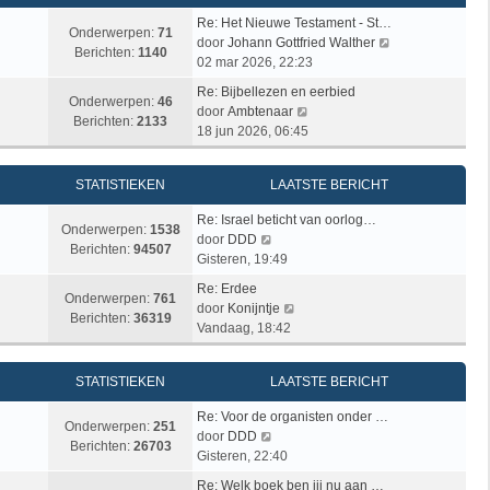
a
h
k
e
t
t
Re: Het Nieuwe Testament - St…
l
b
Onderwerpen:
71
s
B
door
Johann Gottfried Walther
a
e
Berichten:
1140
t
e
02 mar 2026, 22:23
a
r
e
k
t
i
Re: Bijbellezen en eerbied
b
i
Onderwerpen:
46
s
B
c
door
Ambtenaar
e
j
Berichten:
2133
t
e
h
18 jun 2026, 06:45
r
k
e
k
t
i
l
b
i
c
a
STATISTIEKEN
LAATSTE BERICHT
e
j
h
a
r
k
t
t
Re: Israel beticht van oorlog…
i
l
Onderwerpen:
1538
B
s
door
DDD
c
a
Berichten:
94507
e
t
Gisteren, 19:49
h
a
k
e
t
t
Re: Erdee
i
b
Onderwerpen:
761
B
s
door
Konijntje
j
e
Berichten:
36319
e
t
Vandaag, 18:42
k
r
k
e
l
i
i
b
a
c
STATISTIEKEN
LAATSTE BERICHT
j
e
a
h
k
r
t
t
Re: Voor de organisten onder …
l
i
Onderwerpen:
251
s
B
door
DDD
a
c
Berichten:
26703
t
e
Gisteren, 22:40
a
h
e
k
t
t
Re: Welk boek ben jij nu aan …