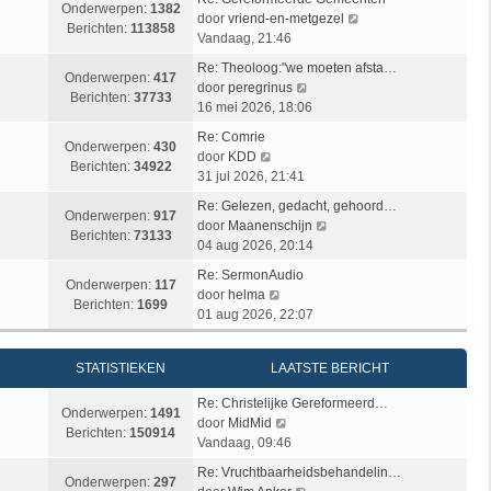
Onderwerpen:
1382
B
door
vriend-en-metgezel
Berichten:
113858
e
Vandaag, 21:46
k
Re: Theoloog:"we moeten afsta…
i
Onderwerpen:
417
B
door
peregrinus
j
Berichten:
37733
e
16 mei 2026, 18:06
k
k
l
Re: Comrie
i
Onderwerpen:
430
B
a
door
KDD
j
Berichten:
34922
e
a
31 jul 2026, 21:41
k
k
t
l
Re: Gelezen, gedacht, gehoord…
i
s
Onderwerpen:
917
a
B
door
Maanenschijn
j
t
Berichten:
73133
a
e
04 aug 2026, 20:14
k
e
t
k
l
b
Re: SermonAudio
s
i
Onderwerpen:
117
a
B
e
door
helma
t
j
Berichten:
1699
a
e
r
01 aug 2026, 22:07
e
k
t
k
i
b
l
s
i
c
e
a
STATISTIEKEN
LAATSTE BERICHT
t
j
h
r
a
e
k
t
i
t
Re: Christelijke Gereformeerd…
b
l
Onderwerpen:
1491
B
c
s
door
MidMid
e
a
Berichten:
150914
e
h
t
Vandaag, 09:46
r
a
k
t
e
i
t
Re: Vruchtbaarheidsbehandelin…
i
b
Onderwerpen:
297