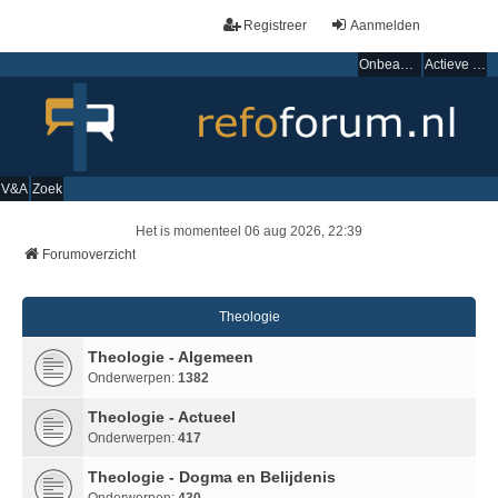
Registreer
Aanmelden
Onbeantwoorde onderwerpen
Actieve onderwerpen
V&A
Zoek
Het is momenteel 06 aug 2026, 22:39
Forumoverzicht
Theologie
Theologie - Algemeen
Onderwerpen:
1382
Theologie - Actueel
Onderwerpen:
417
Theologie - Dogma en Belijdenis
Onderwerpen:
430