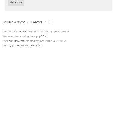
Forumoverzicht
Contact
Powered by
phpBB
® Forum Software © phpBB Limited
Nederlandse vertaling door
phpBB.nl
.
Style
we_universal
created by INVENTEA & v12mike
Privacy
|
Gebruikersvoorwaarden