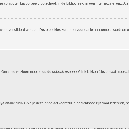
 computer, bijvoorbeeld op school, in de bibliotheek, in een internetcafé, enz. Al
, weer verwijderd worden. Deze cookies zorgen ervoor dat je aangemeld wordt en ge
. Om ze te wijzigen moet je op de
gebruikerspaneel
link klikken (deze staat meesta
jn online status
. Als je deze optie activeert zul je onzichtbaar zijn voor iedereen,