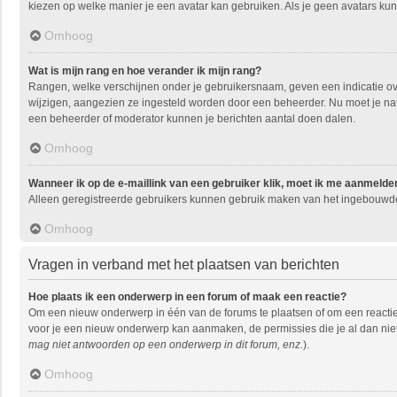
kiezen op welke manier je een avatar kan gebruiken. Als je geen avatars ku
Omhoog
Wat is mijn rang en hoe verander ik mijn rang?
Rangen, welke verschijnen onder je gebruikersnaam, geven een indicatie over
wijzigen, aangezien ze ingesteld worden door een beheerder. Nu moet je natu
een beheerder of moderator kunnen je berichten aantal doen dalen.
Omhoog
Wanneer ik op de e-maillink van een gebruiker klik, moet ik me aanmelde
Alleen geregistreerde gebruikers kunnen gebruik maken van het ingebouwde 
Omhoog
Vragen in verband met het plaatsen van berichten
Hoe plaats ik een onderwerp in een forum of maak een reactie?
Om een nieuw onderwerp in één van de forums te plaatsen of om een reactie
voor je een nieuw onderwerp kan aanmaken, de permissies die je al dan niet
mag niet antwoorden op een onderwerp in dit forum, enz.
).
Omhoog