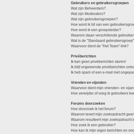
Gebruikers en gebruikersgroepen
Wat zijn Beheerders?
Wat zijn Moderators?
Wat zijn gebruikersgroepen?
Hoe word ik lid van een gebruikersgro
Hoe word ik een groepsleider?
Waarom staan verschillende gebruiker
Wat is de "Standaard gebruikersgroep
Waarvoor dient de "Het Team"-link?
Privéberichten
Ik kan geen privéberichten sturen!
Ik blijf ongewenste privéberichten ont
Ik heb spam of een e-mail met ongepa
Vrienden en vijanden
Waarvoor dient mijn vrienden- en vijan
Hoe verwijder of voeg ik gebruikers toe
Forums doorzoeken
Hoe doorzoek ik het forum?
Waarom levert mijn zoekopdracht geen
Waarom resulteert mijn zoekopdracht 
Hoe zoek ik een gebruiker?
Hoe kan ik mijn eigen berichten en o