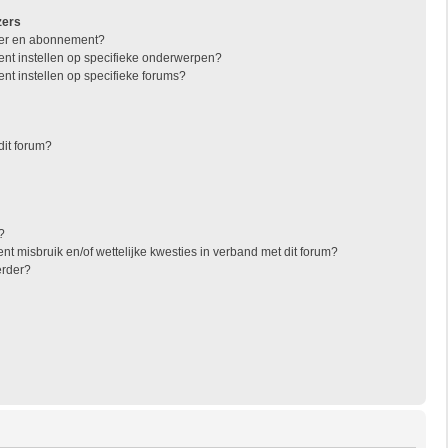
zers
jzer en abonnement?
nt instellen op specifieke onderwerpen?
nt instellen op specifieke forums?
dit forum?
?
t misbruik en/of wettelijke kwesties in verband met dit forum?
erder?