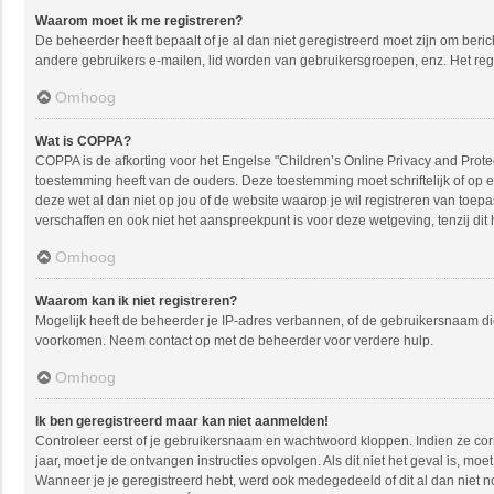
Waarom moet ik me registreren?
De beheerder heeft bepaalt of je al dan niet geregistreerd moet zijn om beric
andere gebruikers e-mailen, lid worden van gebruikersgroepen, enz. Het reg
Omhoog
Wat is COPPA?
COPPA is de afkorting voor het Engelse "Children’s Online Privacy and Protec
toestemming heeft van de ouders. Deze toestemming moet schriftelijk of op e
deze wet al dan niet op jou of de website waarop je wil registreren van toe
verschaffen en ook niet het aanspreekpunt is voor deze wetgeving, tenzij dit
Omhoog
Waarom kan ik niet registreren?
Mogelijk heeft de beheerder je IP-adres verbannen, of de gebruikersnaam die
voorkomen. Neem contact op met de beheerder voor verdere hulp.
Omhoog
Ik ben geregistreerd maar kan niet aanmelden!
Controleer eerst of je gebruikersnaam en wachtwoord kloppen. Indien ze corre
jaar, moet je de ontvangen instructies opvolgen. Als dit niet het geval is, 
Wanneer je je geregistreerd hebt, werd ook medegedeeld of dit al dan niet n