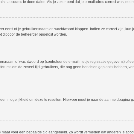
valse accounts te doen dalen. Als je zeker bent dat je e-mailadres correct was, ne
er eerst of je gebruikersnaam en wachtwoord kloppen. Indien ze correct zijn, kun j
et dit door de beheerder opgelost worden.
rsnaam of wachtwoord op (controleer de e-mail met je registratie gegevens) of een
dat forums om de zoveel tijd gebruikers, die nog geen berichten geplaatst hebben, 
el een mogelijkheid om deze te resetten. Hiervoor moet je naar de aanmeldpagina 
f je maar voor een bepaalde tijd aangemeld. Zo wordt vermeden dat anderen je acco