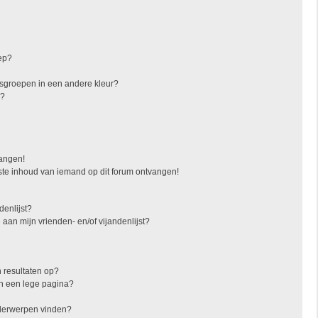
ep?
sgroepen in een andere kleur?
"?
vangen!
ste inhoud van iemand op dit forum ontvangen!
denlijst?
 aan mijn vrienden- en/of vijandenlijst?
 resultaten op?
in een lege pagina?
nderwerpen vinden?