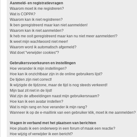
Aanmeld- en registratievragen
Waarom moet ik me registreren?
Wat is COPPA?
Waarom kan ik niet registreren?
Ik ben geregistreerd maar kan niet aanmelden!
Waarom kan ik niet aanmelden?
Ik heb me ooit geregistreerd maar kan nu niet meer aanmelden!?
Ik weet mijn wachtwoord niet meer!
Waarom word ik automatisch afgemeld?
Wat doet "verwijder cookies"?
Gebruikersvoorkeuren en instellingen
Hoe verander ik mijn instellingen?
Hoe kan ik onzichtbaar zijn in de online gebruikers lijst?
De tijden zijn niet correct!
Ik wijzigde de tijdzone, maar de tijd is nog steeds verkeerd!
Mijn taal zit niet in de lijst!
Wat zijn de afbeeldingen naast mijn gebruikersnaam?
Hoe kan ik een avatar instellen?
Wat is mijn rang en hoe verander ik mijn rang?
Wanneer ik op de e-maillink van een gebruiker klik, moet ik me aanmelden?
Vragen in verband met het plaatsen van berichten
Hoe plaats ik een onderwerp in een forum of maak een reactie?
Hoe wijzig of verwijder ik een bericht?