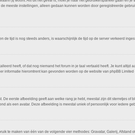
 waarin jij woont. Als dit het geval is, moet je naar het gebruikerspaneel gaan en 
 de meeste instellingen, alleen gedaan kunnen worden door geregistreerde gebruike
 en de tijd is nog steeds anders, is waarschijnlijk de tijd op de server verkeerd i
eerd heeft, of dat nog niemand het forum in je taal vertaald heeft. Je kunt altijd a
 Meer informatie hieromtrent kan gevonden worden op de website van phpBB Limited 
De eerste afbeelding geeft aan welke rang je hebt, meestal zijn dit sterretjes of bl
nd als een avatar. Deze afbeelding is meestal uniek of persoonlijk voor iedere geb
bruik te maken van één van de volgende vier methodes: Gravatar, Galerij, Afstand 