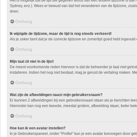
Het is mogelijk dat de tijd die gegeven wordt van een andere tijdzone is dan
Sydney, enz.). Wees er bewust van dat het veranderen van de tijdzone, zoals
doen.
Omhoog
Ik wijzigde de tijdzone, maar de tijd is nog steeds verkeerd!
Als je zeker bent dat je de correcte tijdzone en zomertijd goed hebt ingevuld
Omhoog
Mijn taal zit niet in de lijst!
De meest voorkomende reden hiervoor is dat de beheerder je taal niet geïnstall
installeren. Indien het nog niet bestaat, mag je gerust de vertaling maken.
Omhoog
Wat zijn de afbeeldingen naast mijn gebruikersnaam?
Er kunnen 2 afbeeldingen bij een gebruikersnaam staan als je berichten leest. 
Hieronder kan nog een tweede, meestal grotere, afbeelding staan, beter beke
Omhoog
Hoe kan ik een avatar instellen?
In je Gebruikerspaneel, onder “Profiel” kun je een avatar toevoegen door ge