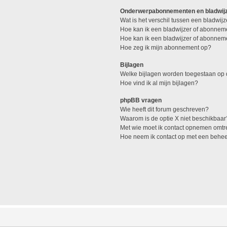
Onderwerpabonnementen en bladwij
Wat is het verschil tussen een bladwi
Hoe kan ik een bladwijzer of abonneme
Hoe kan ik een bladwijzer of abonneme
Hoe zeg ik mijn abonnement op?
Bijlagen
Welke bijlagen worden toegestaan op 
Hoe vind ik al mijn bijlagen?
phpBB vragen
Wie heeft dit forum geschreven?
Waarom is de optie X niet beschikbaar
Met wie moet ik contact opnemen omtren
Hoe neem ik contact op met een behe