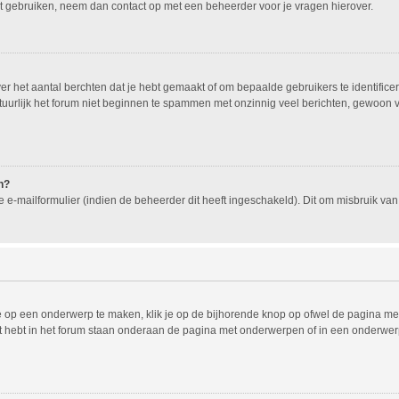
nt gebruiken, neem dan contact op met een beheerder voor je vragen hierover.
 het aantal berchten dat je hebt gemaakt of om bepaalde gebruikers te identificer
urlijk het forum niet beginnen te spammen met onzinnig veel berichten, gewoon voo
n?
e-mailformulier (indien de beheerder dit heeft ingeschakeld). Dit om misbruik v
 op een onderwerp te maken, klik je op de bijhorende knop op ofwel de pagina met
 hebt in het forum staan onderaan de pagina met onderwerpen of in een onderwerp