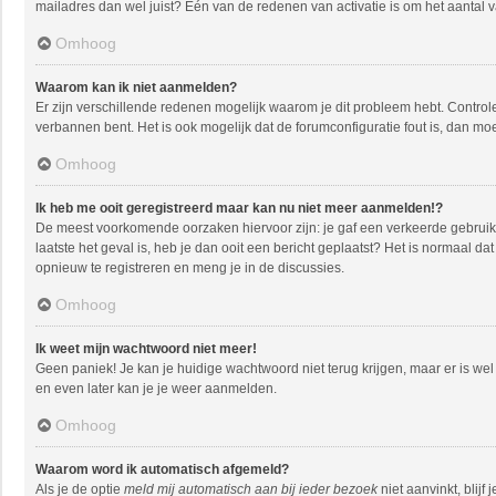
mailadres dan wel juist? Één van de redenen van activatie is om het aantal 
Omhoog
Waarom kan ik niet aanmelden?
Er zijn verschillende redenen mogelijk waarom je dit probleem hebt. Controle
verbannen bent. Het is ook mogelijk dat de forumconfiguratie fout is, dan mo
Omhoog
Ik heb me ooit geregistreerd maar kan nu niet meer aanmelden!?
De meest voorkomende oorzaken hiervoor zijn: je gaf een verkeerde gebruike
laatste het geval is, heb je dan ooit een bericht geplaatst? Het is normaal 
opnieuw te registreren en meng je in de discussies.
Omhoog
Ik weet mijn wachtwoord niet meer!
Geen paniek! Je kan je huidige wachtwoord niet terug krijgen, maar er is w
en even later kan je je weer aanmelden.
Omhoog
Waarom word ik automatisch afgemeld?
Als je de optie
meld mij automatisch aan bij ieder bezoek
niet aanvinkt, blij