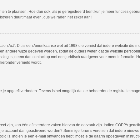
hten te plaatsen. Hoe dan ook, als je geregistreerd bent kun je meer functies gebr
istreren duurt maar even, dus we raden het zeker aan!
tion Act". Dit is een Amerikaanse wet uit 1998 die vereist dat iedere website die 
en andere wijze gegeven worden, zodat de ouders weten dat de website persoonlijk
passing is, neem dan contact op met een juridisch raadgever voor meer informatie.
 hieronder vermeld wordt.
 je opgeeft verboden. Tevens is het mogelijk dat de beheerder de registratie mogel
ct zijn, kan één of meerdere zaken hiervan de oorzaak zijn. Indien COPPA geactivee
moet je account dan geactiveerd worden? Sommige forums vereisen dat iedere nieuwe 
odig is. Indien je een e-mail ontvangen hebt, moet je de daarin opgegeven instruct