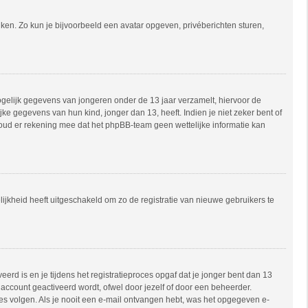
uiken. Zo kun je bijvoorbeeld een avatar opgeven, privéberichten sturen,
mogelijk gegevens van jongeren onder de 13 jaar verzamelt, hiervoor de
e gegevens van hun kind, jonger dan 13, heeft. Indien je niet zeker bent of
 Houd er rekening mee dat het phpBB-team geen wettelijke informatie kan
ijkheid heeft uitgeschakeld om zo de registratie van nieuwe gebruikers te
rd is en je tijdens het registratieproces opgaf dat je jonger bent dan 13
account geactiveerd wordt, ofwel door jezelf of door een beheerder.
ies volgen. Als je nooit een e-mail ontvangen hebt, was het opgegeven e-