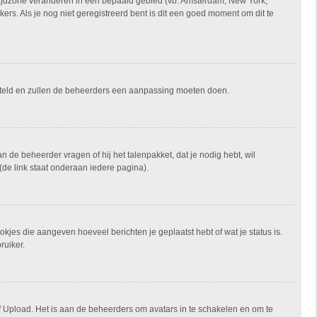
je tijdzone veranderen in een bepaald gebied (vb: Amsterdam, New York,
rs. Als je nog niet geregistreerd bent is dit een goed moment om dit te
ngesteld en zullen de beheerders een aanpassing moeten doen.
an de beheerder vragen of hij het talenpakket, dat je nodig hebt, wil
(de link staat onderaan iedere pagina).
okjes die aangeven hoeveel berichten je geplaatst hebt of wat je status is.
ruiker.
of Upload. Het is aan de beheerders om avatars in te schakelen en om te