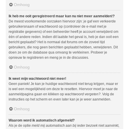
Omhoog
Ik heb me ooit geregistreerd maar kan nu niet meer aanmelden!?
De meest voorkomende oorzaken hiervoor zijn: je gaf een verkeerde
gebruikersnaam of wachtwoord op (controleer de e-mail met je
registratie gegevens) of een beheerder heeft je account verwijderd om
één of andere reden. Indien dit laatste het geval is, heb je dan ooit een
bericht geplaatst? Het is normaal dat forums om de zoveel tijd
gebruikers, die nog geen berichten geplaatst hebben, verwijderen. Dit
doen ze om de database qua omvang te verkleinen. Probeer je
opnieuw te registreren en meng je in de discussies.
Omhoog
Ik weet mijn wachtwoord niet meer!
Geen paniek! Je kan je huidige wachtwoord niet terug krijgen, maar er
is wel een mogelijkheid om deze te resetten. Hiervoor moet je naar de
aanmeldpagina gaan en klikken op
wachtwoord vergeten?
. Volg de
instructies op het scherm en even later kan je je weer aanmelden.
Omhoog
Waarom word ik automatisch afgemeld?
Als je de optie
meld mij automatisch aan bij ieder bezoek
niet aanvinkt,