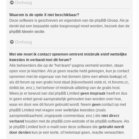
Omhoog
Waarom is de optie X niet beschikbaar?
Deze software is geschreven en eigendom van de phpBB-Groep. Als je
denkt dat een bepaalde optie toegevoegd moet worden, bezoek dan de
phpBB Ideeën sectie
.
Omhoog
Met wie moet ik contact opnemen omtrent misbruik en/of wettelijke
kwesties in verband met dit forum?
Alle beheerders die op de "het team"-pagina vermeld worden, staan
open voor je klachten. Als je geen reactie hebt gekregen, kun je contact
opnemen met de eigenaar van het domein (dmv een
whois lookup
) of,
als dit forum op een gratis host staat (bijvoorbeeld xsbb.nl, nl.forums.cc,
dotbb.be, enz.), het beheer of misbruik-afdeling van de gratis host.
Wees je er bewust van dat phpBB Limited
geen inspraak
heeft en dus
in geen enkel geval aansprakelijk gehouden kan worden over hoe,
waar en door wie dit forum gebruikt wordt. Neem
geen
contact op met
phpBB Limited met vragen over wettelijke kwesties (zoals
aanspreekbaarheid, ongepaste commentaar, enz.) die
niet direct
verband
houden met de phpBB.com-website of de phpBB-software. Als
je phpBB Limited toch e-mailt over deze software die
gebruikt wordt
door derden
kun je een korte, of helemaal geen, reactie verwachten.