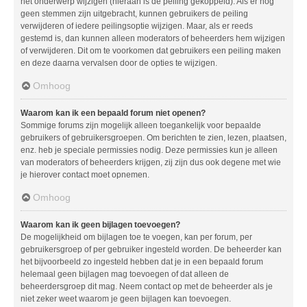
het onderwerp wijzigen (hieraan is de peiling gekoppeld). Als er nog
geen stemmen zijn uitgebracht, kunnen gebruikers de peiling
verwijderen of iedere peilingsoptie wijzigen. Maar, als er reeds
gestemd is, dan kunnen alleen moderators of beheerders hem wijzigen
of verwijderen. Dit om te voorkomen dat gebruikers een peiling maken
en deze daarna vervalsen door de opties te wijzigen.
Omhoog
Waarom kan ik een bepaald forum niet openen?
Sommige forums zijn mogelijk alleen toegankelijk voor bepaalde
gebruikers of gebruikersgroepen. Om berichten te zien, lezen, plaatsen,
enz. heb je speciale permissies nodig. Deze permissies kun je alleen
van moderators of beheerders krijgen, zij zijn dus ook degene met wie
je hierover contact moet opnemen.
Omhoog
Waarom kan ik geen bijlagen toevoegen?
De mogelijkheid om bijlagen toe te voegen, kan per forum, per
gebruikersgroep of per gebruiker ingesteld worden. De beheerder kan
het bijvoorbeeld zo ingesteld hebben dat je in een bepaald forum
helemaal geen bijlagen mag toevoegen of dat alleen de
beheerdersgroep dit mag. Neem contact op met de beheerder als je
niet zeker weet waarom je geen bijlagen kan toevoegen.