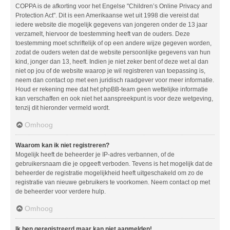
COPPA is de afkorting voor het Engelse "Children’s Online Privacy and
Protection Act". Dit is een Amerikaanse wet uit 1998 die vereist dat
iedere website die mogelijk gegevens van jongeren onder de 13 jaar
verzamelt, hiervoor de toestemming heeft van de ouders. Deze
toestemming moet schriftelijk of op een andere wijze gegeven worden,
zodat de ouders weten dat de website persoonlijke gegevens van hun
kind, jonger dan 13, heeft. Indien je niet zeker bent of deze wet al dan
niet op jou of de website waarop je wil registreren van toepassing is,
neem dan contact op met een juridisch raadgever voor meer informatie.
Houd er rekening mee dat het phpBB-team geen wettelijke informatie
kan verschaffen en ook niet het aanspreekpunt is voor deze wetgeving,
tenzij dit hieronder vermeld wordt.
Omhoog
Waarom kan ik niet registreren?
Mogelijk heeft de beheerder je IP-adres verbannen, of de
gebruikersnaam die je opgeeft verboden. Tevens is het mogelijk dat de
beheerder de registratie mogelijkheid heeft uitgeschakeld om zo de
registratie van nieuwe gebruikers te voorkomen. Neem contact op met
de beheerder voor verdere hulp.
Omhoog
Ik ben geregistreerd maar kan niet aanmelden!