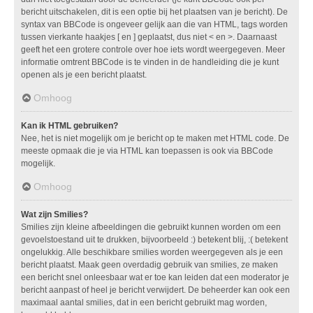
bericht uitschakelen, dit is een optie bij het plaatsen van je bericht). De
syntax van BBCode is ongeveer gelijk aan die van HTML, tags worden
tussen vierkante haakjes [ en ] geplaatst, dus niet < en >. Daarnaast
geeft het een grotere controle over hoe iets wordt weergegeven. Meer
informatie omtrent BBCode is te vinden in de handleiding die je kunt
openen als je een bericht plaatst.
Omhoog
Kan ik HTML gebruiken?
Nee, het is niet mogelijk om je bericht op te maken met HTML code. De
meeste opmaak die je via HTML kan toepassen is ook via BBCode
mogelijk.
Omhoog
Wat zijn Smilies?
Smilies zijn kleine afbeeldingen die gebruikt kunnen worden om een
gevoelstoestand uit te drukken, bijvoorbeeld :) betekent blij, :( betekent
ongelukkig. Alle beschikbare smilies worden weergegeven als je een
bericht plaatst. Maak geen overdadig gebruik van smilies, ze maken
een bericht snel onleesbaar wat er toe kan leiden dat een moderator je
bericht aanpast of heel je bericht verwijdert. De beheerder kan ook een
maximaal aantal smilies, dat in een bericht gebruikt mag worden,