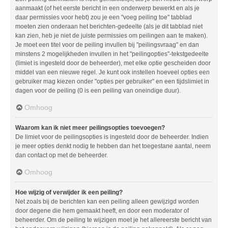
aanmaakt (of het eerste bericht in een onderwerp bewerkt en als je
daar permissies voor hebt) zou je een "voeg peiling toe" tabblad
moeten zien onderaan het berichten-gedeelte (als je dit tabblad niet
kan zien, heb je niet de juiste permissies om peilingen aan te maken).
Je moet een titel voor de peiling invullen bij "peilingsvraag" en dan
minstens 2 mogelijkheden invullen in het "peilingopties"-tekstgedeelte
(limiet is ingesteld door de beheerder), met elke optie gescheiden door
middel van een nieuwe regel. Je kunt ook instellen hoeveel opties een
gebruiker mag kiezen onder "opties per gebruiker" en een tijdslimiet in
dagen voor de peiling (0 is een peiling van oneindige duur).
Omhoog
Waarom kan ik niet meer peilingsopties toevoegen?
De limiet voor de peilingsopties is ingesteld door de beheerder. Indien
je meer opties denkt nodig te hebben dan het toegestane aantal, neem
dan contact op met de beheerder.
Omhoog
Hoe wijzig of verwijder ik een peiling?
Net zoals bij de berichten kan een peiling alleen gewijzigd worden
door degene die hem gemaakt heeft, en door een moderator of
beheerder. Om de peiling te wijzigen moet je het allereerste bericht van