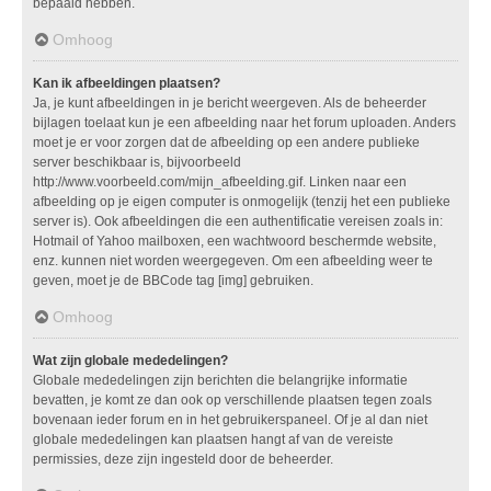
bepaald hebben.
Omhoog
Kan ik afbeeldingen plaatsen?
Ja, je kunt afbeeldingen in je bericht weergeven. Als de beheerder
bijlagen toelaat kun je een afbeelding naar het forum uploaden. Anders
moet je er voor zorgen dat de afbeelding op een andere publieke
server beschikbaar is, bijvoorbeeld
http://www.voorbeeld.com/mijn_afbeelding.gif. Linken naar een
afbeelding op je eigen computer is onmogelijk (tenzij het een publieke
server is). Ook afbeeldingen die een authentificatie vereisen zoals in:
Hotmail of Yahoo mailboxen, een wachtwoord beschermde website,
enz. kunnen niet worden weergegeven. Om een afbeelding weer te
geven, moet je de BBCode tag [img] gebruiken.
Omhoog
Wat zijn globale mededelingen?
Globale mededelingen zijn berichten die belangrijke informatie
bevatten, je komt ze dan ook op verschillende plaatsen tegen zoals
bovenaan ieder forum en in het gebruikerspaneel. Of je al dan niet
globale mededelingen kan plaatsen hangt af van de vereiste
permissies, deze zijn ingesteld door de beheerder.