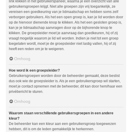
link klikken in het gebruikerspaneel, waarna je een overzicht van alle
gebruikersgroepen krijgt. Niet alle groepen zijn vrij toegankelijk, ze
vereisen een goedkeuring van je lidmaatschap en hebben soms zelf
verborgen gebruikers. Als het een open groep is, kan je lid worden door
op de hiervoor dienende knop te klikken. Als het een gesloten groep is,
kan je je lidmaatschap aanvragen door op de bijhorende knop te
klikken. De groepsleider moet je aanvraag dan goedkeuren, hij of zij
vraagt mogelijk waarom je lid wil worden. Indien je niet tot een groep
toegelaten wordt, moet je de groepsleider niet lastig vallen, hij of zij
heeft een reden om je te weigeren.
Omhoog
Hoe word ik een groepsleider?
Gebruikersgroepen worden door de beheerder gemaakt, deze beslist
dus ook wie de groepsleider is. Als je een gebruikersgroep wil starten,
moet je contact opnemen met de beheerder, dit kan door hem/haar een
privébericht te sturen.
Omhoog
Waarom staan verschillende gebruikersgroepen in een andere
kleur?
De beheerder kan een kleur aan een gebruikersgroep toegewezen
hebben, dit is om de leden gemakkelijk te herkennen.