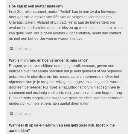
Hoe kan ik een avatar instellen?
In je Gebruikerspaneel, onder “Profiel” kun je een avatar toevoegen
door gebruik te maken van één van de volgende vier methodes:
Gravatar, Galerij, Afstand of Upload. Het is aan de beheerders om
avatars in te schakelen en om te kiezen op welke manier je een avatar
kan gebruiken. Als je geen avatars kunt gebruiken, neem dan contact
op met een beheerder voor je vragen hierover.
Omhoog
Wat is mijn rang en hoe verander ik mijn rang?
Rangen, welke verschijnen onder je gebruikersnaam, geven een
indicatie over het aantal berchten dat je hebt gemaakt of om bepaalde
gebruikers te identificeren, bijv. moderators en beheerders. Over het
algemeen kun je je rang niet wijzigen, aangezien ze ingesteld worden
door een beheerder. Nu moet je natuurlijk het forum niet beginnen te
spammen met onzinnig veel berichten, gewoon voor een hogere rang.
Dit heeft zelfs mogelijk het tegenovergestelde effect, een beheerder of
moderator kunnen je berichten aantal doen dalen.
Omhoog
Wanneer ik op de e-maillink van een gebruiker klik, moet ik me
aanmelden?