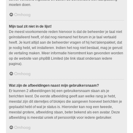
moeten doen.
Omhoog
Mijn taal zit niet in de lijst!
De meest voorkomende reden hiervoor is dat de beheerder je taal niet
geïnstalleerd heeft, of dat nog niemand het forum in je taal vertaald
heeft. Je kunt altijd aan de beheerder vragen of hij het talenpakket, dat
je nodig hebt, wil installeren. Indien het nog niet bestaat, mag je gerust
de vertaling maken. Meer informatie hieromtrent kan gevonden worden
op de website van phpBB Limited (de link staat onderaan iedere
pagina).
Omhoog
Wat zijn de afbeeldingen naast mijn gebruikersnaam?
Er kunnen 2 afbeeldingen bij een gebruikersnaam staan als je
berichten leest. De eerste afbeelding geeft aan welke rang je hebt,
meestal zijn dit sterretjes of blokjes die aangeven hoeveel berichten je
geplaatst hebt of wat je status is. Hieronder kan nog een tweede,
meestal grotere, afbeelding staan, beter bekend als een avatar. Deze
afbeelding is meestal uniek of persoonlijk voor iedere gebruiker.
Omhoog