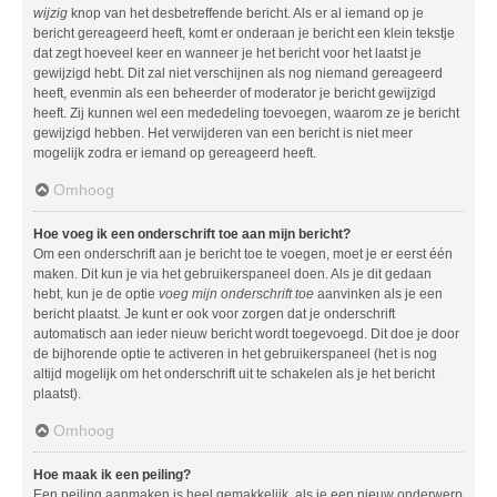
wijzig
knop van het desbetreffende bericht. Als er al iemand op je
bericht gereageerd heeft, komt er onderaan je bericht een klein tekstje
dat zegt hoeveel keer en wanneer je het bericht voor het laatst je
gewijzigd hebt. Dit zal niet verschijnen als nog niemand gereageerd
heeft, evenmin als een beheerder of moderator je bericht gewijzigd
heeft. Zij kunnen wel een mededeling toevoegen, waarom ze je bericht
gewijzigd hebben. Het verwijderen van een bericht is niet meer
mogelijk zodra er iemand op gereageerd heeft.
Omhoog
Hoe voeg ik een onderschrift toe aan mijn bericht?
Om een onderschrift aan je bericht toe te voegen, moet je er eerst één
maken. Dit kun je via het gebruikerspaneel doen. Als je dit gedaan
hebt, kun je de optie
voeg mijn onderschrift toe
aanvinken als je een
bericht plaatst. Je kunt er ook voor zorgen dat je onderschrift
automatisch aan ieder nieuw bericht wordt toegevoegd. Dit doe je door
de bijhorende optie te activeren in het gebruikerspaneel (het is nog
altijd mogelijk om het onderschrift uit te schakelen als je het bericht
plaatst).
Omhoog
Hoe maak ik een peiling?
Een peiling aanmaken is heel gemakkelijk, als je een nieuw onderwerp