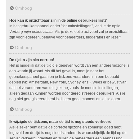
Omhoog
Hoe kan ik onzichtbaar zijn in de online gebruikers lijst?
In het gebruikerspaneel onder "foruminstellingen", vind je de optie
Verberg mijn online status
. Als je deze optie activeert zul je onzichtbaar
zijn voor iedereen, behalve voor beheerders, moderators en jezelf.
Omhoog
De tijden zijn niet correct!
Het is mogelijk dat de tijd die gegeven wordt van een andere tijdzone is
dan waarin jij woont. Als dit het geval is, moet je naar het
gebruikerspaneel gaan en je tijdzone veranderen in een bepaald
gebied (vb: Amsterdam, New York, Sydney, enz.). Wees er bewust van
dat het veranderen van de tijdzone, zoals de meeste instellingen,
alleen gedaan kunnen worden door geregistreerde gebruikers. Als je
nog niet geregistreerd bent is dit een goed moment om dit te doen.
Omhoog
Ik wijzigde de tijdzone, maar de tijd is nog steeds verkeerd!
Als je zeker bent dat je de correcte tijdzone en zomertijd goed hebt
ingevuld en de tijd is nog steeds anders, is waarschijnlijk de tijd op de
server verkeerd ingesteld en zullen de beheerders een aanpassing