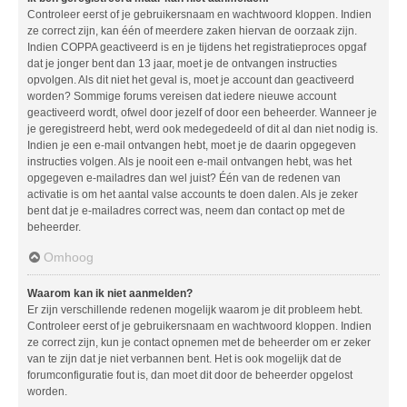
Controleer eerst of je gebruikersnaam en wachtwoord kloppen. Indien
ze correct zijn, kan één of meerdere zaken hiervan de oorzaak zijn.
Indien COPPA geactiveerd is en je tijdens het registratieproces opgaf
dat je jonger bent dan 13 jaar, moet je de ontvangen instructies
opvolgen. Als dit niet het geval is, moet je account dan geactiveerd
worden? Sommige forums vereisen dat iedere nieuwe account
geactiveerd wordt, ofwel door jezelf of door een beheerder. Wanneer je
je geregistreerd hebt, werd ook medegedeeld of dit al dan niet nodig is.
Indien je een e-mail ontvangen hebt, moet je de daarin opgegeven
instructies volgen. Als je nooit een e-mail ontvangen hebt, was het
opgegeven e-mailadres dan wel juist? Één van de redenen van
activatie is om het aantal valse accounts te doen dalen. Als je zeker
bent dat je e-mailadres correct was, neem dan contact op met de
beheerder.
Omhoog
Waarom kan ik niet aanmelden?
Er zijn verschillende redenen mogelijk waarom je dit probleem hebt.
Controleer eerst of je gebruikersnaam en wachtwoord kloppen. Indien
ze correct zijn, kun je contact opnemen met de beheerder om er zeker
van te zijn dat je niet verbannen bent. Het is ook mogelijk dat de
forumconfiguratie fout is, dan moet dit door de beheerder opgelost
worden.