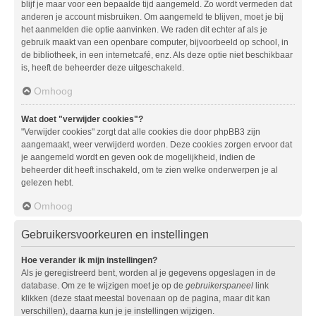
blijf je maar voor een bepaalde tijd aangemeld. Zo wordt vermeden dat
anderen je account misbruiken. Om aangemeld te blijven, moet je bij
het aanmelden die optie aanvinken. We raden dit echter af als je
gebruik maakt van een openbare computer, bijvoorbeeld op school, in
de bibliotheek, in een internetcafé, enz. Als deze optie niet beschikbaar
is, heeft de beheerder deze uitgeschakeld.
Omhoog
Wat doet "verwijder cookies"?
"Verwijder cookies" zorgt dat alle cookies die door phpBB3 zijn
aangemaakt, weer verwijderd worden. Deze cookies zorgen ervoor dat
je aangemeld wordt en geven ook de mogelijkheid, indien de
beheerder dit heeft inschakeld, om te zien welke onderwerpen je al
gelezen hebt.
Omhoog
Gebruikersvoorkeuren en instellingen
Hoe verander ik mijn instellingen?
Als je geregistreerd bent, worden al je gegevens opgeslagen in de
database. Om ze te wijzigen moet je op de
gebruikerspaneel
link
klikken (deze staat meestal bovenaan op de pagina, maar dit kan
verschillen), daarna kun je je instellingen wijzigen.