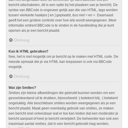
bericht uitschakelen, dit is een optie bij het plaatsen van je bericht). De
syntax van BBCode is ongeveer gelijk aan die van HTML, tags worden
tussen vierkante haakjes [ en ] geplaatst, dus niet < en >. Daarnaast
geeft het een grotere controle over hoe iets wordt weergegeven. Meer
informatie omtrent BBCode is te vinden in de handleiding die je kunt
openen als je een bericht plaatst.
Omhoog
Kan ik HTML gebruiken?
Nee, het is niet mogelijk om je bericht op te maken met HTML code. De
meeste opmaak die je via HTML kan toepassen is ook via BBCode
mogelijk.
Omhoog
Wat zijn Smilies?
Smilies zijn kleine afbeeldingen die gebruikt kunnen worden om een
gevoelstoestand uit te drukken, bijvoorbeeld :) betekent blij, :( betekent
ongelukkig. Alle beschikbare smilies worden weergegeven als je een
bericht plaatst. Maak geen overdadig gebruik van smilies, ze maken
een bericht snel onleesbaar wat er toe kan leiden dat een moderator je
bericht aanpast of heel je bericht verwijdert. De beheerder kan ook een
maximaal aantal smilies, dat in een bericht gebruikt mag worden,