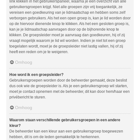
link klikken in het gebruikerspaneel, waarna je een overzicht van alle
gebruikersgroepen krijgt. Niet alle groepen zijn vrij toegankelijk, ze
vereisen een goedkeuring van je lidmaatschap en hebben soms zelf
verborgen gebruikers. Als het een open groep is, kan je lid worden door
op de hiervoor dienende knop te klikken. Als het een gesloten groep is,
kan je je lidmaatschap aanvragen door op de bijhorende knop te
klikken. De groepsleider moet je aanvraag dan goedkeuren, hij of zij
vraagt mogelijk waarom je lid wil worden. Indien je niet tot een groep
toegelaten wordt, moet je de groepsleider niet lastig vallen, hij of zij
heeft een reden om je te weigeren.
Omhoog
Hoe word ik een groepsleider?
Gebruikersgroepen worden door de beheerder gemaakt, deze beslist
dus ook wie de groepsleider is. Als je een gebruikersgroep wil starten,
moet je contact opnemen met de beheerder, dit kan door hem/haar een
privébericht te sturen.
Omhoog
Waarom staan verschillende gebruikersgroepen in een andere
kleur?
De beheerder kan een kleur aan een gebruikersgroep toegewezen
hebben, dit is om de leden gemakkelijk te herkennen.