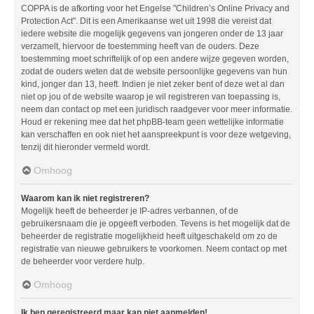
COPPA is de afkorting voor het Engelse "Children’s Online Privacy and
Protection Act". Dit is een Amerikaanse wet uit 1998 die vereist dat
iedere website die mogelijk gegevens van jongeren onder de 13 jaar
verzamelt, hiervoor de toestemming heeft van de ouders. Deze
toestemming moet schriftelijk of op een andere wijze gegeven worden,
zodat de ouders weten dat de website persoonlijke gegevens van hun
kind, jonger dan 13, heeft. Indien je niet zeker bent of deze wet al dan
niet op jou of de website waarop je wil registreren van toepassing is,
neem dan contact op met een juridisch raadgever voor meer informatie.
Houd er rekening mee dat het phpBB-team geen wettelijke informatie
kan verschaffen en ook niet het aanspreekpunt is voor deze wetgeving,
tenzij dit hieronder vermeld wordt.
Omhoog
Waarom kan ik niet registreren?
Mogelijk heeft de beheerder je IP-adres verbannen, of de
gebruikersnaam die je opgeeft verboden. Tevens is het mogelijk dat de
beheerder de registratie mogelijkheid heeft uitgeschakeld om zo de
registratie van nieuwe gebruikers te voorkomen. Neem contact op met
de beheerder voor verdere hulp.
Omhoog
Ik ben geregistreerd maar kan niet aanmelden!