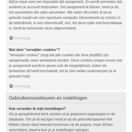
blijf je maar voor een bepaalde tijd aangemeld. Zo wordt vermeden dat
anderen je account misbruiken. Om aangemeld te blijven, moet je bij
het aanmelden die optie aanvinken. We raden dit echter af als je
gebruik maakt van een openbare computer, bijvoorbeeld op school, in
de bibliotheek, in een internetcafé, enz. Als deze optie niet beschikbaar
is, heeft de beheerder deze uitgeschakeld.
Omhoog
Wat doet "verwijder cookies"?
"Verwijder cookies" zorgt dat alle cookies die door phpBB3 zijn
aangemaakt, weer verwijderd worden. Deze cookies zorgen ervoor dat
je aangemeld wordt en geven ook de mogelijkheid, indien de
beheerder dit heeft inschakeld, om te zien welke onderwerpen je al
gelezen hebt.
Omhoog
Gebruikersvoorkeuren en instellingen
Hoe verander ik mijn instellingen?
Als je geregistreerd bent, worden al je gegevens opgeslagen in de
database. Om ze te wijzigen moet je op de
gebruikerspaneel
link
klikken (deze staat meestal bovenaan op de pagina, maar dit kan
verschillen), daarna kun je je instellingen wijzigen.