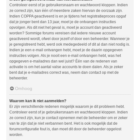
Controleer eerst of je gebruikersnaam en wachtwoord kloppen. Indien
ze correct zijn, kan één of meerdere zaken hiervan de oorzaak zijn.
Indien COPPA geactiveerd is en je tijdens het registratieproces opgaf
dat je jonger bent dan 13 jaar, moet je de ontvangen instructies
opvolgen. Als dit niet het geval is, moet je account dan geactiveerd
worden? Sommige forums vereisen dat iedere nieuwe account
geactiveerd wordt, ofwel door jezelf of door een beheerder. Wanneer je
je geregistreerd hebt, werd ook medegedeeld of dit al dan niet nodig is.
Indien je een e-mail ontvangen hebt, moet je de daarin opgegeven
instructies volgen. Als je nooit een e-mail ontvangen hebt, was het
opgegeven e-mailadres dan wel juist? Één van de redenen van
activatie is om het aantal valse accounts te doen dalen. Als je zeker
bent dat je e-mailadres correct was, neem dan contact op met de
beheerder.
Omhoog
Waarom kan ik niet aanmelden?
Er zijn verschillende redenen mogelijk waarom je dit probleem hebt.
Controleer eerst of je gebruikersnaam en wachtwoord kloppen. Indien
ze correct zijn, kun je contact opnemen met de beheerder om er zeker
van te zijn dat je niet verbannen bent. Het is ook mogelijk dat de
forumconfiguratie fout is, dan moet dit door de beheerder opgelost
worden.