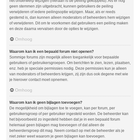
het onderwerp wijzigen (hieraan is de peiling gekoppeld). Als er nog
geen stemmen zijn uitgebracht, kunnen gebruikers de peiling
verwijderen of iedere peilingsoptie wijzigen. Maar, als er reeds
gestemd is, dan kunnen alleen moderators of beheerders hem wijzigen
of verwijderen. Dit om te voorkomen dat gebruikers een peiling maken
en deze daarna vervalsen door de opties te wijzigen.
Omhoog
Waarom kan ik een bepaald forum niet openen?
Sommige forums zijn mogelijk alleen toegankelijk voor bepaalde
gebruikers of gebruikersgroepen. Om berichten te zien, lezen, plaatsen,
enz. heb je speciale permissies nodig. Deze permissies kun je alleen
van moderators of beheerders krijgen, zij zijn dus ook degene met wie
je hierover contact moet opnemen.
Omhoog
Waarom kan ik geen bijlagen toevoegen?
De mogelijkheid om bijlagen toe te voegen, kan per forum, per
gebruikersgroep of per gebruiker ingesteld worden. De beheerder kan
het bijvoorbeeld zo ingesteld hebben dat je in een bepaald forum
helemaal geen bijlagen mag toevoegen of dat alleen de
beheerdersgroep dit mag. Neem contact op met de beheerder als je
niet zeker weet waarom je geen bijlagen kan toevoegen.