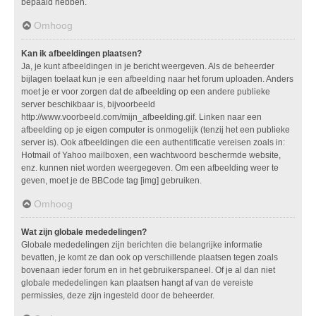
bepaald hebben.
Omhoog
Kan ik afbeeldingen plaatsen?
Ja, je kunt afbeeldingen in je bericht weergeven. Als de beheerder
bijlagen toelaat kun je een afbeelding naar het forum uploaden. Anders
moet je er voor zorgen dat de afbeelding op een andere publieke
server beschikbaar is, bijvoorbeeld
http://www.voorbeeld.com/mijn_afbeelding.gif. Linken naar een
afbeelding op je eigen computer is onmogelijk (tenzij het een publieke
server is). Ook afbeeldingen die een authentificatie vereisen zoals in:
Hotmail of Yahoo mailboxen, een wachtwoord beschermde website,
enz. kunnen niet worden weergegeven. Om een afbeelding weer te
geven, moet je de BBCode tag [img] gebruiken.
Omhoog
Wat zijn globale mededelingen?
Globale mededelingen zijn berichten die belangrijke informatie
bevatten, je komt ze dan ook op verschillende plaatsen tegen zoals
bovenaan ieder forum en in het gebruikerspaneel. Of je al dan niet
globale mededelingen kan plaatsen hangt af van de vereiste
permissies, deze zijn ingesteld door de beheerder.