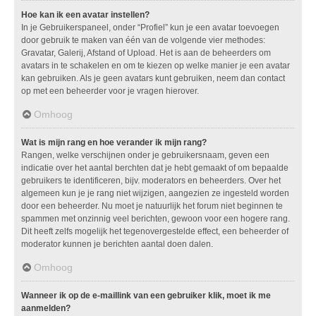
Hoe kan ik een avatar instellen?
In je Gebruikerspaneel, onder “Profiel” kun je een avatar toevoegen
door gebruik te maken van één van de volgende vier methodes:
Gravatar, Galerij, Afstand of Upload. Het is aan de beheerders om
avatars in te schakelen en om te kiezen op welke manier je een avatar
kan gebruiken. Als je geen avatars kunt gebruiken, neem dan contact
op met een beheerder voor je vragen hierover.
Omhoog
Wat is mijn rang en hoe verander ik mijn rang?
Rangen, welke verschijnen onder je gebruikersnaam, geven een
indicatie over het aantal berchten dat je hebt gemaakt of om bepaalde
gebruikers te identificeren, bijv. moderators en beheerders. Over het
algemeen kun je je rang niet wijzigen, aangezien ze ingesteld worden
door een beheerder. Nu moet je natuurlijk het forum niet beginnen te
spammen met onzinnig veel berichten, gewoon voor een hogere rang.
Dit heeft zelfs mogelijk het tegenovergestelde effect, een beheerder of
moderator kunnen je berichten aantal doen dalen.
Omhoog
Wanneer ik op de e-maillink van een gebruiker klik, moet ik me
aanmelden?