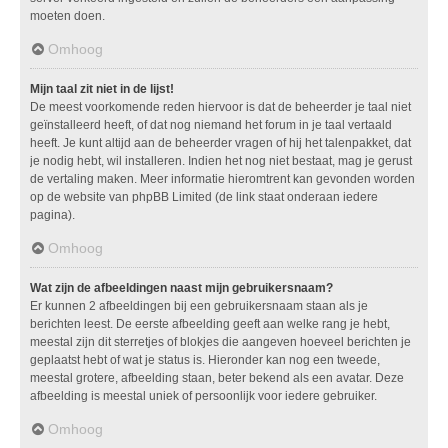
moeten doen.
Omhoog
Mijn taal zit niet in de lijst!
De meest voorkomende reden hiervoor is dat de beheerder je taal niet
geïnstalleerd heeft, of dat nog niemand het forum in je taal vertaald
heeft. Je kunt altijd aan de beheerder vragen of hij het talenpakket, dat
je nodig hebt, wil installeren. Indien het nog niet bestaat, mag je gerust
de vertaling maken. Meer informatie hieromtrent kan gevonden worden
op de website van phpBB Limited (de link staat onderaan iedere
pagina).
Omhoog
Wat zijn de afbeeldingen naast mijn gebruikersnaam?
Er kunnen 2 afbeeldingen bij een gebruikersnaam staan als je
berichten leest. De eerste afbeelding geeft aan welke rang je hebt,
meestal zijn dit sterretjes of blokjes die aangeven hoeveel berichten je
geplaatst hebt of wat je status is. Hieronder kan nog een tweede,
meestal grotere, afbeelding staan, beter bekend als een avatar. Deze
afbeelding is meestal uniek of persoonlijk voor iedere gebruiker.
Omhoog