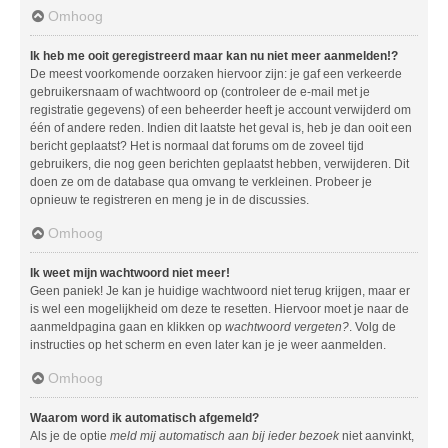
Omhoog
Ik heb me ooit geregistreerd maar kan nu niet meer aanmelden!?
De meest voorkomende oorzaken hiervoor zijn: je gaf een verkeerde
gebruikersnaam of wachtwoord op (controleer de e-mail met je
registratie gegevens) of een beheerder heeft je account verwijderd om
één of andere reden. Indien dit laatste het geval is, heb je dan ooit een
bericht geplaatst? Het is normaal dat forums om de zoveel tijd
gebruikers, die nog geen berichten geplaatst hebben, verwijderen. Dit
doen ze om de database qua omvang te verkleinen. Probeer je
opnieuw te registreren en meng je in de discussies.
Omhoog
Ik weet mijn wachtwoord niet meer!
Geen paniek! Je kan je huidige wachtwoord niet terug krijgen, maar er
is wel een mogelijkheid om deze te resetten. Hiervoor moet je naar de
aanmeldpagina gaan en klikken op
wachtwoord vergeten?
. Volg de
instructies op het scherm en even later kan je je weer aanmelden.
Omhoog
Waarom word ik automatisch afgemeld?
Als je de optie
meld mij automatisch aan bij ieder bezoek
niet aanvinkt,