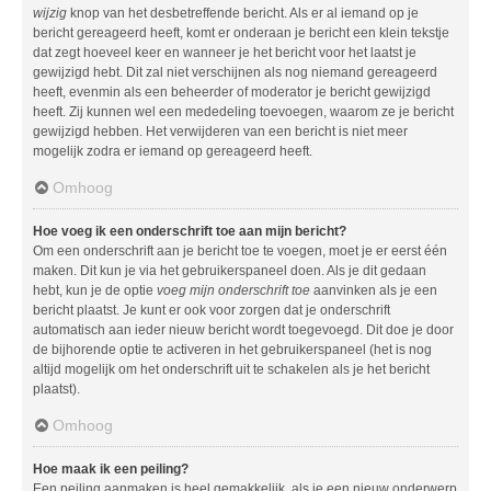
wijzig
knop van het desbetreffende bericht. Als er al iemand op je
bericht gereageerd heeft, komt er onderaan je bericht een klein tekstje
dat zegt hoeveel keer en wanneer je het bericht voor het laatst je
gewijzigd hebt. Dit zal niet verschijnen als nog niemand gereageerd
heeft, evenmin als een beheerder of moderator je bericht gewijzigd
heeft. Zij kunnen wel een mededeling toevoegen, waarom ze je bericht
gewijzigd hebben. Het verwijderen van een bericht is niet meer
mogelijk zodra er iemand op gereageerd heeft.
Omhoog
Hoe voeg ik een onderschrift toe aan mijn bericht?
Om een onderschrift aan je bericht toe te voegen, moet je er eerst één
maken. Dit kun je via het gebruikerspaneel doen. Als je dit gedaan
hebt, kun je de optie
voeg mijn onderschrift toe
aanvinken als je een
bericht plaatst. Je kunt er ook voor zorgen dat je onderschrift
automatisch aan ieder nieuw bericht wordt toegevoegd. Dit doe je door
de bijhorende optie te activeren in het gebruikerspaneel (het is nog
altijd mogelijk om het onderschrift uit te schakelen als je het bericht
plaatst).
Omhoog
Hoe maak ik een peiling?
Een peiling aanmaken is heel gemakkelijk, als je een nieuw onderwerp