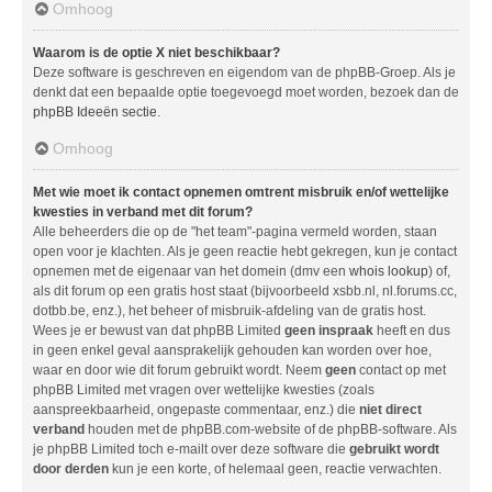
Omhoog
Waarom is de optie X niet beschikbaar?
Deze software is geschreven en eigendom van de phpBB-Groep. Als je
denkt dat een bepaalde optie toegevoegd moet worden, bezoek dan de
phpBB Ideeën sectie
.
Omhoog
Met wie moet ik contact opnemen omtrent misbruik en/of wettelijke
kwesties in verband met dit forum?
Alle beheerders die op de "het team"-pagina vermeld worden, staan
open voor je klachten. Als je geen reactie hebt gekregen, kun je contact
opnemen met de eigenaar van het domein (dmv een
whois lookup
) of,
als dit forum op een gratis host staat (bijvoorbeeld xsbb.nl, nl.forums.cc,
dotbb.be, enz.), het beheer of misbruik-afdeling van de gratis host.
Wees je er bewust van dat phpBB Limited
geen inspraak
heeft en dus
in geen enkel geval aansprakelijk gehouden kan worden over hoe,
waar en door wie dit forum gebruikt wordt. Neem
geen
contact op met
phpBB Limited met vragen over wettelijke kwesties (zoals
aanspreekbaarheid, ongepaste commentaar, enz.) die
niet direct
verband
houden met de phpBB.com-website of de phpBB-software. Als
je phpBB Limited toch e-mailt over deze software die
gebruikt wordt
door derden
kun je een korte, of helemaal geen, reactie verwachten.