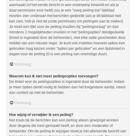
aanmaakt (of het eerste bericht in een onderwerp bewerkt en als je
daar permissies voor hebt) zou je een "voeg peiling toe" tabblad
moeten zien onderaan het berichten-gedeelte (als je dit tabblad niet
kan zien, heb je niet de juiste permissies om peilingen aan te maken).
Je moet een titel voor de peiling invullen bij "peilingsvraag" en dan
minstens 2 mogelijkheden invullen in het "peilingopties"-tekstgedeelte
(limiet is ingesteld door de beheerder), met elke optie gescheiden door
middel van een nieuwe regel. Je kunt ook instellen hoeveel opties een
gebruiker mag kiezen onder "opties per gebruiker" en een tijdslimiet in
dagen voor de peiling (0 is een peiling van oneindige duur).
Omhoog
Waarom kan ik niet meer peilingsopties toevoegen?
De limiet voor de peilingsopties is ingesteld door de beheerder. Indien
je meer opties denkt nodig te hebben dan het toegestane aantal, neem
dan contact op met de beheerder.
Omhoog
Hoe wijzig of verwijder ik een peiling?
Net zoals bij de berichten kan een peiling alleen gewijzigd worden
door degene die hem gemaakt heeft, en door een moderator of
beheerder. Om de peiling te wijzigen moet je het allereerste bericht van