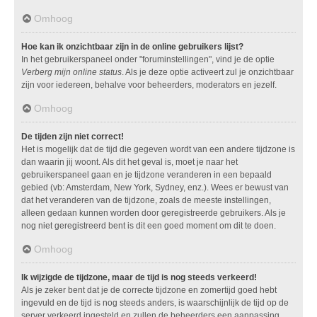
Omhoog
Hoe kan ik onzichtbaar zijn in de online gebruikers lijst?
In het gebruikerspaneel onder "foruminstellingen", vind je de optie
Verberg mijn online status
. Als je deze optie activeert zul je onzichtbaar
zijn voor iedereen, behalve voor beheerders, moderators en jezelf.
Omhoog
De tijden zijn niet correct!
Het is mogelijk dat de tijd die gegeven wordt van een andere tijdzone is
dan waarin jij woont. Als dit het geval is, moet je naar het
gebruikerspaneel gaan en je tijdzone veranderen in een bepaald
gebied (vb: Amsterdam, New York, Sydney, enz.). Wees er bewust van
dat het veranderen van de tijdzone, zoals de meeste instellingen,
alleen gedaan kunnen worden door geregistreerde gebruikers. Als je
nog niet geregistreerd bent is dit een goed moment om dit te doen.
Omhoog
Ik wijzigde de tijdzone, maar de tijd is nog steeds verkeerd!
Als je zeker bent dat je de correcte tijdzone en zomertijd goed hebt
ingevuld en de tijd is nog steeds anders, is waarschijnlijk de tijd op de
server verkeerd ingesteld en zullen de beheerders een aanpassing