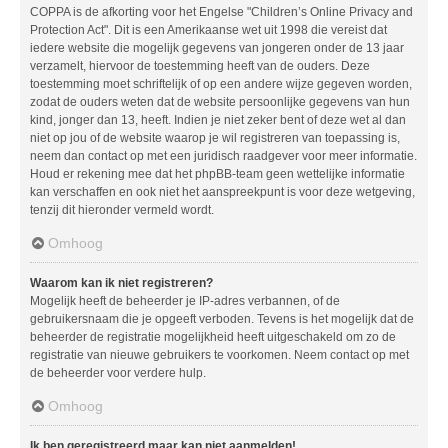
COPPA is de afkorting voor het Engelse "Children’s Online Privacy and
Protection Act". Dit is een Amerikaanse wet uit 1998 die vereist dat
iedere website die mogelijk gegevens van jongeren onder de 13 jaar
verzamelt, hiervoor de toestemming heeft van de ouders. Deze
toestemming moet schriftelijk of op een andere wijze gegeven worden,
zodat de ouders weten dat de website persoonlijke gegevens van hun
kind, jonger dan 13, heeft. Indien je niet zeker bent of deze wet al dan
niet op jou of de website waarop je wil registreren van toepassing is,
neem dan contact op met een juridisch raadgever voor meer informatie.
Houd er rekening mee dat het phpBB-team geen wettelijke informatie
kan verschaffen en ook niet het aanspreekpunt is voor deze wetgeving,
tenzij dit hieronder vermeld wordt.
Omhoog
Waarom kan ik niet registreren?
Mogelijk heeft de beheerder je IP-adres verbannen, of de
gebruikersnaam die je opgeeft verboden. Tevens is het mogelijk dat de
beheerder de registratie mogelijkheid heeft uitgeschakeld om zo de
registratie van nieuwe gebruikers te voorkomen. Neem contact op met
de beheerder voor verdere hulp.
Omhoog
Ik ben geregistreerd maar kan niet aanmelden!