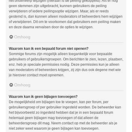
het onderwerp wijzigen (hieraan is de peiling gekoppeld). Als er nog
geen stemmen zijn uitgebracht, kunnen gebruikers de peiling
verwijderen of iedere peilingsoptie wijzigen. Maar, als er reeds
gestemd is, dan kunnen alleen moderators of beheerders hem wijzigen
of verwijderen. Dit om te voorkomen dat gebruikers een peiling maken
en deze daarna vervalsen door de opties te wijzigen.
Omhoog
Waarom kan ik een bepaald forum niet openen?
Sommige forums zijn mogelijk alleen toegankelijk voor bepaalde
gebruikers of gebruikersgroepen. Om berichten te zien, lezen, plaatsen,
enz. heb je speciale permissies nodig. Deze permissies kun je alleen
van moderators of beheerders krijgen, zij zijn dus ook degene met wie
je hierover contact moet opnemen.
Omhoog
Waarom kan ik geen bijlagen toevoegen?
De mogelijkheid om bijlagen toe te voegen, kan per forum, per
gebruikersgroep of per gebruiker ingesteld worden. De beheerder kan
het bijvoorbeeld zo ingesteld hebben dat je in een bepaald forum
helemaal geen bijlagen mag toevoegen of dat alleen de
beheerdersgroep dit mag. Neem contact op met de beheerder als je
niet zeker weet waarom je geen bijlagen kan toevoegen.