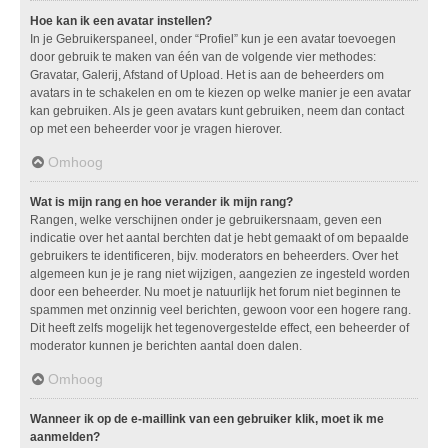
Hoe kan ik een avatar instellen?
In je Gebruikerspaneel, onder “Profiel” kun je een avatar toevoegen
door gebruik te maken van één van de volgende vier methodes:
Gravatar, Galerij, Afstand of Upload. Het is aan de beheerders om
avatars in te schakelen en om te kiezen op welke manier je een avatar
kan gebruiken. Als je geen avatars kunt gebruiken, neem dan contact
op met een beheerder voor je vragen hierover.
Omhoog
Wat is mijn rang en hoe verander ik mijn rang?
Rangen, welke verschijnen onder je gebruikersnaam, geven een
indicatie over het aantal berchten dat je hebt gemaakt of om bepaalde
gebruikers te identificeren, bijv. moderators en beheerders. Over het
algemeen kun je je rang niet wijzigen, aangezien ze ingesteld worden
door een beheerder. Nu moet je natuurlijk het forum niet beginnen te
spammen met onzinnig veel berichten, gewoon voor een hogere rang.
Dit heeft zelfs mogelijk het tegenovergestelde effect, een beheerder of
moderator kunnen je berichten aantal doen dalen.
Omhoog
Wanneer ik op de e-maillink van een gebruiker klik, moet ik me
aanmelden?