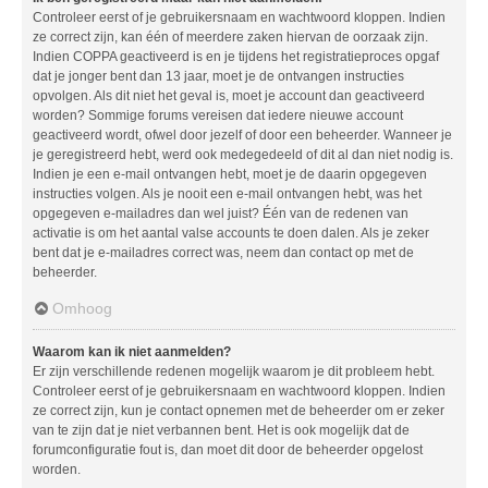
Controleer eerst of je gebruikersnaam en wachtwoord kloppen. Indien
ze correct zijn, kan één of meerdere zaken hiervan de oorzaak zijn.
Indien COPPA geactiveerd is en je tijdens het registratieproces opgaf
dat je jonger bent dan 13 jaar, moet je de ontvangen instructies
opvolgen. Als dit niet het geval is, moet je account dan geactiveerd
worden? Sommige forums vereisen dat iedere nieuwe account
geactiveerd wordt, ofwel door jezelf of door een beheerder. Wanneer je
je geregistreerd hebt, werd ook medegedeeld of dit al dan niet nodig is.
Indien je een e-mail ontvangen hebt, moet je de daarin opgegeven
instructies volgen. Als je nooit een e-mail ontvangen hebt, was het
opgegeven e-mailadres dan wel juist? Één van de redenen van
activatie is om het aantal valse accounts te doen dalen. Als je zeker
bent dat je e-mailadres correct was, neem dan contact op met de
beheerder.
Omhoog
Waarom kan ik niet aanmelden?
Er zijn verschillende redenen mogelijk waarom je dit probleem hebt.
Controleer eerst of je gebruikersnaam en wachtwoord kloppen. Indien
ze correct zijn, kun je contact opnemen met de beheerder om er zeker
van te zijn dat je niet verbannen bent. Het is ook mogelijk dat de
forumconfiguratie fout is, dan moet dit door de beheerder opgelost
worden.