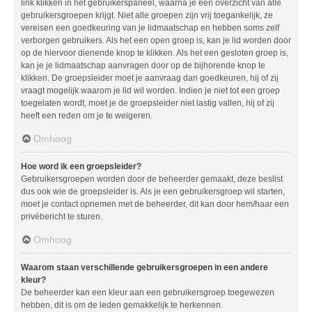
link klikken in het gebruikerspaneel, waarna je een overzicht van alle
gebruikersgroepen krijgt. Niet alle groepen zijn vrij toegankelijk, ze
vereisen een goedkeuring van je lidmaatschap en hebben soms zelf
verborgen gebruikers. Als het een open groep is, kan je lid worden door
op de hiervoor dienende knop te klikken. Als het een gesloten groep is,
kan je je lidmaatschap aanvragen door op de bijhorende knop te
klikken. De groepsleider moet je aanvraag dan goedkeuren, hij of zij
vraagt mogelijk waarom je lid wil worden. Indien je niet tot een groep
toegelaten wordt, moet je de groepsleider niet lastig vallen, hij of zij
heeft een reden om je te weigeren.
Omhoog
Hoe word ik een groepsleider?
Gebruikersgroepen worden door de beheerder gemaakt, deze beslist
dus ook wie de groepsleider is. Als je een gebruikersgroep wil starten,
moet je contact opnemen met de beheerder, dit kan door hem/haar een
privébericht te sturen.
Omhoog
Waarom staan verschillende gebruikersgroepen in een andere
kleur?
De beheerder kan een kleur aan een gebruikersgroep toegewezen
hebben, dit is om de leden gemakkelijk te herkennen.