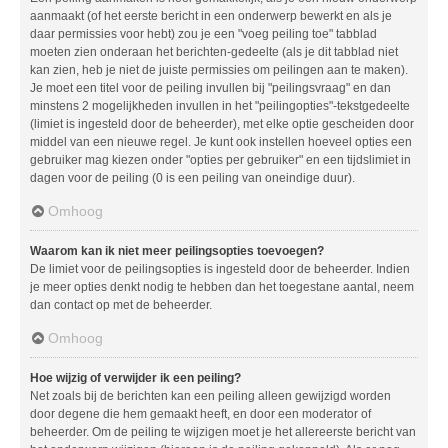
aanmaakt (of het eerste bericht in een onderwerp bewerkt en als je
daar permissies voor hebt) zou je een "voeg peiling toe" tabblad
moeten zien onderaan het berichten-gedeelte (als je dit tabblad niet
kan zien, heb je niet de juiste permissies om peilingen aan te maken).
Je moet een titel voor de peiling invullen bij "peilingsvraag" en dan
minstens 2 mogelijkheden invullen in het "peilingopties"-tekstgedeelte
(limiet is ingesteld door de beheerder), met elke optie gescheiden door
middel van een nieuwe regel. Je kunt ook instellen hoeveel opties een
gebruiker mag kiezen onder "opties per gebruiker" en een tijdslimiet in
dagen voor de peiling (0 is een peiling van oneindige duur).
Omhoog
Waarom kan ik niet meer peilingsopties toevoegen?
De limiet voor de peilingsopties is ingesteld door de beheerder. Indien
je meer opties denkt nodig te hebben dan het toegestane aantal, neem
dan contact op met de beheerder.
Omhoog
Hoe wijzig of verwijder ik een peiling?
Net zoals bij de berichten kan een peiling alleen gewijzigd worden
door degene die hem gemaakt heeft, en door een moderator of
beheerder. Om de peiling te wijzigen moet je het allereerste bericht van