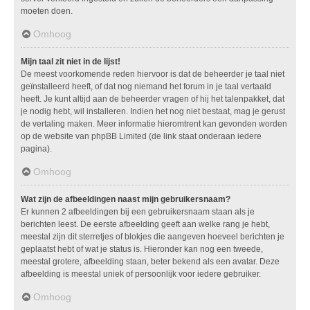
moeten doen.
Omhoog
Mijn taal zit niet in de lijst!
De meest voorkomende reden hiervoor is dat de beheerder je taal niet
geïnstalleerd heeft, of dat nog niemand het forum in je taal vertaald
heeft. Je kunt altijd aan de beheerder vragen of hij het talenpakket, dat
je nodig hebt, wil installeren. Indien het nog niet bestaat, mag je gerust
de vertaling maken. Meer informatie hieromtrent kan gevonden worden
op de website van phpBB Limited (de link staat onderaan iedere
pagina).
Omhoog
Wat zijn de afbeeldingen naast mijn gebruikersnaam?
Er kunnen 2 afbeeldingen bij een gebruikersnaam staan als je
berichten leest. De eerste afbeelding geeft aan welke rang je hebt,
meestal zijn dit sterretjes of blokjes die aangeven hoeveel berichten je
geplaatst hebt of wat je status is. Hieronder kan nog een tweede,
meestal grotere, afbeelding staan, beter bekend als een avatar. Deze
afbeelding is meestal uniek of persoonlijk voor iedere gebruiker.
Omhoog