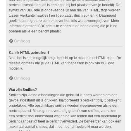
bericht uitschakelen, dit is een optie bij het plaatsen van je bericht). De
syntax van BBCode is ongeveer gelijk aan die van HTML, tags worden
tussen vierkante haakjes [ en ] geplaatst, dus niet < en >. Daarnaast
geeft het een grotere controle over hoe iets wordt weergegeven. Meer
informatie omtrent BBCode is te vinden in de handleiding die je kunt
openen als je een bericht plaatst.
Omhoog
Kan ik HTML gebruiken?
Nee, het is niet mogelijk om je bericht op te maken met HTML code. De
meeste opmaak die je via HTML kan toepassen is ook via BBCode
mogelijk.
Omhoog
Wat zijn Smilies?
Smilies zijn kleine afbeeldingen die gebruikt kunnen worden om een
gevoelstoestand uit te drukken, bijvoorbeeld :) betekent blij, :( betekent
ongelukkig. Alle beschikbare smilies worden weergegeven als je een
bericht plaatst. Maak geen overdadig gebruik van smilies, ze maken
een bericht snel onleesbaar wat er toe kan leiden dat een moderator je
bericht aanpast of heel je bericht verwijdert. De beheerder kan ook een
maximaal aantal smilies, dat in een bericht gebruikt mag worden,