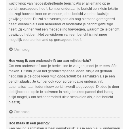
wijzig
knop van het desbetreffende bericht. Als er al iemand op je
bericht gereageerd heeft, komt er onderaan je bericht een klein tekstje
dat zegt hoeveel keer en wanneer je het bericht voor het laatst je
gewijzigd hebt. Dit zal niet verschijnen als nog niemand gereageerd
heeft, evenmin als een beheerder of moderator je bericht gewijzigd
heeft. Zij kunnen wel een mededeling toevoegen, waarom ze je bericht
gewijzigd hebben. Het verwijderen van een bericht is niet meer
mogelijk zodra er iemand op gereageerd heeft.
Omhoog
Hoe voeg ik een onderschrift toe aan mijn bericht?
Om een onderschrift aan je bericht toe te voegen, moet je er eerst één
maken. Dit kun je via het gebruikerspaneel doen. Als je dit gedaan
hebt, kun je de optie
voeg mijn onderschrift toe
aanvinken als je een
bericht plaatst. Je kunt er ook voor zorgen dat je onderschrift
automatisch aan ieder nieuw bericht wordt toegevoegd. Dit doe je door
de bijhorende optie te activeren in het gebruikerspaneel (het is nog
altijd mogelijk om het onderschrift uit te schakelen als je het bericht
plaatst).
Omhoog
Hoe maak ik een peiling?
Een peiling aanmaken is heel gemakkelijk, als je een nieuw onderwerp