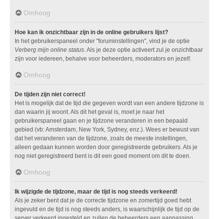
Omhoog
Hoe kan ik onzichtbaar zijn in de online gebruikers lijst?
In het gebruikerspaneel onder "foruminstellingen", vind je de optie
Verberg mijn online status
. Als je deze optie activeert zul je onzichtbaar
zijn voor iedereen, behalve voor beheerders, moderators en jezelf.
Omhoog
De tijden zijn niet correct!
Het is mogelijk dat de tijd die gegeven wordt van een andere tijdzone is
dan waarin jij woont. Als dit het geval is, moet je naar het
gebruikerspaneel gaan en je tijdzone veranderen in een bepaald
gebied (vb: Amsterdam, New York, Sydney, enz.). Wees er bewust van
dat het veranderen van de tijdzone, zoals de meeste instellingen,
alleen gedaan kunnen worden door geregistreerde gebruikers. Als je
nog niet geregistreerd bent is dit een goed moment om dit te doen.
Omhoog
Ik wijzigde de tijdzone, maar de tijd is nog steeds verkeerd!
Als je zeker bent dat je de correcte tijdzone en zomertijd goed hebt
ingevuld en de tijd is nog steeds anders, is waarschijnlijk de tijd op de
server verkeerd ingesteld en zullen de beheerders een aanpassing