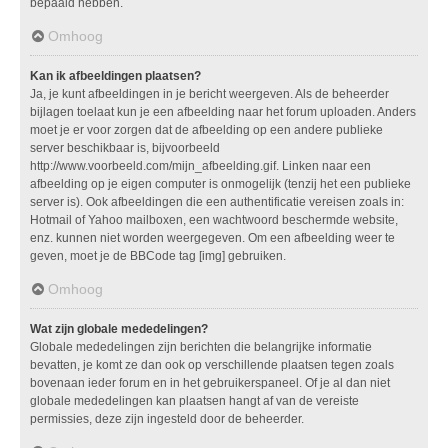
bepaald hebben.
Omhoog
Kan ik afbeeldingen plaatsen?
Ja, je kunt afbeeldingen in je bericht weergeven. Als de beheerder
bijlagen toelaat kun je een afbeelding naar het forum uploaden. Anders
moet je er voor zorgen dat de afbeelding op een andere publieke
server beschikbaar is, bijvoorbeeld
http://www.voorbeeld.com/mijn_afbeelding.gif. Linken naar een
afbeelding op je eigen computer is onmogelijk (tenzij het een publieke
server is). Ook afbeeldingen die een authentificatie vereisen zoals in:
Hotmail of Yahoo mailboxen, een wachtwoord beschermde website,
enz. kunnen niet worden weergegeven. Om een afbeelding weer te
geven, moet je de BBCode tag [img] gebruiken.
Omhoog
Wat zijn globale mededelingen?
Globale mededelingen zijn berichten die belangrijke informatie
bevatten, je komt ze dan ook op verschillende plaatsen tegen zoals
bovenaan ieder forum en in het gebruikerspaneel. Of je al dan niet
globale mededelingen kan plaatsen hangt af van de vereiste
permissies, deze zijn ingesteld door de beheerder.