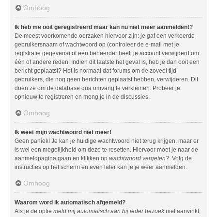
Omhoog
Ik heb me ooit geregistreerd maar kan nu niet meer aanmelden!?
De meest voorkomende oorzaken hiervoor zijn: je gaf een verkeerde
gebruikersnaam of wachtwoord op (controleer de e-mail met je
registratie gegevens) of een beheerder heeft je account verwijderd om
één of andere reden. Indien dit laatste het geval is, heb je dan ooit een
bericht geplaatst? Het is normaal dat forums om de zoveel tijd
gebruikers, die nog geen berichten geplaatst hebben, verwijderen. Dit
doen ze om de database qua omvang te verkleinen. Probeer je
opnieuw te registreren en meng je in de discussies.
Omhoog
Ik weet mijn wachtwoord niet meer!
Geen paniek! Je kan je huidige wachtwoord niet terug krijgen, maar er
is wel een mogelijkheid om deze te resetten. Hiervoor moet je naar de
aanmeldpagina gaan en klikken op
wachtwoord vergeten?
. Volg de
instructies op het scherm en even later kan je je weer aanmelden.
Omhoog
Waarom word ik automatisch afgemeld?
Als je de optie
meld mij automatisch aan bij ieder bezoek
niet aanvinkt,