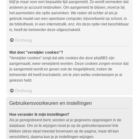
blijf je maar voor een bepaalde tijd aangemeld. Zo wordt vermeden dat
anderen je account misbruiken. Om aangemeld te blijven, moet je bij
het aanmelden die optie aanvinken. We raden dit echter af als je
gebruik maakt van een openbare computer, bijvoorbeeld op school, in
de bibliotheek, in een internetcafé, enz. Als deze optie niet beschikbaar
is, heeft de beheerder deze uitgeschakeld.
Omhoog
Wat doet "verwijder cookies"?
"Verwijder cookies" zorgt dat alle cookies die door phpBB3 zijn
aangemaakt, weer verwijderd worden. Deze cookies zorgen ervoor dat
je aangemeld wordt en geven ook de mogelijkheid, indien de
beheerder dit heeft inschakeld, om te zien welke onderwerpen je al
gelezen hebt.
Omhoog
Gebruikersvoorkeuren en instellingen
Hoe verander ik mijn instellingen?
Als je geregistreerd bent, worden al je gegevens opgeslagen in de
database. Om ze te wijzigen moet je op de
gebruikerspaneel
link
klikken (deze staat meestal bovenaan op de pagina, maar dit kan
verschillen), daarna kun je je instellingen wijzigen.