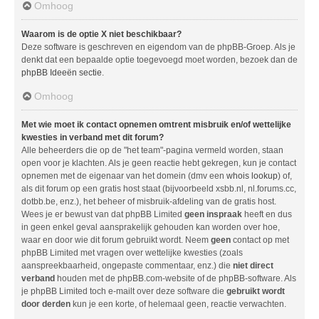
Omhoog
Waarom is de optie X niet beschikbaar?
Deze software is geschreven en eigendom van de phpBB-Groep. Als je
denkt dat een bepaalde optie toegevoegd moet worden, bezoek dan de
phpBB Ideeën sectie
.
Omhoog
Met wie moet ik contact opnemen omtrent misbruik en/of wettelijke
kwesties in verband met dit forum?
Alle beheerders die op de "het team"-pagina vermeld worden, staan
open voor je klachten. Als je geen reactie hebt gekregen, kun je contact
opnemen met de eigenaar van het domein (dmv een
whois lookup
) of,
als dit forum op een gratis host staat (bijvoorbeeld xsbb.nl, nl.forums.cc,
dotbb.be, enz.), het beheer of misbruik-afdeling van de gratis host.
Wees je er bewust van dat phpBB Limited
geen inspraak
heeft en dus
in geen enkel geval aansprakelijk gehouden kan worden over hoe,
waar en door wie dit forum gebruikt wordt. Neem
geen
contact op met
phpBB Limited met vragen over wettelijke kwesties (zoals
aanspreekbaarheid, ongepaste commentaar, enz.) die
niet direct
verband
houden met de phpBB.com-website of de phpBB-software. Als
je phpBB Limited toch e-mailt over deze software die
gebruikt wordt
door derden
kun je een korte, of helemaal geen, reactie verwachten.