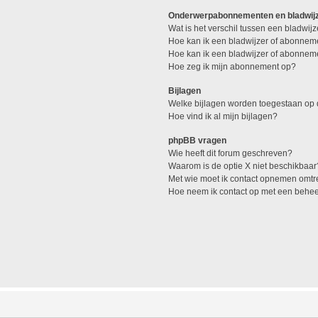
Onderwerpabonnementen en bladwij
Wat is het verschil tussen een bladwi
Hoe kan ik een bladwijzer of abonneme
Hoe kan ik een bladwijzer of abonneme
Hoe zeg ik mijn abonnement op?
Bijlagen
Welke bijlagen worden toegestaan op 
Hoe vind ik al mijn bijlagen?
phpBB vragen
Wie heeft dit forum geschreven?
Waarom is de optie X niet beschikbaar
Met wie moet ik contact opnemen omtren
Hoe neem ik contact op met een behe