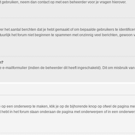
nt gebruiken, neem dan contact op met een beheerder voor je vragen hierover.
 het aantal berchten dat je hebt gemaakt of om bepaalde gebruikers te identificer
urlijk het forum niet beginnen te spammen met onzinnig veel berichten, gewoon voo
n?
e-mailformulier (indien de beheerder dit heeft ingeschakeld). Dit om misbruik v
 op een onderwerp te maken, klik je op de bijhorende knop op ofwel de pagina met
 hebt in het forum staan onderaan de pagina met onderwerpen of in een onderwerp