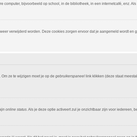
 computer, bijvoorbeeld op school, in de bibliotheek, in een internetcafé, enz. Al
, weer verwijderd worden. Deze cookies zorgen ervoor dat je aangemeld wordt en ge
. Om ze te wijzigen moet je op de
gebruikerspaneel
link klikken (deze staat meesta
jn online status
. Als je deze optie activeert zul je onzichtbaar zijn voor iedereen,