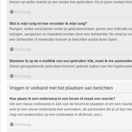
kiezen op welke manier je een avatar kan gebruiken. Als je geen avatars ku
Omhoog
Wat is mijn rang en hoe verander ik mijn rang?
Rangen, welke verschijnen onder je gebruikersnaam, geven een indicatie over
wijzigen, aangezien ze ingesteld worden door een beheerder. Nu moet je natu
een beheerder of moderator kunnen je berichten aantal doen dalen.
Omhoog
Wanneer ik op de e-maillink van een gebruiker klik, moet ik me aanmelde
Alleen geregistreerde gebruikers kunnen gebruik maken van het ingebouwde 
Omhoog
Vragen in verband met het plaatsen van berichten
Hoe plaats ik een onderwerp in een forum of maak een reactie?
Om een nieuw onderwerp in één van de forums te plaatsen of om een reactie
voor je een nieuw onderwerp kan aanmaken, de permissies die je al dan niet
mag niet antwoorden op een onderwerp in dit forum, enz.
).
Omhoog