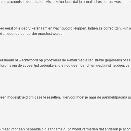
valse accounts te doen dalen. Als je zeker bent dat je e-mailadres correct was, ne
er eerst of je gebruikersnaam en wachtwoord kloppen. Indien ze correct zijn, kun j
et dit door de beheerder opgelost worden.
rsnaam of wachtwoord op (controleer de e-mail met je registratie gegevens) of een
dat forums om de zoveel tijd gebruikers, die nog geen berichten geplaatst hebben, 
el een mogelijkheid om deze te resetten. Hiervoor moet je naar de aanmeldpagina 
f je maar voor een bepaalde tijd aangemeld. Zo wordt vermeden dat anderen je acco