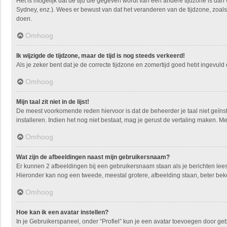
Het is mogelijk dat de tijd die gegeven wordt van een andere tijdzone is dan
Sydney, enz.). Wees er bewust van dat het veranderen van de tijdzone, zoals
doen.
Omhoog
Ik wijzigde de tijdzone, maar de tijd is nog steeds verkeerd!
Als je zeker bent dat je de correcte tijdzone en zomertijd goed hebt ingevuld
Omhoog
Mijn taal zit niet in de lijst!
De meest voorkomende reden hiervoor is dat de beheerder je taal niet geïnstall
installeren. Indien het nog niet bestaat, mag je gerust de vertaling maken.
Omhoog
Wat zijn de afbeeldingen naast mijn gebruikersnaam?
Er kunnen 2 afbeeldingen bij een gebruikersnaam staan als je berichten leest. 
Hieronder kan nog een tweede, meestal grotere, afbeelding staan, beter beke
Omhoog
Hoe kan ik een avatar instellen?
In je Gebruikerspaneel, onder “Profiel” kun je een avatar toevoegen door ge