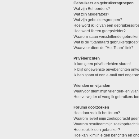
Gebruikers en gebruikersgroepen
Wat zijn Beheerders?
Wat zijn Moderators?
Wat zijn gebruikersgroepen?
Hoe word ik lid van een gebruikersgro
Hoe word ik een groepsleider?
Waarom staan verschillende gebruiker
Wat is de "Standaard gebruikersgroep
Waarvoor dient de "Het Team"-link?
Privéberichten
Ik kan geen privéberichten sturen!
Ik blijf ongewenste privéberichten ont
Ik heb spam of een e-mail met ongepa
Vrienden en vijanden
Waarvoor dient mijn vrienden- en vijan
Hoe verwijder of voeg ik gebruikers toe
Forums doorzoeken
Hoe doorzoek ik het forum?
Waarom levert mijn zoekopdracht geen
Waarom resulteert mijn zoekopdracht 
Hoe zoek ik een gebruiker?
Hoe kan ik mijn eigen berichten en o