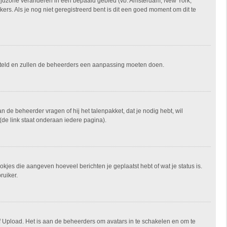
je tijdzone veranderen in een bepaald gebied (vb: Amsterdam, New York,
rs. Als je nog niet geregistreerd bent is dit een goed moment om dit te
ngesteld en zullen de beheerders een aanpassing moeten doen.
an de beheerder vragen of hij het talenpakket, dat je nodig hebt, wil
(de link staat onderaan iedere pagina).
okjes die aangeven hoeveel berichten je geplaatst hebt of wat je status is.
ruiker.
of Upload. Het is aan de beheerders om avatars in te schakelen en om te