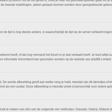
 waarin jij woont. Als dit het geval is, moet je naar het gebruikerspaneel gaan en 
 de meeste instellingen, alleen gedaan kunnen worden door geregistreerde gebruike
 en de tijd is nog steeds anders, is waarschijnlijk de tijd op de server verkeerd i
eerd heeft, of dat nog niemand het forum in je taal vertaald heeft. Je kunt altijd a
 Meer informatie hieromtrent kan gevonden worden op de website van phpBB Limited 
De eerste afbeelding geeft aan welke rang je hebt, meestal zijn dit sterretjes of bl
nd als een avatar. Deze afbeelding is meestal uniek of persoonlijk voor iedere geb
bruik te maken van één van de volgende vier methodes: Gravatar, Galerij, Afstand 