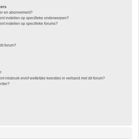
zers
jzer en abonnement?
nt instellen op specifieke onderwerpen?
nt instellen op specifieke forums?
dit forum?
?
t misbruik en/of wettelijke kwesties in verband met dit forum?
erder?