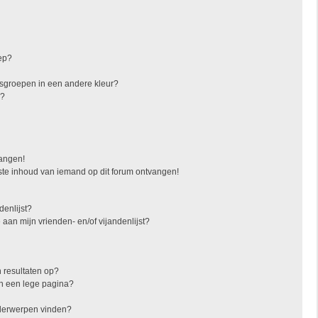
ep?
sgroepen in een andere kleur?
"?
vangen!
ste inhoud van iemand op dit forum ontvangen!
denlijst?
 aan mijn vrienden- en/of vijandenlijst?
 resultaten op?
in een lege pagina?
nderwerpen vinden?