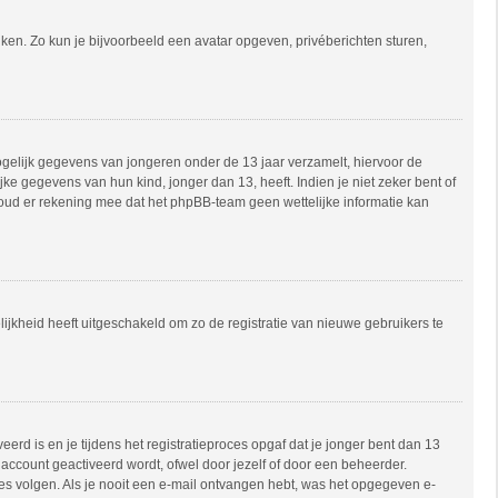
uiken. Zo kun je bijvoorbeeld een avatar opgeven, privéberichten sturen,
mogelijk gegevens van jongeren onder de 13 jaar verzamelt, hiervoor de
e gegevens van hun kind, jonger dan 13, heeft. Indien je niet zeker bent of
 Houd er rekening mee dat het phpBB-team geen wettelijke informatie kan
ijkheid heeft uitgeschakeld om zo de registratie van nieuwe gebruikers te
rd is en je tijdens het registratieproces opgaf dat je jonger bent dan 13
account geactiveerd wordt, ofwel door jezelf of door een beheerder.
ies volgen. Als je nooit een e-mail ontvangen hebt, was het opgegeven e-