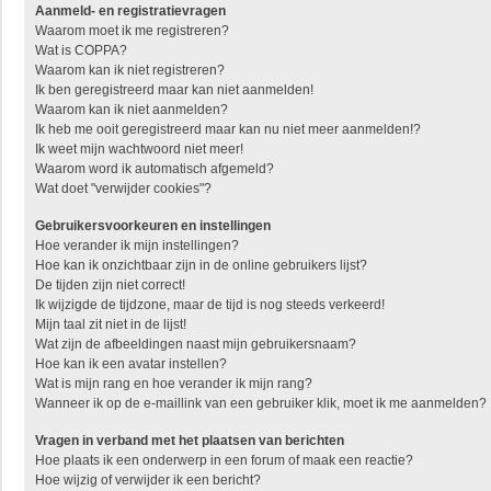
Aanmeld- en registratievragen
Waarom moet ik me registreren?
Wat is COPPA?
Waarom kan ik niet registreren?
Ik ben geregistreerd maar kan niet aanmelden!
Waarom kan ik niet aanmelden?
Ik heb me ooit geregistreerd maar kan nu niet meer aanmelden!?
Ik weet mijn wachtwoord niet meer!
Waarom word ik automatisch afgemeld?
Wat doet "verwijder cookies"?
Gebruikersvoorkeuren en instellingen
Hoe verander ik mijn instellingen?
Hoe kan ik onzichtbaar zijn in de online gebruikers lijst?
De tijden zijn niet correct!
Ik wijzigde de tijdzone, maar de tijd is nog steeds verkeerd!
Mijn taal zit niet in de lijst!
Wat zijn de afbeeldingen naast mijn gebruikersnaam?
Hoe kan ik een avatar instellen?
Wat is mijn rang en hoe verander ik mijn rang?
Wanneer ik op de e-maillink van een gebruiker klik, moet ik me aanmelden?
Vragen in verband met het plaatsen van berichten
Hoe plaats ik een onderwerp in een forum of maak een reactie?
Hoe wijzig of verwijder ik een bericht?