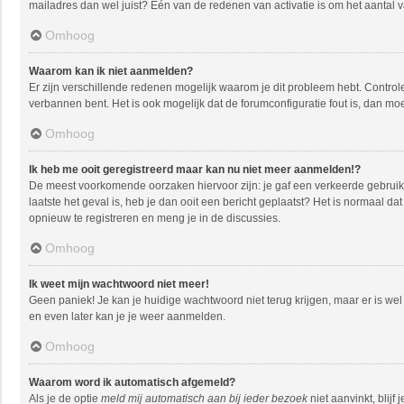
mailadres dan wel juist? Één van de redenen van activatie is om het aantal 
Omhoog
Waarom kan ik niet aanmelden?
Er zijn verschillende redenen mogelijk waarom je dit probleem hebt. Controle
verbannen bent. Het is ook mogelijk dat de forumconfiguratie fout is, dan mo
Omhoog
Ik heb me ooit geregistreerd maar kan nu niet meer aanmelden!?
De meest voorkomende oorzaken hiervoor zijn: je gaf een verkeerde gebruike
laatste het geval is, heb je dan ooit een bericht geplaatst? Het is normaal 
opnieuw te registreren en meng je in de discussies.
Omhoog
Ik weet mijn wachtwoord niet meer!
Geen paniek! Je kan je huidige wachtwoord niet terug krijgen, maar er is w
en even later kan je je weer aanmelden.
Omhoog
Waarom word ik automatisch afgemeld?
Als je de optie
meld mij automatisch aan bij ieder bezoek
niet aanvinkt, blij