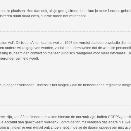
hten te plaatsen. Hoe dan ook, als je geregistreerd bent kun je meer functies gebr
istreren duurt maar even, dus we raden het zeker aan!
tion Act". Dit is een Amerikaanse wet uit 1998 die vereist dat iedere website die 
en andere wijze gegeven worden, zodat de ouders weten dat de website persoonlijk
passing is, neem dan contact op met een juridisch raadgever voor meer informatie.
 hieronder vermeld wordt.
 je opgeeft verboden. Tevens is het mogelijk dat de beheerder de registratie mogel
ct zijn, kan één of meerdere zaken hiervan de oorzaak zijn. Indien COPPA geactivee
moet je account dan geactiveerd worden? Sommige forums vereisen dat iedere nieuwe 
odig is. Indien je een e-mail ontvangen hebt, moet je de daarin opgegeven instruct