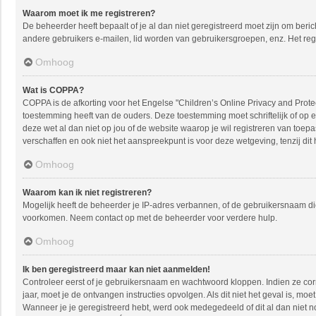
Waarom moet ik me registreren?
De beheerder heeft bepaalt of je al dan niet geregistreerd moet zijn om beric
andere gebruikers e-mailen, lid worden van gebruikersgroepen, enz. Het reg
Omhoog
Wat is COPPA?
COPPA is de afkorting voor het Engelse "Children’s Online Privacy and Protec
toestemming heeft van de ouders. Deze toestemming moet schriftelijk of op e
deze wet al dan niet op jou of de website waarop je wil registreren van toe
verschaffen en ook niet het aanspreekpunt is voor deze wetgeving, tenzij dit
Omhoog
Waarom kan ik niet registreren?
Mogelijk heeft de beheerder je IP-adres verbannen, of de gebruikersnaam die
voorkomen. Neem contact op met de beheerder voor verdere hulp.
Omhoog
Ik ben geregistreerd maar kan niet aanmelden!
Controleer eerst of je gebruikersnaam en wachtwoord kloppen. Indien ze corre
jaar, moet je de ontvangen instructies opvolgen. Als dit niet het geval is, 
Wanneer je je geregistreerd hebt, werd ook medegedeeld of dit al dan niet n