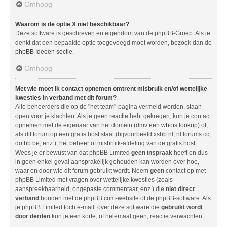
Omhoog
Waarom is de optie X niet beschikbaar?
Deze software is geschreven en eigendom van de phpBB-Groep. Als je
denkt dat een bepaalde optie toegevoegd moet worden, bezoek dan de
phpBB Ideeën sectie
.
Omhoog
Met wie moet ik contact opnemen omtrent misbruik en/of wettelijke
kwesties in verband met dit forum?
Alle beheerders die op de "het team"-pagina vermeld worden, staan
open voor je klachten. Als je geen reactie hebt gekregen, kun je contact
opnemen met de eigenaar van het domein (dmv een
whois lookup
) of,
als dit forum op een gratis host staat (bijvoorbeeld xsbb.nl, nl.forums.cc,
dotbb.be, enz.), het beheer of misbruik-afdeling van de gratis host.
Wees je er bewust van dat phpBB Limited
geen inspraak
heeft en dus
in geen enkel geval aansprakelijk gehouden kan worden over hoe,
waar en door wie dit forum gebruikt wordt. Neem
geen
contact op met
phpBB Limited met vragen over wettelijke kwesties (zoals
aanspreekbaarheid, ongepaste commentaar, enz.) die
niet direct
verband
houden met de phpBB.com-website of de phpBB-software. Als
je phpBB Limited toch e-mailt over deze software die
gebruikt wordt
door derden
kun je een korte, of helemaal geen, reactie verwachten.