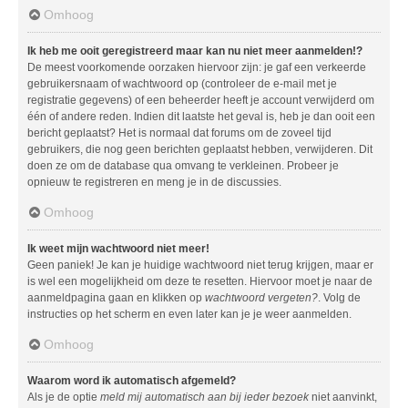
Omhoog
Ik heb me ooit geregistreerd maar kan nu niet meer aanmelden!?
De meest voorkomende oorzaken hiervoor zijn: je gaf een verkeerde
gebruikersnaam of wachtwoord op (controleer de e-mail met je
registratie gegevens) of een beheerder heeft je account verwijderd om
één of andere reden. Indien dit laatste het geval is, heb je dan ooit een
bericht geplaatst? Het is normaal dat forums om de zoveel tijd
gebruikers, die nog geen berichten geplaatst hebben, verwijderen. Dit
doen ze om de database qua omvang te verkleinen. Probeer je
opnieuw te registreren en meng je in de discussies.
Omhoog
Ik weet mijn wachtwoord niet meer!
Geen paniek! Je kan je huidige wachtwoord niet terug krijgen, maar er
is wel een mogelijkheid om deze te resetten. Hiervoor moet je naar de
aanmeldpagina gaan en klikken op
wachtwoord vergeten?
. Volg de
instructies op het scherm en even later kan je je weer aanmelden.
Omhoog
Waarom word ik automatisch afgemeld?
Als je de optie
meld mij automatisch aan bij ieder bezoek
niet aanvinkt,