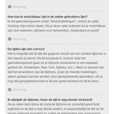
Omhoog
Hoe kan ik onzichtbaar zijn in de online gebruikers lijst?
In het gebruikerspaneel onder "foruminstellingen", vind je de optie
Verberg mijn online status
. Als je deze optie activeert zul je onzichtbaar
zijn voor iedereen, behalve voor beheerders, moderators en jezelf.
Omhoog
De tijden zijn niet correct!
Het is mogelijk dat de tijd die gegeven wordt van een andere tijdzone is
dan waarin jij woont. Als dit het geval is, moet je naar het
gebruikerspaneel gaan en je tijdzone veranderen in een bepaald
gebied (vb: Amsterdam, New York, Sydney, enz.). Wees er bewust van
dat het veranderen van de tijdzone, zoals de meeste instellingen,
alleen gedaan kunnen worden door geregistreerde gebruikers. Als je
nog niet geregistreerd bent is dit een goed moment om dit te doen.
Omhoog
Ik wijzigde de tijdzone, maar de tijd is nog steeds verkeerd!
Als je zeker bent dat je de correcte tijdzone en zomertijd goed hebt
ingevuld en de tijd is nog steeds anders, is waarschijnlijk de tijd op de
server verkeerd ingesteld en zullen de beheerders een aanpassing