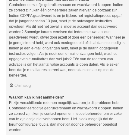
Controleer eerst of je gebruikersnaam en wachtwoord kloppen. Indien
ze correct zijn, kan één of meerdere zaken hiervan de oorzaak zijn.
Indien COPPA geactiveerd is en je tijdens het registratieproces opgaf
dat je jonger bent dan 13 jaar, moet je de ontvangen instructies
opvolgen. Als dit niet het geval is, moet je account dan geactiveerd
worden? Sommige forums vereisen dat iedere nieuwe account
geactiveerd wordt, ofwel door jezelf of door een beheerder. Wanneer je
je geregistreerd hebt, werd ook medegedeeld of dit al dan niet nodig is.
Indien je een e-mail ontvangen hebt, moet je de daarin opgegeven
instructies volgen. Als je nooit een e-mail ontvangen hebt, was het
opgegeven e-mailadres dan wel juist? Één van de redenen van
activatie is om het aantal valse accounts te doen dalen. Als je zeker
bent dat je e-mailadres correct was, neem dan contact op met de
beheerder.
Omhoog
Waarom kan ik niet aanmelden?
Er zijn verschillende redenen mogelijk waarom je dit probleem hebt.
Controleer eerst of je gebruikersnaam en wachtwoord kloppen. Indien
ze correct zijn, kun je contact opnemen met de beheerder om er zeker
van te zijn dat je niet verbannen bent. Het is ook mogelijk dat de
forumconfiguratie fout is, dan moet dit door de beheerder opgelost
worden.