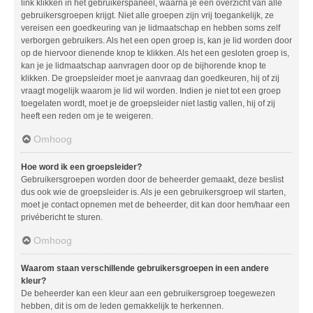
link klikken in het gebruikerspaneel, waarna je een overzicht van alle
gebruikersgroepen krijgt. Niet alle groepen zijn vrij toegankelijk, ze
vereisen een goedkeuring van je lidmaatschap en hebben soms zelf
verborgen gebruikers. Als het een open groep is, kan je lid worden door
op de hiervoor dienende knop te klikken. Als het een gesloten groep is,
kan je je lidmaatschap aanvragen door op de bijhorende knop te
klikken. De groepsleider moet je aanvraag dan goedkeuren, hij of zij
vraagt mogelijk waarom je lid wil worden. Indien je niet tot een groep
toegelaten wordt, moet je de groepsleider niet lastig vallen, hij of zij
heeft een reden om je te weigeren.
Omhoog
Hoe word ik een groepsleider?
Gebruikersgroepen worden door de beheerder gemaakt, deze beslist
dus ook wie de groepsleider is. Als je een gebruikersgroep wil starten,
moet je contact opnemen met de beheerder, dit kan door hem/haar een
privébericht te sturen.
Omhoog
Waarom staan verschillende gebruikersgroepen in een andere
kleur?
De beheerder kan een kleur aan een gebruikersgroep toegewezen
hebben, dit is om de leden gemakkelijk te herkennen.