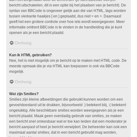
bericht uitschakelen, dit is een optie bij het plaatsen van je bericht). De
syntax van BBCode is ongeveer gelijk aan die van HTML, tags worden
tussen vierkante haakjes [ en ] geplaatst, dus niet < en >. Daarnaast
geeft het een grotere controle over hoe iets wordt weergegeven. Meer
informatie omtrent BBCode is te vinden in de handleiding die je kunt
openen als je een bericht plaatst.
Omhoog
Kan ik HTML gebruiken?
Nee, het is niet mogelijk om je bericht op te maken met HTML code. De
meeste opmaak die je via HTML kan toepassen is ook via BBCode
mogelijk.
Omhoog
Wat zijn Smilies?
Smilies zijn kleine afbeeldingen die gebruikt kunnen worden om een
gevoelstoestand uit te drukken, bijvoorbeeld :) betekent blij, :( betekent
ongelukkig. Alle beschikbare smilies worden weergegeven als je een
bericht plaatst. Maak geen overdadig gebruik van smilies, ze maken
een bericht snel onleesbaar wat er toe kan leiden dat een moderator je
bericht aanpast of heel je bericht verwijdert. De beheerder kan ook een
maximaal aantal smilies, dat in een bericht gebruikt mag worden,