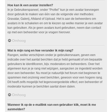
Hoe kan ik een avatar instellen?
In je Gebruikerspaneel, onder “Profiel” kun je een avatar toevoegen
door gebruik te maken van één van de volgende vier methodes:
Gravatar, Galerij, Afstand of Upload. Het is aan de beheerders om
avatars in te schakelen en om te kiezen op welke manier je een avatar
kan gebruiken. Als je geen avatars kunt gebruiken, neem dan contact
op met een beheerder voor je vragen hierover.
Omhoog
Wat is mijn rang en hoe verander ik mijn rang?
Rangen, welke verschijnen onder je gebruikersnaam, geven een
indicatie over het aantal berchten dat je hebt gemaakt of om bepaalde
gebruikers te identificeren, bijv. moderators en beheerders. Over het
algemeen kun je je rang niet wijzigen, aangezien ze ingesteld worden
door een beheerder. Nu moet je natuurlijk het forum niet beginnen te
spammen met onzinnig veel berichten, gewoon voor een hogere rang.
Dit heeft zelfs mogelijk het tegenovergestelde effect, een beheerder of
moderator kunnen je berichten aantal doen dalen.
Omhoog
Wanneer ik op de e-maillink van een gebruiker klik, moet ik me
aanmelden?