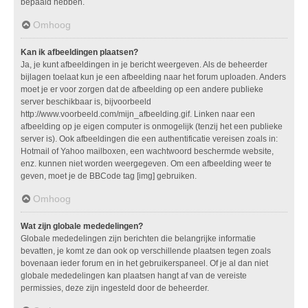
bepaald hebben.
Omhoog
Kan ik afbeeldingen plaatsen?
Ja, je kunt afbeeldingen in je bericht weergeven. Als de beheerder
bijlagen toelaat kun je een afbeelding naar het forum uploaden. Anders
moet je er voor zorgen dat de afbeelding op een andere publieke
server beschikbaar is, bijvoorbeeld
http://www.voorbeeld.com/mijn_afbeelding.gif. Linken naar een
afbeelding op je eigen computer is onmogelijk (tenzij het een publieke
server is). Ook afbeeldingen die een authentificatie vereisen zoals in:
Hotmail of Yahoo mailboxen, een wachtwoord beschermde website,
enz. kunnen niet worden weergegeven. Om een afbeelding weer te
geven, moet je de BBCode tag [img] gebruiken.
Omhoog
Wat zijn globale mededelingen?
Globale mededelingen zijn berichten die belangrijke informatie
bevatten, je komt ze dan ook op verschillende plaatsen tegen zoals
bovenaan ieder forum en in het gebruikerspaneel. Of je al dan niet
globale mededelingen kan plaatsen hangt af van de vereiste
permissies, deze zijn ingesteld door de beheerder.