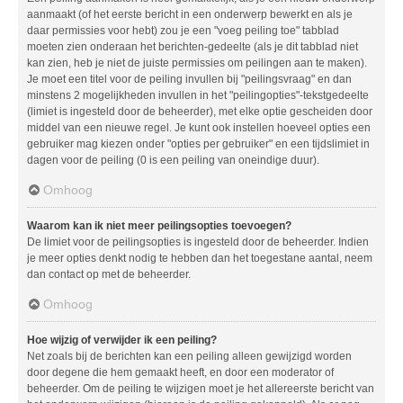
aanmaakt (of het eerste bericht in een onderwerp bewerkt en als je
daar permissies voor hebt) zou je een "voeg peiling toe" tabblad
moeten zien onderaan het berichten-gedeelte (als je dit tabblad niet
kan zien, heb je niet de juiste permissies om peilingen aan te maken).
Je moet een titel voor de peiling invullen bij "peilingsvraag" en dan
minstens 2 mogelijkheden invullen in het "peilingopties"-tekstgedeelte
(limiet is ingesteld door de beheerder), met elke optie gescheiden door
middel van een nieuwe regel. Je kunt ook instellen hoeveel opties een
gebruiker mag kiezen onder "opties per gebruiker" en een tijdslimiet in
dagen voor de peiling (0 is een peiling van oneindige duur).
Omhoog
Waarom kan ik niet meer peilingsopties toevoegen?
De limiet voor de peilingsopties is ingesteld door de beheerder. Indien
je meer opties denkt nodig te hebben dan het toegestane aantal, neem
dan contact op met de beheerder.
Omhoog
Hoe wijzig of verwijder ik een peiling?
Net zoals bij de berichten kan een peiling alleen gewijzigd worden
door degene die hem gemaakt heeft, en door een moderator of
beheerder. Om de peiling te wijzigen moet je het allereerste bericht van