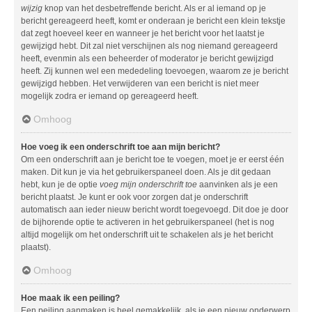
wijzig
knop van het desbetreffende bericht. Als er al iemand op je
bericht gereageerd heeft, komt er onderaan je bericht een klein tekstje
dat zegt hoeveel keer en wanneer je het bericht voor het laatst je
gewijzigd hebt. Dit zal niet verschijnen als nog niemand gereageerd
heeft, evenmin als een beheerder of moderator je bericht gewijzigd
heeft. Zij kunnen wel een mededeling toevoegen, waarom ze je bericht
gewijzigd hebben. Het verwijderen van een bericht is niet meer
mogelijk zodra er iemand op gereageerd heeft.
Omhoog
Hoe voeg ik een onderschrift toe aan mijn bericht?
Om een onderschrift aan je bericht toe te voegen, moet je er eerst één
maken. Dit kun je via het gebruikerspaneel doen. Als je dit gedaan
hebt, kun je de optie
voeg mijn onderschrift toe
aanvinken als je een
bericht plaatst. Je kunt er ook voor zorgen dat je onderschrift
automatisch aan ieder nieuw bericht wordt toegevoegd. Dit doe je door
de bijhorende optie te activeren in het gebruikerspaneel (het is nog
altijd mogelijk om het onderschrift uit te schakelen als je het bericht
plaatst).
Omhoog
Hoe maak ik een peiling?
Een peiling aanmaken is heel gemakkelijk, als je een nieuw onderwerp