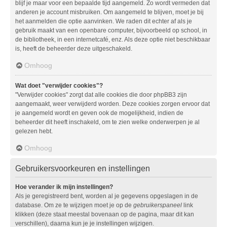
blijf je maar voor een bepaalde tijd aangemeld. Zo wordt vermeden dat
anderen je account misbruiken. Om aangemeld te blijven, moet je bij
het aanmelden die optie aanvinken. We raden dit echter af als je
gebruik maakt van een openbare computer, bijvoorbeeld op school, in
de bibliotheek, in een internetcafé, enz. Als deze optie niet beschikbaar
is, heeft de beheerder deze uitgeschakeld.
Omhoog
Wat doet "verwijder cookies"?
"Verwijder cookies" zorgt dat alle cookies die door phpBB3 zijn
aangemaakt, weer verwijderd worden. Deze cookies zorgen ervoor dat
je aangemeld wordt en geven ook de mogelijkheid, indien de
beheerder dit heeft inschakeld, om te zien welke onderwerpen je al
gelezen hebt.
Omhoog
Gebruikersvoorkeuren en instellingen
Hoe verander ik mijn instellingen?
Als je geregistreerd bent, worden al je gegevens opgeslagen in de
database. Om ze te wijzigen moet je op de
gebruikerspaneel
link
klikken (deze staat meestal bovenaan op de pagina, maar dit kan
verschillen), daarna kun je je instellingen wijzigen.