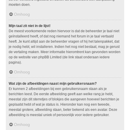
moeten doen.
Omhoog
Mijn taal zit niet in de lijst!
De meest voorkomende reden hiervoor is dat de beheerder je taal niet
geïnstalleerd heeft, of dat nog niemand het forum in je taal vertaald
heeft. Je kunt altijd aan de beheerder vragen of hij het talenpakket, dat
je nodig hebt, wil installeren. Indien het nog niet bestaat, mag je gerust
de vertaling maken. Meer informatie hieromtrent kan gevonden worden
op de website van phpBB Limited (de link staat onderaan iedere
pagina).
Omhoog
Wat zijn de afbeeldingen naast mijn gebruikersnaam?
Er kunnen 2 afbeeldingen bij een gebruikersnaam staan als je
berichten leest. De eerste afbeelding geeft aan welke rang je hebt,
meestal zijn dit sterretjes of blokjes die aangeven hoeveel berichten je
geplaatst hebt of wat je status is. Hieronder kan nog een tweede,
meestal grotere, afbeelding staan, beter bekend als een avatar. Deze
afbeelding is meestal uniek of persoonlijk voor iedere gebruiker.
Omhoog