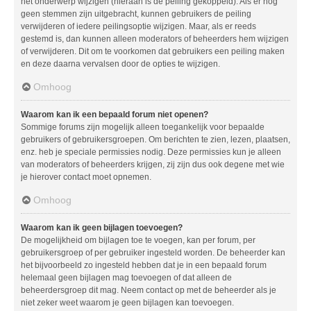
het onderwerp wijzigen (hieraan is de peiling gekoppeld). Als er nog
geen stemmen zijn uitgebracht, kunnen gebruikers de peiling
verwijderen of iedere peilingsoptie wijzigen. Maar, als er reeds
gestemd is, dan kunnen alleen moderators of beheerders hem wijzigen
of verwijderen. Dit om te voorkomen dat gebruikers een peiling maken
en deze daarna vervalsen door de opties te wijzigen.
Omhoog
Waarom kan ik een bepaald forum niet openen?
Sommige forums zijn mogelijk alleen toegankelijk voor bepaalde
gebruikers of gebruikersgroepen. Om berichten te zien, lezen, plaatsen,
enz. heb je speciale permissies nodig. Deze permissies kun je alleen
van moderators of beheerders krijgen, zij zijn dus ook degene met wie
je hierover contact moet opnemen.
Omhoog
Waarom kan ik geen bijlagen toevoegen?
De mogelijkheid om bijlagen toe te voegen, kan per forum, per
gebruikersgroep of per gebruiker ingesteld worden. De beheerder kan
het bijvoorbeeld zo ingesteld hebben dat je in een bepaald forum
helemaal geen bijlagen mag toevoegen of dat alleen de
beheerdersgroep dit mag. Neem contact op met de beheerder als je
niet zeker weet waarom je geen bijlagen kan toevoegen.