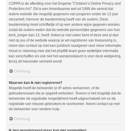
COPPA is de afkorting voor het Engelse "Children’s Online Privacy and
Protection Act". Dit is een Amerikaanse wet uit 1998 die vereist dat
iedere website die mogelijk gegevens van jongeren onder de 13 jaar
verzamelt, hiervoor de toestemming heeft van de ouders. Deze
toestemming moet schriftelijk of op een andere wijze gegeven worden,
zodat de ouders weten dat de website persoonlijke gegevens van hun
kind, jonger dan 13, heeft. Indien je niet zeker bent of deze wet al dan
niet op jou of de website waarop je wil registreren van toepassing is,
neem dan contact op met een juridisch raadgever voor meer informatie.
Houd er rekening mee dat het phpBB-team geen wettelijke informatie
kan verschaffen en ook niet het aanspreekpunt is voor deze wetgeving,
tenzij dit hieronder vermeld wordt.
Omhoog
Waarom kan ik niet registreren?
Mogelijk heeft de beheerder je IP-adres verbannen, of de
gebruikersnaam die je opgeeft verboden. Tevens is het mogelijk dat de
beheerder de registratie mogelijkheid heeft uitgeschakeld om zo de
registratie van nieuwe gebruikers te voorkomen. Neem contact op met
de beheerder voor verdere hulp.
Omhoog
Ik ben geregistreerd maar kan niet aanmelden!