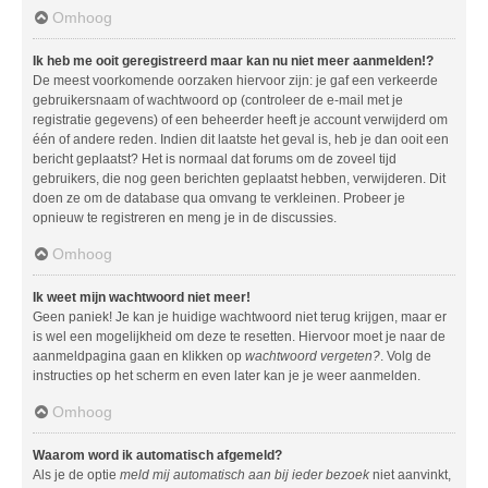
Omhoog
Ik heb me ooit geregistreerd maar kan nu niet meer aanmelden!?
De meest voorkomende oorzaken hiervoor zijn: je gaf een verkeerde
gebruikersnaam of wachtwoord op (controleer de e-mail met je
registratie gegevens) of een beheerder heeft je account verwijderd om
één of andere reden. Indien dit laatste het geval is, heb je dan ooit een
bericht geplaatst? Het is normaal dat forums om de zoveel tijd
gebruikers, die nog geen berichten geplaatst hebben, verwijderen. Dit
doen ze om de database qua omvang te verkleinen. Probeer je
opnieuw te registreren en meng je in de discussies.
Omhoog
Ik weet mijn wachtwoord niet meer!
Geen paniek! Je kan je huidige wachtwoord niet terug krijgen, maar er
is wel een mogelijkheid om deze te resetten. Hiervoor moet je naar de
aanmeldpagina gaan en klikken op
wachtwoord vergeten?
. Volg de
instructies op het scherm en even later kan je je weer aanmelden.
Omhoog
Waarom word ik automatisch afgemeld?
Als je de optie
meld mij automatisch aan bij ieder bezoek
niet aanvinkt,