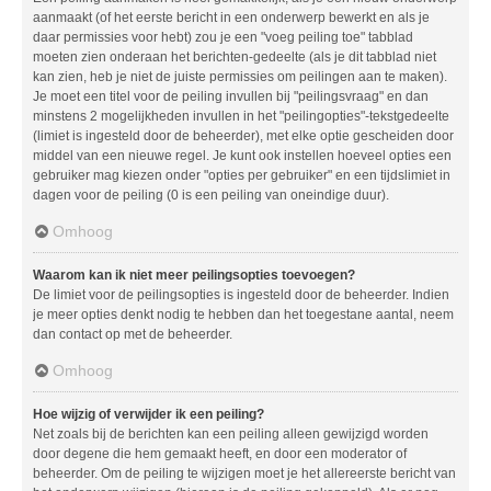
aanmaakt (of het eerste bericht in een onderwerp bewerkt en als je
daar permissies voor hebt) zou je een "voeg peiling toe" tabblad
moeten zien onderaan het berichten-gedeelte (als je dit tabblad niet
kan zien, heb je niet de juiste permissies om peilingen aan te maken).
Je moet een titel voor de peiling invullen bij "peilingsvraag" en dan
minstens 2 mogelijkheden invullen in het "peilingopties"-tekstgedeelte
(limiet is ingesteld door de beheerder), met elke optie gescheiden door
middel van een nieuwe regel. Je kunt ook instellen hoeveel opties een
gebruiker mag kiezen onder "opties per gebruiker" en een tijdslimiet in
dagen voor de peiling (0 is een peiling van oneindige duur).
Omhoog
Waarom kan ik niet meer peilingsopties toevoegen?
De limiet voor de peilingsopties is ingesteld door de beheerder. Indien
je meer opties denkt nodig te hebben dan het toegestane aantal, neem
dan contact op met de beheerder.
Omhoog
Hoe wijzig of verwijder ik een peiling?
Net zoals bij de berichten kan een peiling alleen gewijzigd worden
door degene die hem gemaakt heeft, en door een moderator of
beheerder. Om de peiling te wijzigen moet je het allereerste bericht van