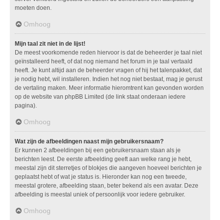
moeten doen.
Omhoog
Mijn taal zit niet in de lijst!
De meest voorkomende reden hiervoor is dat de beheerder je taal niet
geïnstalleerd heeft, of dat nog niemand het forum in je taal vertaald
heeft. Je kunt altijd aan de beheerder vragen of hij het talenpakket, dat
je nodig hebt, wil installeren. Indien het nog niet bestaat, mag je gerust
de vertaling maken. Meer informatie hieromtrent kan gevonden worden
op de website van phpBB Limited (de link staat onderaan iedere
pagina).
Omhoog
Wat zijn de afbeeldingen naast mijn gebruikersnaam?
Er kunnen 2 afbeeldingen bij een gebruikersnaam staan als je
berichten leest. De eerste afbeelding geeft aan welke rang je hebt,
meestal zijn dit sterretjes of blokjes die aangeven hoeveel berichten je
geplaatst hebt of wat je status is. Hieronder kan nog een tweede,
meestal grotere, afbeelding staan, beter bekend als een avatar. Deze
afbeelding is meestal uniek of persoonlijk voor iedere gebruiker.
Omhoog