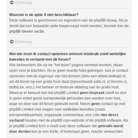
Omhoog
Waarom is de optie X niet beschikbaar?
Deze software is geschreven en eigendom van de phpBB-Groep. Als je
denkt dat een bepaalde optie toegevoegd moet worden, bezoek dan de
phpBB Ideeën sectie
.
Omhoog
Met wie moet ik contact opnemen omtrent misbruik en/of wettelijke
kwesties in verband met dit forum?
Alle beheerders die op de "het team"-pagina vermeld worden, staan
open voor je klachten. Als je geen reactie hebt gekregen, kun je contact
opnemen met de eigenaar van het domein (dmv een
whois lookup
) of,
als dit forum op een gratis host staat (bijvoorbeeld xsbb.nl, nl.forums.cc,
dotbb.be, enz.), het beheer of misbruik-afdeling van de gratis host.
Wees je er bewust van dat phpBB Limited
geen inspraak
heeft en dus
in geen enkel geval aansprakelijk gehouden kan worden over hoe,
waar en door wie dit forum gebruikt wordt. Neem
geen
contact op met
phpBB Limited met vragen over wettelijke kwesties (zoals
aanspreekbaarheid, ongepaste commentaar, enz.) die
niet direct
verband
houden met de phpBB.com-website of de phpBB-software. Als
je phpBB Limited toch e-mailt over deze software die
gebruikt wordt
door derden
kun je een korte, of helemaal geen, reactie verwachten.