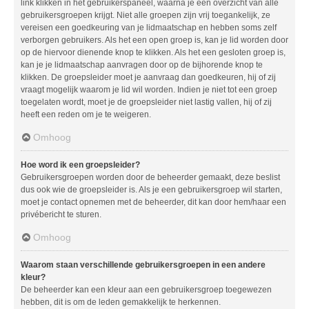
link klikken in het gebruikerspaneel, waarna je een overzicht van alle
gebruikersgroepen krijgt. Niet alle groepen zijn vrij toegankelijk, ze
vereisen een goedkeuring van je lidmaatschap en hebben soms zelf
verborgen gebruikers. Als het een open groep is, kan je lid worden door
op de hiervoor dienende knop te klikken. Als het een gesloten groep is,
kan je je lidmaatschap aanvragen door op de bijhorende knop te
klikken. De groepsleider moet je aanvraag dan goedkeuren, hij of zij
vraagt mogelijk waarom je lid wil worden. Indien je niet tot een groep
toegelaten wordt, moet je de groepsleider niet lastig vallen, hij of zij
heeft een reden om je te weigeren.
Omhoog
Hoe word ik een groepsleider?
Gebruikersgroepen worden door de beheerder gemaakt, deze beslist
dus ook wie de groepsleider is. Als je een gebruikersgroep wil starten,
moet je contact opnemen met de beheerder, dit kan door hem/haar een
privébericht te sturen.
Omhoog
Waarom staan verschillende gebruikersgroepen in een andere
kleur?
De beheerder kan een kleur aan een gebruikersgroep toegewezen
hebben, dit is om de leden gemakkelijk te herkennen.