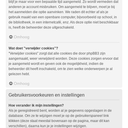
blijf je maar voor een bepaalde tijd aangemeld. Zo wordt vermeden dat
anderen je account misbruiken. Om aangemeld te blijven, moet je bij
het aanmelden die optie aanvinken. We raden dit echter af als je
gebruik maakt van een openbare computer, bijvoorbeeld op school, in
de bibliotheek, in een internetcafé, enz. Als deze optie niet beschikbaar
is, heeft de beheerder deze uitgeschakeld.
Omhoog
Wat doet "verwijder cookies"?
"Verwijder cookies" zorgt dat alle cookies die door phpBB3 zijn
aangemaakt, weer verwijderd worden. Deze cookies zorgen ervoor dat
je aangemeld wordt en geven ook de mogelijkheid, indien de
beheerder dit heeft inschakeld, om te zien welke onderwerpen je al
gelezen hebt.
Omhoog
Gebruikersvoorkeuren en instellingen
Hoe verander ik mijn instellingen?
Als je geregistreerd bent, worden al je gegevens opgeslagen in de
database. Om ze te wijzigen moet je op de
gebruikerspaneel
link
klikken (deze staat meestal bovenaan op de pagina, maar dit kan
verschillen), daarna kun je je instellingen wijzigen.