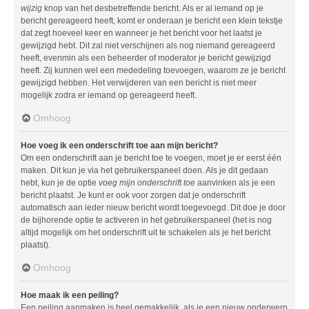
wijzig
knop van het desbetreffende bericht. Als er al iemand op je
bericht gereageerd heeft, komt er onderaan je bericht een klein tekstje
dat zegt hoeveel keer en wanneer je het bericht voor het laatst je
gewijzigd hebt. Dit zal niet verschijnen als nog niemand gereageerd
heeft, evenmin als een beheerder of moderator je bericht gewijzigd
heeft. Zij kunnen wel een mededeling toevoegen, waarom ze je bericht
gewijzigd hebben. Het verwijderen van een bericht is niet meer
mogelijk zodra er iemand op gereageerd heeft.
Omhoog
Hoe voeg ik een onderschrift toe aan mijn bericht?
Om een onderschrift aan je bericht toe te voegen, moet je er eerst één
maken. Dit kun je via het gebruikerspaneel doen. Als je dit gedaan
hebt, kun je de optie
voeg mijn onderschrift toe
aanvinken als je een
bericht plaatst. Je kunt er ook voor zorgen dat je onderschrift
automatisch aan ieder nieuw bericht wordt toegevoegd. Dit doe je door
de bijhorende optie te activeren in het gebruikerspaneel (het is nog
altijd mogelijk om het onderschrift uit te schakelen als je het bericht
plaatst).
Omhoog
Hoe maak ik een peiling?
Een peiling aanmaken is heel gemakkelijk, als je een nieuw onderwerp