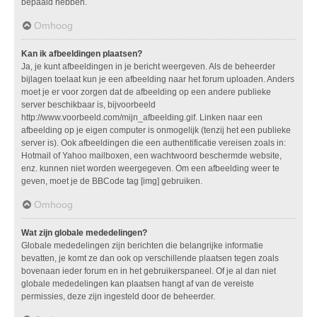
bepaald hebben.
Omhoog
Kan ik afbeeldingen plaatsen?
Ja, je kunt afbeeldingen in je bericht weergeven. Als de beheerder
bijlagen toelaat kun je een afbeelding naar het forum uploaden. Anders
moet je er voor zorgen dat de afbeelding op een andere publieke
server beschikbaar is, bijvoorbeeld
http://www.voorbeeld.com/mijn_afbeelding.gif. Linken naar een
afbeelding op je eigen computer is onmogelijk (tenzij het een publieke
server is). Ook afbeeldingen die een authentificatie vereisen zoals in:
Hotmail of Yahoo mailboxen, een wachtwoord beschermde website,
enz. kunnen niet worden weergegeven. Om een afbeelding weer te
geven, moet je de BBCode tag [img] gebruiken.
Omhoog
Wat zijn globale mededelingen?
Globale mededelingen zijn berichten die belangrijke informatie
bevatten, je komt ze dan ook op verschillende plaatsen tegen zoals
bovenaan ieder forum en in het gebruikerspaneel. Of je al dan niet
globale mededelingen kan plaatsen hangt af van de vereiste
permissies, deze zijn ingesteld door de beheerder.