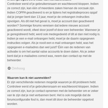
Controleer eerst of je gebruikersnaam en wachtwoord kloppen. Indien
ze correct zijn, kan één of meerdere zaken hiervan de oorzaak zijn.
Indien COPPA geactiveerd is en je tijdens het registratieproces opgaf
dat je jonger bent dan 13 jaar, moet je de ontvangen instructies
opvolgen. Als dit niet het geval is, moet je account dan geactiveerd
worden? Sommige forums vereisen dat iedere nieuwe account
geactiveerd wordt, ofwel door jezelf of door een beheerder. Wanneer je
je geregistreerd hebt, werd ook medegedeeld of dit al dan niet nodig is.
Indien je een e-mail ontvangen hebt, moet je de daarin opgegeven
instructies volgen. Als je nooit een e-mail ontvangen hebt, was het
opgegeven e-mailadres dan wel juist? Één van de redenen van
activatie is om het aantal valse accounts te doen dalen. Als je zeker
bent dat je e-mailadres correct was, neem dan contact op met de
beheerder.
Omhoog
Waarom kan ik niet aanmelden?
Er zijn verschillende redenen mogelijk waarom je dit probleem hebt.
Controleer eerst of je gebruikersnaam en wachtwoord kloppen. Indien
ze correct zijn, kun je contact opnemen met de beheerder om er zeker
van te zijn dat je niet verbannen bent. Het is ook mogelijk dat de
forumconfiguratie fout is, dan moet dit door de beheerder opgelost
worden.