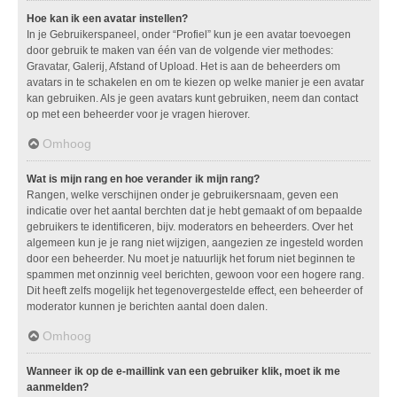
Hoe kan ik een avatar instellen?
In je Gebruikerspaneel, onder “Profiel” kun je een avatar toevoegen
door gebruik te maken van één van de volgende vier methodes:
Gravatar, Galerij, Afstand of Upload. Het is aan de beheerders om
avatars in te schakelen en om te kiezen op welke manier je een avatar
kan gebruiken. Als je geen avatars kunt gebruiken, neem dan contact
op met een beheerder voor je vragen hierover.
Omhoog
Wat is mijn rang en hoe verander ik mijn rang?
Rangen, welke verschijnen onder je gebruikersnaam, geven een
indicatie over het aantal berchten dat je hebt gemaakt of om bepaalde
gebruikers te identificeren, bijv. moderators en beheerders. Over het
algemeen kun je je rang niet wijzigen, aangezien ze ingesteld worden
door een beheerder. Nu moet je natuurlijk het forum niet beginnen te
spammen met onzinnig veel berichten, gewoon voor een hogere rang.
Dit heeft zelfs mogelijk het tegenovergestelde effect, een beheerder of
moderator kunnen je berichten aantal doen dalen.
Omhoog
Wanneer ik op de e-maillink van een gebruiker klik, moet ik me
aanmelden?