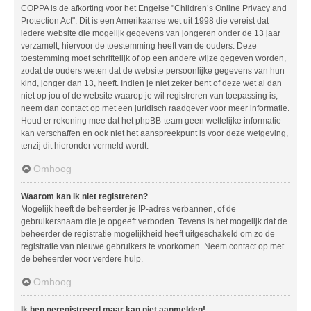
COPPA is de afkorting voor het Engelse "Children’s Online Privacy and
Protection Act". Dit is een Amerikaanse wet uit 1998 die vereist dat
iedere website die mogelijk gegevens van jongeren onder de 13 jaar
verzamelt, hiervoor de toestemming heeft van de ouders. Deze
toestemming moet schriftelijk of op een andere wijze gegeven worden,
zodat de ouders weten dat de website persoonlijke gegevens van hun
kind, jonger dan 13, heeft. Indien je niet zeker bent of deze wet al dan
niet op jou of de website waarop je wil registreren van toepassing is,
neem dan contact op met een juridisch raadgever voor meer informatie.
Houd er rekening mee dat het phpBB-team geen wettelijke informatie
kan verschaffen en ook niet het aanspreekpunt is voor deze wetgeving,
tenzij dit hieronder vermeld wordt.
Omhoog
Waarom kan ik niet registreren?
Mogelijk heeft de beheerder je IP-adres verbannen, of de
gebruikersnaam die je opgeeft verboden. Tevens is het mogelijk dat de
beheerder de registratie mogelijkheid heeft uitgeschakeld om zo de
registratie van nieuwe gebruikers te voorkomen. Neem contact op met
de beheerder voor verdere hulp.
Omhoog
Ik ben geregistreerd maar kan niet aanmelden!