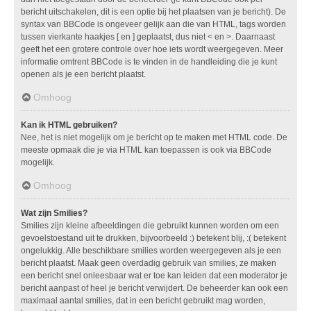
bericht uitschakelen, dit is een optie bij het plaatsen van je bericht). De
syntax van BBCode is ongeveer gelijk aan die van HTML, tags worden
tussen vierkante haakjes [ en ] geplaatst, dus niet < en >. Daarnaast
geeft het een grotere controle over hoe iets wordt weergegeven. Meer
informatie omtrent BBCode is te vinden in de handleiding die je kunt
openen als je een bericht plaatst.
Omhoog
Kan ik HTML gebruiken?
Nee, het is niet mogelijk om je bericht op te maken met HTML code. De
meeste opmaak die je via HTML kan toepassen is ook via BBCode
mogelijk.
Omhoog
Wat zijn Smilies?
Smilies zijn kleine afbeeldingen die gebruikt kunnen worden om een
gevoelstoestand uit te drukken, bijvoorbeeld :) betekent blij, :( betekent
ongelukkig. Alle beschikbare smilies worden weergegeven als je een
bericht plaatst. Maak geen overdadig gebruik van smilies, ze maken
een bericht snel onleesbaar wat er toe kan leiden dat een moderator je
bericht aanpast of heel je bericht verwijdert. De beheerder kan ook een
maximaal aantal smilies, dat in een bericht gebruikt mag worden,