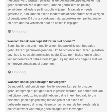
het onderwerp wijzigen (hieraan is de peiling gekoppeld). Als er nog
geen stemmen zijn uitgebracht, kunnen gebruikers de peiling
verwijderen of iedere peilingsoptie wijzigen. Maar, als er reeds
gestemd is, dan kunnen alleen moderators of beheerders hem wijzigen
of verwijderen. Dit om te voorkomen dat gebruikers een peiling maken
en deze daarna vervalsen door de opties te wijzigen.
Omhoog
Waarom kan ik een bepaald forum niet openen?
Sommige forums zijn mogelijk alleen toegankelijk voor bepaalde
gebruikers of gebruikersgroepen. Om berichten te zien, lezen, plaatsen,
enz. heb je speciale permissies nodig. Deze permissies kun je alleen
van moderators of beheerders krijgen, zij zijn dus ook degene met wie
je hierover contact moet opnemen.
Omhoog
Waarom kan ik geen bijlagen toevoegen?
De mogelijkheid om bijlagen toe te voegen, kan per forum, per
gebruikersgroep of per gebruiker ingesteld worden. De beheerder kan
het bijvoorbeeld zo ingesteld hebben dat je in een bepaald forum
helemaal geen bijlagen mag toevoegen of dat alleen de
beheerdersgroep dit mag. Neem contact op met de beheerder als je
niet zeker weet waarom je geen bijlagen kan toevoegen.