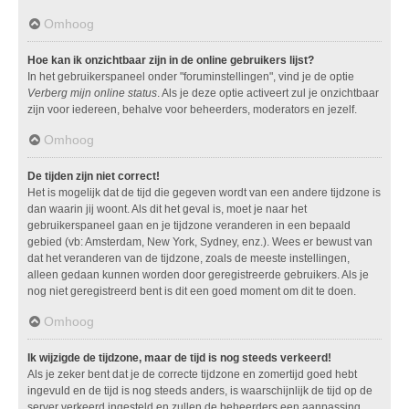
Omhoog
Hoe kan ik onzichtbaar zijn in de online gebruikers lijst?
In het gebruikerspaneel onder "foruminstellingen", vind je de optie
Verberg mijn online status
. Als je deze optie activeert zul je onzichtbaar
zijn voor iedereen, behalve voor beheerders, moderators en jezelf.
Omhoog
De tijden zijn niet correct!
Het is mogelijk dat de tijd die gegeven wordt van een andere tijdzone is
dan waarin jij woont. Als dit het geval is, moet je naar het
gebruikerspaneel gaan en je tijdzone veranderen in een bepaald
gebied (vb: Amsterdam, New York, Sydney, enz.). Wees er bewust van
dat het veranderen van de tijdzone, zoals de meeste instellingen,
alleen gedaan kunnen worden door geregistreerde gebruikers. Als je
nog niet geregistreerd bent is dit een goed moment om dit te doen.
Omhoog
Ik wijzigde de tijdzone, maar de tijd is nog steeds verkeerd!
Als je zeker bent dat je de correcte tijdzone en zomertijd goed hebt
ingevuld en de tijd is nog steeds anders, is waarschijnlijk de tijd op de
server verkeerd ingesteld en zullen de beheerders een aanpassing