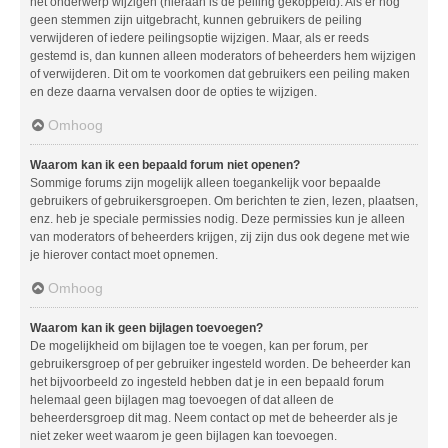
het onderwerp wijzigen (hieraan is de peiling gekoppeld). Als er nog
geen stemmen zijn uitgebracht, kunnen gebruikers de peiling
verwijderen of iedere peilingsoptie wijzigen. Maar, als er reeds
gestemd is, dan kunnen alleen moderators of beheerders hem wijzigen
of verwijderen. Dit om te voorkomen dat gebruikers een peiling maken
en deze daarna vervalsen door de opties te wijzigen.
Omhoog
Waarom kan ik een bepaald forum niet openen?
Sommige forums zijn mogelijk alleen toegankelijk voor bepaalde
gebruikers of gebruikersgroepen. Om berichten te zien, lezen, plaatsen,
enz. heb je speciale permissies nodig. Deze permissies kun je alleen
van moderators of beheerders krijgen, zij zijn dus ook degene met wie
je hierover contact moet opnemen.
Omhoog
Waarom kan ik geen bijlagen toevoegen?
De mogelijkheid om bijlagen toe te voegen, kan per forum, per
gebruikersgroep of per gebruiker ingesteld worden. De beheerder kan
het bijvoorbeeld zo ingesteld hebben dat je in een bepaald forum
helemaal geen bijlagen mag toevoegen of dat alleen de
beheerdersgroep dit mag. Neem contact op met de beheerder als je
niet zeker weet waarom je geen bijlagen kan toevoegen.