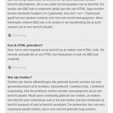
bericht uitschakelen, dit is een optie bij het plaatsen van je bericht). De
syntax van BBCode is ongeveer gelijk aan die van HTML, tags worden
tussen vierkante haakjes [ en ] geplaatst, dus niet < en >. Daarnaast
geeft het een grotere controle over hoe iets wordt weergegeven. Meer
informatie omtrent BBCode is te vinden in de handleiding die je kunt
openen als je een bericht plaatst.
Omhoog
Kan ik HTML gebruiken?
Nee, het is niet mogelijk om je bericht op te maken met HTML code. De
meeste opmaak die je via HTML kan toepassen is ook via BBCode
mogelijk.
Omhoog
Wat zijn Smilies?
Smilies zijn kleine afbeeldingen die gebruikt kunnen worden om een
gevoelstoestand uit te drukken, bijvoorbeeld :) betekent blij, :( betekent
ongelukkig. Alle beschikbare smilies worden weergegeven als je een
bericht plaatst. Maak geen overdadig gebruik van smilies, ze maken
een bericht snel onleesbaar wat er toe kan leiden dat een moderator je
bericht aanpast of heel je bericht verwijdert. De beheerder kan ook een
maximaal aantal smilies, dat in een bericht gebruikt mag worden,