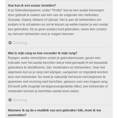
Hoe kan ik een avatar instellen?
In je Gebruikerspaneel, onder “Profiel” kun je een avatar toevoegen
door gebruik te maken van één van de volgende vier methodes:
Gravatar, Galerij, Afstand of Upload. Het is aan de beheerders om
avatars in te schakelen en om te kiezen op welke manier je een avatar
kan gebruiken. Als je geen avatars kunt gebruiken, neem dan contact
op met een beheerder voor je vragen hierover.
Omhoog
Wat is mijn rang en hoe verander ik mijn rang?
Rangen, welke verschijnen onder je gebruikersnaam, geven een
indicatie over het aantal berchten dat je hebt gemaakt of om bepaalde
gebruikers te identificeren, bijv. moderators en beheerders. Over het
algemeen kun je je rang niet wijzigen, aangezien ze ingesteld worden
door een beheerder. Nu moet je natuurlijk het forum niet beginnen te
spammen met onzinnig veel berichten, gewoon voor een hogere rang.
Dit heeft zelfs mogelijk het tegenovergestelde effect, een beheerder of
moderator kunnen je berichten aantal doen dalen.
Omhoog
Wanneer ik op de e-maillink van een gebruiker klik, moet ik me
aanmelden?