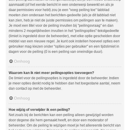
aanmaakt (of het eerste bericht in een onderwerp bewerkt en als je
daar permissies voor hebt) zou je een "voeg peiling toe" tabblad
moeten zien onderaan het berichten-gedeelte (als je dit tabblad niet
kan zien, heb je niet de juiste permissies om peilingen aan te maken).
Je moet een titel voor de peiling invullen bij "peilingsvraag" en dan
minstens 2 mogelijkheden invullen in het "peilingopties"-tekstgedeelte
(limiet is ingesteld door de beheerder), met elke optie gescheiden door
middel van een nieuwe regel. Je kunt ook instellen hoeveel opties een
gebruiker mag kiezen onder "opties per gebruiker" en een tijdslimiet in
dagen voor de peiling (0 is een peiling van oneindige duur).
Omhoog
Waarom kan ik niet meer peilingsopties toevoegen?
De limiet voor de peilingsopties is ingesteld door de beheerder. Indien
je meer opties denkt nodig te hebben dan het toegestane aantal, neem
dan contact op met de beheerder.
Omhoog
Hoe wijzig of verwijder ik een peiling?
Net zoals bij de berichten kan een peiling alleen gewijzigd worden
door degene die hem gemaakt heeft, en door een moderator of
beheerder. Om de peiling te wijzigen moet je het allereerste bericht van