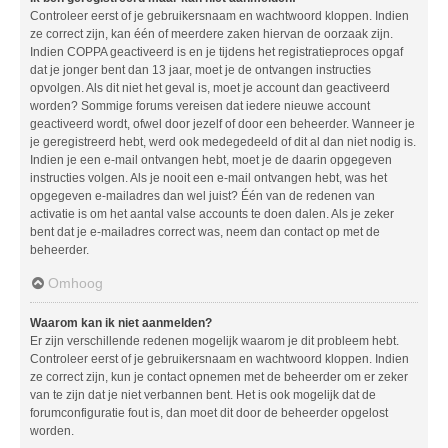
Controleer eerst of je gebruikersnaam en wachtwoord kloppen. Indien
ze correct zijn, kan één of meerdere zaken hiervan de oorzaak zijn.
Indien COPPA geactiveerd is en je tijdens het registratieproces opgaf
dat je jonger bent dan 13 jaar, moet je de ontvangen instructies
opvolgen. Als dit niet het geval is, moet je account dan geactiveerd
worden? Sommige forums vereisen dat iedere nieuwe account
geactiveerd wordt, ofwel door jezelf of door een beheerder. Wanneer je
je geregistreerd hebt, werd ook medegedeeld of dit al dan niet nodig is.
Indien je een e-mail ontvangen hebt, moet je de daarin opgegeven
instructies volgen. Als je nooit een e-mail ontvangen hebt, was het
opgegeven e-mailadres dan wel juist? Één van de redenen van
activatie is om het aantal valse accounts te doen dalen. Als je zeker
bent dat je e-mailadres correct was, neem dan contact op met de
beheerder.
Omhoog
Waarom kan ik niet aanmelden?
Er zijn verschillende redenen mogelijk waarom je dit probleem hebt.
Controleer eerst of je gebruikersnaam en wachtwoord kloppen. Indien
ze correct zijn, kun je contact opnemen met de beheerder om er zeker
van te zijn dat je niet verbannen bent. Het is ook mogelijk dat de
forumconfiguratie fout is, dan moet dit door de beheerder opgelost
worden.