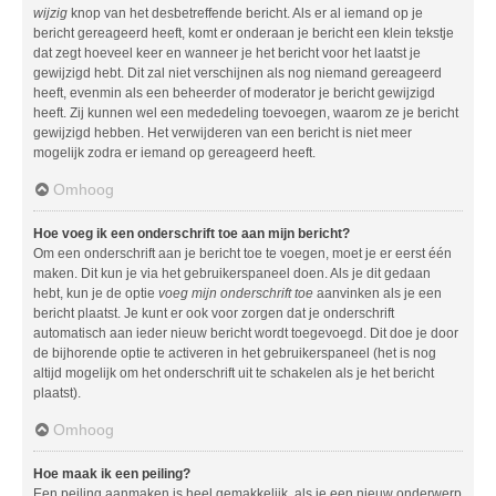
wijzig
knop van het desbetreffende bericht. Als er al iemand op je
bericht gereageerd heeft, komt er onderaan je bericht een klein tekstje
dat zegt hoeveel keer en wanneer je het bericht voor het laatst je
gewijzigd hebt. Dit zal niet verschijnen als nog niemand gereageerd
heeft, evenmin als een beheerder of moderator je bericht gewijzigd
heeft. Zij kunnen wel een mededeling toevoegen, waarom ze je bericht
gewijzigd hebben. Het verwijderen van een bericht is niet meer
mogelijk zodra er iemand op gereageerd heeft.
Omhoog
Hoe voeg ik een onderschrift toe aan mijn bericht?
Om een onderschrift aan je bericht toe te voegen, moet je er eerst één
maken. Dit kun je via het gebruikerspaneel doen. Als je dit gedaan
hebt, kun je de optie
voeg mijn onderschrift toe
aanvinken als je een
bericht plaatst. Je kunt er ook voor zorgen dat je onderschrift
automatisch aan ieder nieuw bericht wordt toegevoegd. Dit doe je door
de bijhorende optie te activeren in het gebruikerspaneel (het is nog
altijd mogelijk om het onderschrift uit te schakelen als je het bericht
plaatst).
Omhoog
Hoe maak ik een peiling?
Een peiling aanmaken is heel gemakkelijk, als je een nieuw onderwerp