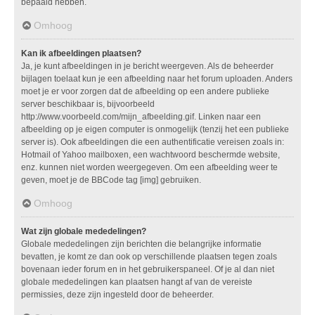
bepaald hebben.
Omhoog
Kan ik afbeeldingen plaatsen?
Ja, je kunt afbeeldingen in je bericht weergeven. Als de beheerder
bijlagen toelaat kun je een afbeelding naar het forum uploaden. Anders
moet je er voor zorgen dat de afbeelding op een andere publieke
server beschikbaar is, bijvoorbeeld
http://www.voorbeeld.com/mijn_afbeelding.gif. Linken naar een
afbeelding op je eigen computer is onmogelijk (tenzij het een publieke
server is). Ook afbeeldingen die een authentificatie vereisen zoals in:
Hotmail of Yahoo mailboxen, een wachtwoord beschermde website,
enz. kunnen niet worden weergegeven. Om een afbeelding weer te
geven, moet je de BBCode tag [img] gebruiken.
Omhoog
Wat zijn globale mededelingen?
Globale mededelingen zijn berichten die belangrijke informatie
bevatten, je komt ze dan ook op verschillende plaatsen tegen zoals
bovenaan ieder forum en in het gebruikerspaneel. Of je al dan niet
globale mededelingen kan plaatsen hangt af van de vereiste
permissies, deze zijn ingesteld door de beheerder.