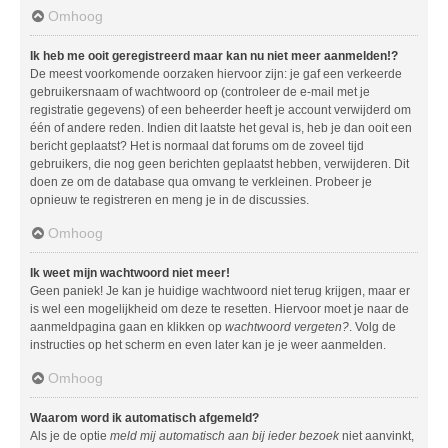
Omhoog
Ik heb me ooit geregistreerd maar kan nu niet meer aanmelden!?
De meest voorkomende oorzaken hiervoor zijn: je gaf een verkeerde
gebruikersnaam of wachtwoord op (controleer de e-mail met je
registratie gegevens) of een beheerder heeft je account verwijderd om
één of andere reden. Indien dit laatste het geval is, heb je dan ooit een
bericht geplaatst? Het is normaal dat forums om de zoveel tijd
gebruikers, die nog geen berichten geplaatst hebben, verwijderen. Dit
doen ze om de database qua omvang te verkleinen. Probeer je
opnieuw te registreren en meng je in de discussies.
Omhoog
Ik weet mijn wachtwoord niet meer!
Geen paniek! Je kan je huidige wachtwoord niet terug krijgen, maar er
is wel een mogelijkheid om deze te resetten. Hiervoor moet je naar de
aanmeldpagina gaan en klikken op
wachtwoord vergeten?
. Volg de
instructies op het scherm en even later kan je je weer aanmelden.
Omhoog
Waarom word ik automatisch afgemeld?
Als je de optie
meld mij automatisch aan bij ieder bezoek
niet aanvinkt,