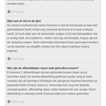
moeten doen.
Omhoog
Mijn taal zit niet in de lijst!
De meest voorkomende reden hiervoor is dat de beheerder je taal niet
geïnstalleerd heeft, of dat nog niemand het forum in je taal vertaald
heeft. Je kunt altijd aan de beheerder vragen of hij het talenpakket, dat
je nodig hebt, wil installeren. Indien het nog niet bestaat, mag je gerust
de vertaling maken. Meer informatie hieromtrent kan gevonden worden
op de website van phpBB Limited (de link staat onderaan iedere
pagina).
Omhoog
Wat zijn de afbeeldingen naast mijn gebruikersnaam?
Er kunnen 2 afbeeldingen bij een gebruikersnaam staan als je
berichten leest. De eerste afbeelding geeft aan welke rang je hebt,
meestal zijn dit sterretjes of blokjes die aangeven hoeveel berichten je
geplaatst hebt of wat je status is. Hieronder kan nog een tweede,
meestal grotere, afbeelding staan, beter bekend als een avatar. Deze
afbeelding is meestal uniek of persoonlijk voor iedere gebruiker.
Omhoog