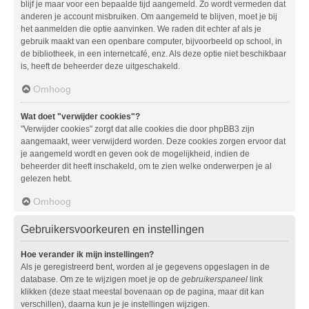
blijf je maar voor een bepaalde tijd aangemeld. Zo wordt vermeden dat
anderen je account misbruiken. Om aangemeld te blijven, moet je bij
het aanmelden die optie aanvinken. We raden dit echter af als je
gebruik maakt van een openbare computer, bijvoorbeeld op school, in
de bibliotheek, in een internetcafé, enz. Als deze optie niet beschikbaar
is, heeft de beheerder deze uitgeschakeld.
Omhoog
Wat doet "verwijder cookies"?
"Verwijder cookies" zorgt dat alle cookies die door phpBB3 zijn
aangemaakt, weer verwijderd worden. Deze cookies zorgen ervoor dat
je aangemeld wordt en geven ook de mogelijkheid, indien de
beheerder dit heeft inschakeld, om te zien welke onderwerpen je al
gelezen hebt.
Omhoog
Gebruikersvoorkeuren en instellingen
Hoe verander ik mijn instellingen?
Als je geregistreerd bent, worden al je gegevens opgeslagen in de
database. Om ze te wijzigen moet je op de
gebruikerspaneel
link
klikken (deze staat meestal bovenaan op de pagina, maar dit kan
verschillen), daarna kun je je instellingen wijzigen.