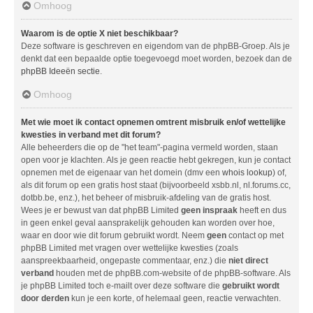
Omhoog
Waarom is de optie X niet beschikbaar?
Deze software is geschreven en eigendom van de phpBB-Groep. Als je
denkt dat een bepaalde optie toegevoegd moet worden, bezoek dan de
phpBB Ideeën sectie
.
Omhoog
Met wie moet ik contact opnemen omtrent misbruik en/of wettelijke
kwesties in verband met dit forum?
Alle beheerders die op de "het team"-pagina vermeld worden, staan
open voor je klachten. Als je geen reactie hebt gekregen, kun je contact
opnemen met de eigenaar van het domein (dmv een
whois lookup
) of,
als dit forum op een gratis host staat (bijvoorbeeld xsbb.nl, nl.forums.cc,
dotbb.be, enz.), het beheer of misbruik-afdeling van de gratis host.
Wees je er bewust van dat phpBB Limited
geen inspraak
heeft en dus
in geen enkel geval aansprakelijk gehouden kan worden over hoe,
waar en door wie dit forum gebruikt wordt. Neem
geen
contact op met
phpBB Limited met vragen over wettelijke kwesties (zoals
aanspreekbaarheid, ongepaste commentaar, enz.) die
niet direct
verband
houden met de phpBB.com-website of de phpBB-software. Als
je phpBB Limited toch e-mailt over deze software die
gebruikt wordt
door derden
kun je een korte, of helemaal geen, reactie verwachten.