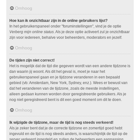
Omhoog
Hoe kan ik onzichtbaar zijn in de online gebruikers lijst?
In het gebruikerspaneel onder "foruminstellingen", vind je de optie
Verberg mijn online status
. Als je deze optie activeert zul je onzichtbaar
zijn voor iedereen, behalve voor beheerders, moderators en jezelf.
Omhoog
De tijden zijn niet correct!
Het is mogelijk dat de tijd die gegeven wordt van een andere tijdzone is
dan waarin jij woont. Als dit het geval is, moet je naar het
gebruikerspaneel gaan en je tijdzone veranderen in een bepaald
gebied (vb: Amsterdam, New York, Sydney, enz.). Wees er bewust van
dat het veranderen van de tijdzone, zoals de meeste instellingen,
alleen gedaan kunnen worden door geregistreerde gebruikers. Als je
nog niet geregistreerd bent is dit een goed moment om dit te doen.
Omhoog
Ik wijzigde de tijdzone, maar de tijd is nog steeds verkeerd!
Als je zeker bent dat je de correcte tijdzone en zomertijd goed hebt
ingevuld en de tijd is nog steeds anders, is waarschijnlijk de tijd op de
server verkeerd ingesteld en zullen de beheerders een aanpassing