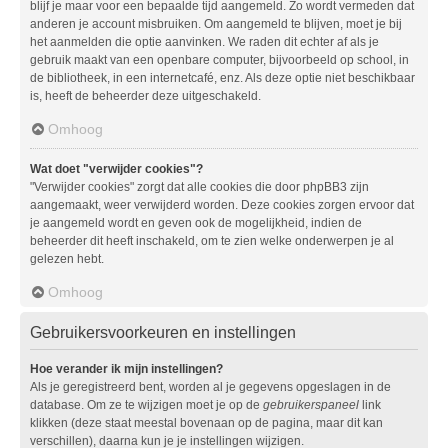
blijf je maar voor een bepaalde tijd aangemeld. Zo wordt vermeden dat
anderen je account misbruiken. Om aangemeld te blijven, moet je bij
het aanmelden die optie aanvinken. We raden dit echter af als je
gebruik maakt van een openbare computer, bijvoorbeeld op school, in
de bibliotheek, in een internetcafé, enz. Als deze optie niet beschikbaar
is, heeft de beheerder deze uitgeschakeld.
Omhoog
Wat doet "verwijder cookies"?
"Verwijder cookies" zorgt dat alle cookies die door phpBB3 zijn
aangemaakt, weer verwijderd worden. Deze cookies zorgen ervoor dat
je aangemeld wordt en geven ook de mogelijkheid, indien de
beheerder dit heeft inschakeld, om te zien welke onderwerpen je al
gelezen hebt.
Omhoog
Gebruikersvoorkeuren en instellingen
Hoe verander ik mijn instellingen?
Als je geregistreerd bent, worden al je gegevens opgeslagen in de
database. Om ze te wijzigen moet je op de
gebruikerspaneel
link
klikken (deze staat meestal bovenaan op de pagina, maar dit kan
verschillen), daarna kun je je instellingen wijzigen.