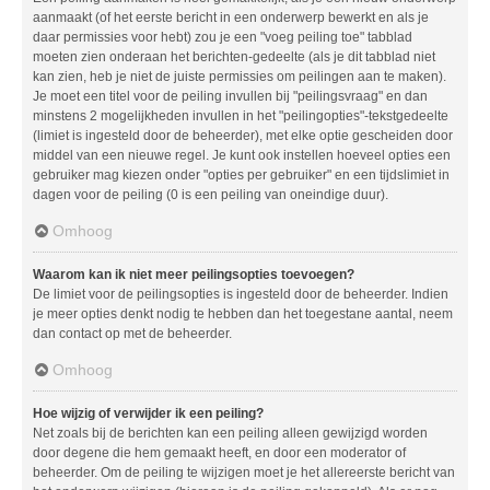
aanmaakt (of het eerste bericht in een onderwerp bewerkt en als je
daar permissies voor hebt) zou je een "voeg peiling toe" tabblad
moeten zien onderaan het berichten-gedeelte (als je dit tabblad niet
kan zien, heb je niet de juiste permissies om peilingen aan te maken).
Je moet een titel voor de peiling invullen bij "peilingsvraag" en dan
minstens 2 mogelijkheden invullen in het "peilingopties"-tekstgedeelte
(limiet is ingesteld door de beheerder), met elke optie gescheiden door
middel van een nieuwe regel. Je kunt ook instellen hoeveel opties een
gebruiker mag kiezen onder "opties per gebruiker" en een tijdslimiet in
dagen voor de peiling (0 is een peiling van oneindige duur).
Omhoog
Waarom kan ik niet meer peilingsopties toevoegen?
De limiet voor de peilingsopties is ingesteld door de beheerder. Indien
je meer opties denkt nodig te hebben dan het toegestane aantal, neem
dan contact op met de beheerder.
Omhoog
Hoe wijzig of verwijder ik een peiling?
Net zoals bij de berichten kan een peiling alleen gewijzigd worden
door degene die hem gemaakt heeft, en door een moderator of
beheerder. Om de peiling te wijzigen moet je het allereerste bericht van