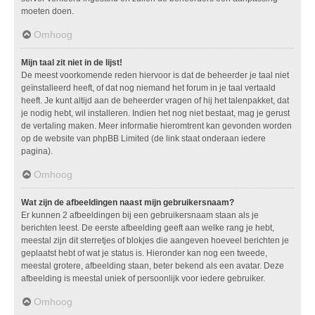
moeten doen.
Omhoog
Mijn taal zit niet in de lijst!
De meest voorkomende reden hiervoor is dat de beheerder je taal niet
geïnstalleerd heeft, of dat nog niemand het forum in je taal vertaald
heeft. Je kunt altijd aan de beheerder vragen of hij het talenpakket, dat
je nodig hebt, wil installeren. Indien het nog niet bestaat, mag je gerust
de vertaling maken. Meer informatie hieromtrent kan gevonden worden
op de website van phpBB Limited (de link staat onderaan iedere
pagina).
Omhoog
Wat zijn de afbeeldingen naast mijn gebruikersnaam?
Er kunnen 2 afbeeldingen bij een gebruikersnaam staan als je
berichten leest. De eerste afbeelding geeft aan welke rang je hebt,
meestal zijn dit sterretjes of blokjes die aangeven hoeveel berichten je
geplaatst hebt of wat je status is. Hieronder kan nog een tweede,
meestal grotere, afbeelding staan, beter bekend als een avatar. Deze
afbeelding is meestal uniek of persoonlijk voor iedere gebruiker.
Omhoog