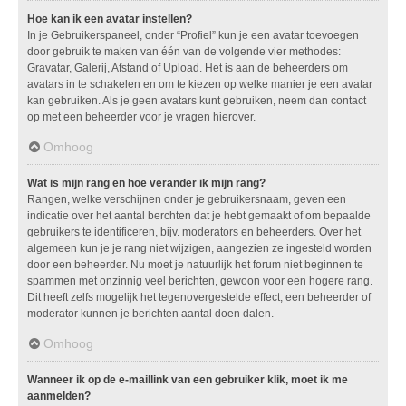
Hoe kan ik een avatar instellen?
In je Gebruikerspaneel, onder “Profiel” kun je een avatar toevoegen
door gebruik te maken van één van de volgende vier methodes:
Gravatar, Galerij, Afstand of Upload. Het is aan de beheerders om
avatars in te schakelen en om te kiezen op welke manier je een avatar
kan gebruiken. Als je geen avatars kunt gebruiken, neem dan contact
op met een beheerder voor je vragen hierover.
Omhoog
Wat is mijn rang en hoe verander ik mijn rang?
Rangen, welke verschijnen onder je gebruikersnaam, geven een
indicatie over het aantal berchten dat je hebt gemaakt of om bepaalde
gebruikers te identificeren, bijv. moderators en beheerders. Over het
algemeen kun je je rang niet wijzigen, aangezien ze ingesteld worden
door een beheerder. Nu moet je natuurlijk het forum niet beginnen te
spammen met onzinnig veel berichten, gewoon voor een hogere rang.
Dit heeft zelfs mogelijk het tegenovergestelde effect, een beheerder of
moderator kunnen je berichten aantal doen dalen.
Omhoog
Wanneer ik op de e-maillink van een gebruiker klik, moet ik me
aanmelden?