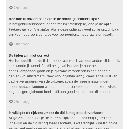
Omhoog
Hoe kan ik onzichtbaar zijn in de online gebruikers lijst?
In het gebruikerspaneel onder "foruminstellingen", vind je de optie
Verberg mijn online status
. Als je deze optie activeert zul je onzichtbaar
zijn voor iedereen, behalve voor beheerders, moderators en jezelf.
Omhoog
De tijden zijn niet correct!
Het is mogelijk dat de tijd die gegeven wordt van een andere tijdzone is
dan waarin jij woont. Als dit het geval is, moet je naar het
gebruikerspaneel gaan en je tijdzone veranderen in een bepaald
gebied (vb: Amsterdam, New York, Sydney, enz.). Wees er bewust van
dat het veranderen van de tijdzone, zoals de meeste instellingen,
alleen gedaan kunnen worden door geregistreerde gebruikers. Als je
nog niet geregistreerd bent is dit een goed moment om dit te doen.
Omhoog
Ik wijzigde de tijdzone, maar de tijd is nog steeds verkeerd!
Als je zeker bent dat je de correcte tijdzone en zomertijd goed hebt
ingevuld en de tijd is nog steeds anders, is waarschijnlijk de tijd op de
server verkeerd ingesteld en zullen de beheerders een aanpassing