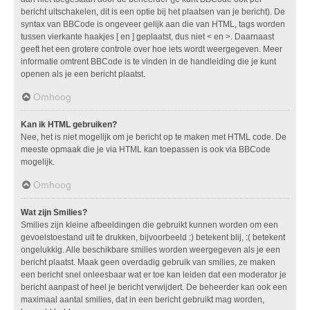
bericht uitschakelen, dit is een optie bij het plaatsen van je bericht). De
syntax van BBCode is ongeveer gelijk aan die van HTML, tags worden
tussen vierkante haakjes [ en ] geplaatst, dus niet < en >. Daarnaast
geeft het een grotere controle over hoe iets wordt weergegeven. Meer
informatie omtrent BBCode is te vinden in de handleiding die je kunt
openen als je een bericht plaatst.
Omhoog
Kan ik HTML gebruiken?
Nee, het is niet mogelijk om je bericht op te maken met HTML code. De
meeste opmaak die je via HTML kan toepassen is ook via BBCode
mogelijk.
Omhoog
Wat zijn Smilies?
Smilies zijn kleine afbeeldingen die gebruikt kunnen worden om een
gevoelstoestand uit te drukken, bijvoorbeeld :) betekent blij, :( betekent
ongelukkig. Alle beschikbare smilies worden weergegeven als je een
bericht plaatst. Maak geen overdadig gebruik van smilies, ze maken
een bericht snel onleesbaar wat er toe kan leiden dat een moderator je
bericht aanpast of heel je bericht verwijdert. De beheerder kan ook een
maximaal aantal smilies, dat in een bericht gebruikt mag worden,