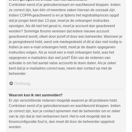
Controleer eerst of je gebruikersnaam en wachtwoord kloppen. Indien
ze correct zijn, kan één of meerdere zaken hiervan de oorzaak zijn.
Indien COPPA geactiveerd is en je tijdens het registratieproces opgaf
dat je jonger bent dan 13 jaar, moet je de ontvangen instructies
opvolgen. Als dit niet het geval is, moet je account dan geactiveerd
worden? Sommige forums vereisen dat iedere nieuwe account
geactiveerd wordt, ofwel door jezelf of door een beheerder. Wanneer je
je geregistreerd hebt, werd ook medegedeeld of dit al dan niet nodig is.
Indien je een e-mail ontvangen hebt, moet je de daarin opgegeven
instructies volgen. Als je nooit een e-mail ontvangen hebt, was het
opgegeven e-mailadres dan wel juist? Één van de redenen van
activatie is om het aantal valse accounts te doen dalen. Als je zeker
bent dat je e-mailadres correct was, neem dan contact op met de
beheerder.
Omhoog
Waarom kan ik niet aanmelden?
Er zijn verschillende redenen mogelijk waarom je dit probleem hebt.
Controleer eerst of je gebruikersnaam en wachtwoord kloppen. Indien
ze correct zijn, kun je contact opnemen met de beheerder om er zeker
van te zijn dat je niet verbannen bent. Het is ook mogelijk dat de
forumconfiguratie fout is, dan moet dit door de beheerder opgelost
worden.