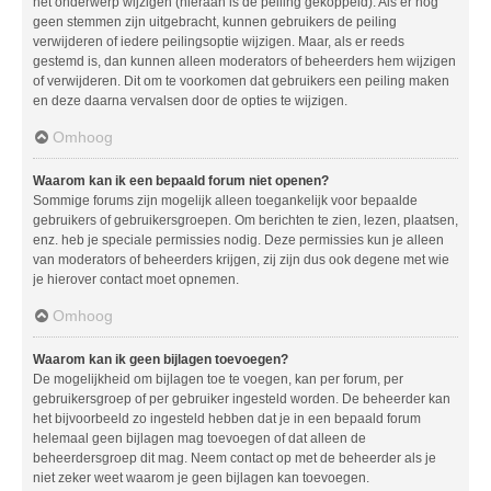
het onderwerp wijzigen (hieraan is de peiling gekoppeld). Als er nog
geen stemmen zijn uitgebracht, kunnen gebruikers de peiling
verwijderen of iedere peilingsoptie wijzigen. Maar, als er reeds
gestemd is, dan kunnen alleen moderators of beheerders hem wijzigen
of verwijderen. Dit om te voorkomen dat gebruikers een peiling maken
en deze daarna vervalsen door de opties te wijzigen.
Omhoog
Waarom kan ik een bepaald forum niet openen?
Sommige forums zijn mogelijk alleen toegankelijk voor bepaalde
gebruikers of gebruikersgroepen. Om berichten te zien, lezen, plaatsen,
enz. heb je speciale permissies nodig. Deze permissies kun je alleen
van moderators of beheerders krijgen, zij zijn dus ook degene met wie
je hierover contact moet opnemen.
Omhoog
Waarom kan ik geen bijlagen toevoegen?
De mogelijkheid om bijlagen toe te voegen, kan per forum, per
gebruikersgroep of per gebruiker ingesteld worden. De beheerder kan
het bijvoorbeeld zo ingesteld hebben dat je in een bepaald forum
helemaal geen bijlagen mag toevoegen of dat alleen de
beheerdersgroep dit mag. Neem contact op met de beheerder als je
niet zeker weet waarom je geen bijlagen kan toevoegen.