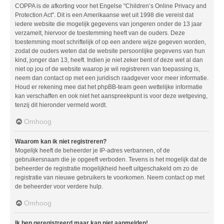
COPPA is de afkorting voor het Engelse "Children’s Online Privacy and
Protection Act". Dit is een Amerikaanse wet uit 1998 die vereist dat
iedere website die mogelijk gegevens van jongeren onder de 13 jaar
verzamelt, hiervoor de toestemming heeft van de ouders. Deze
toestemming moet schriftelijk of op een andere wijze gegeven worden,
zodat de ouders weten dat de website persoonlijke gegevens van hun
kind, jonger dan 13, heeft. Indien je niet zeker bent of deze wet al dan
niet op jou of de website waarop je wil registreren van toepassing is,
neem dan contact op met een juridisch raadgever voor meer informatie.
Houd er rekening mee dat het phpBB-team geen wettelijke informatie
kan verschaffen en ook niet het aanspreekpunt is voor deze wetgeving,
tenzij dit hieronder vermeld wordt.
Omhoog
Waarom kan ik niet registreren?
Mogelijk heeft de beheerder je IP-adres verbannen, of de
gebruikersnaam die je opgeeft verboden. Tevens is het mogelijk dat de
beheerder de registratie mogelijkheid heeft uitgeschakeld om zo de
registratie van nieuwe gebruikers te voorkomen. Neem contact op met
de beheerder voor verdere hulp.
Omhoog
Ik ben geregistreerd maar kan niet aanmelden!