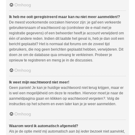
Omhoog
Ik heb me ooit geregistreerd maar kan nu niet meer aanmelden!?
De meest voorkomende oorzaken hiervoor zijn: je gaf een verkeerde
gebruikersnaam of wachtwoord op (controleer de e-mail met je
registratie gegevens) of een beheerder heeft je account verwijderd om
één of andere reden. Indien dit laatste het geval is, heb je dan ooit een
bericht geplaatst? Het is normaal dat forums om de zoveel tijd
gebruikers, die nog geen berichten geplaatst hebben, verwijderen. Dit
doen ze om de database qua omvang te verkleinen. Probeer je
opnieuw te registreren en meng je in de discussies.
Omhoog
Ik weet mijn wachtwoord niet meer!
Geen paniek! Je kan je huidige wachtwoord niet terug krijgen, maar er
is wel een mogelijkheid om deze te resetten. Hiervoor moet je naar de
aanmeldpagina gaan en klikken op
wachtwoord vergeten?
. Volg de
instructies op het scherm en even later kan je je weer aanmelden.
Omhoog
Waarom word ik automatisch afgemeld?
Als je de optie
meld mij automatisch aan bij ieder bezoek
niet aanvinkt,