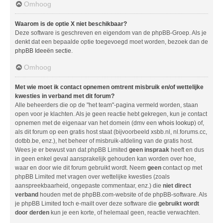
Omhoog
Waarom is de optie X niet beschikbaar?
Deze software is geschreven en eigendom van de phpBB-Groep. Als je
denkt dat een bepaalde optie toegevoegd moet worden, bezoek dan de
phpBB Ideeën sectie
.
Omhoog
Met wie moet ik contact opnemen omtrent misbruik en/of wettelijke
kwesties in verband met dit forum?
Alle beheerders die op de "het team"-pagina vermeld worden, staan
open voor je klachten. Als je geen reactie hebt gekregen, kun je contact
opnemen met de eigenaar van het domein (dmv een
whois lookup
) of,
als dit forum op een gratis host staat (bijvoorbeeld xsbb.nl, nl.forums.cc,
dotbb.be, enz.), het beheer of misbruik-afdeling van de gratis host.
Wees je er bewust van dat phpBB Limited
geen inspraak
heeft en dus
in geen enkel geval aansprakelijk gehouden kan worden over hoe,
waar en door wie dit forum gebruikt wordt. Neem
geen
contact op met
phpBB Limited met vragen over wettelijke kwesties (zoals
aanspreekbaarheid, ongepaste commentaar, enz.) die
niet direct
verband
houden met de phpBB.com-website of de phpBB-software. Als
je phpBB Limited toch e-mailt over deze software die
gebruikt wordt
door derden
kun je een korte, of helemaal geen, reactie verwachten.