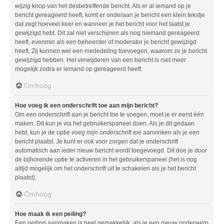
wijzig
knop van het desbetreffende bericht. Als er al iemand op je
bericht gereageerd heeft, komt er onderaan je bericht een klein tekstje
dat zegt hoeveel keer en wanneer je het bericht voor het laatst je
gewijzigd hebt. Dit zal niet verschijnen als nog niemand gereageerd
heeft, evenmin als een beheerder of moderator je bericht gewijzigd
heeft. Zij kunnen wel een mededeling toevoegen, waarom ze je bericht
gewijzigd hebben. Het verwijderen van een bericht is niet meer
mogelijk zodra er iemand op gereageerd heeft.
Omhoog
Hoe voeg ik een onderschrift toe aan mijn bericht?
Om een onderschrift aan je bericht toe te voegen, moet je er eerst één
maken. Dit kun je via het gebruikerspaneel doen. Als je dit gedaan
hebt, kun je de optie
voeg mijn onderschrift toe
aanvinken als je een
bericht plaatst. Je kunt er ook voor zorgen dat je onderschrift
automatisch aan ieder nieuw bericht wordt toegevoegd. Dit doe je door
de bijhorende optie te activeren in het gebruikerspaneel (het is nog
altijd mogelijk om het onderschrift uit te schakelen als je het bericht
plaatst).
Omhoog
Hoe maak ik een peiling?
Een peiling aanmaken is heel gemakkelijk, als je een nieuw onderwerp