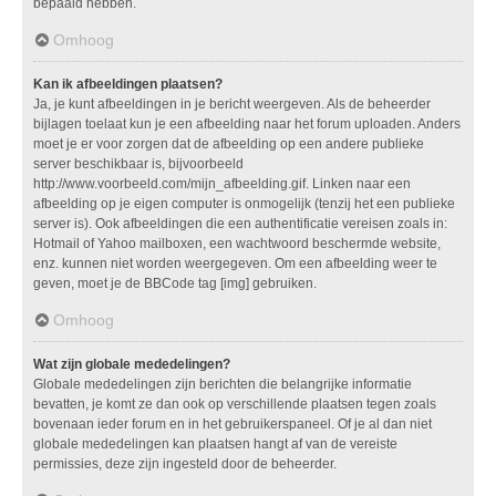
bepaald hebben.
Omhoog
Kan ik afbeeldingen plaatsen?
Ja, je kunt afbeeldingen in je bericht weergeven. Als de beheerder
bijlagen toelaat kun je een afbeelding naar het forum uploaden. Anders
moet je er voor zorgen dat de afbeelding op een andere publieke
server beschikbaar is, bijvoorbeeld
http://www.voorbeeld.com/mijn_afbeelding.gif. Linken naar een
afbeelding op je eigen computer is onmogelijk (tenzij het een publieke
server is). Ook afbeeldingen die een authentificatie vereisen zoals in:
Hotmail of Yahoo mailboxen, een wachtwoord beschermde website,
enz. kunnen niet worden weergegeven. Om een afbeelding weer te
geven, moet je de BBCode tag [img] gebruiken.
Omhoog
Wat zijn globale mededelingen?
Globale mededelingen zijn berichten die belangrijke informatie
bevatten, je komt ze dan ook op verschillende plaatsen tegen zoals
bovenaan ieder forum en in het gebruikerspaneel. Of je al dan niet
globale mededelingen kan plaatsen hangt af van de vereiste
permissies, deze zijn ingesteld door de beheerder.